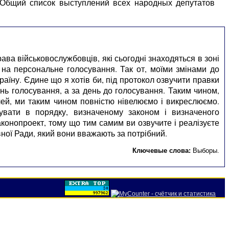
 Общий список выступлений всех народных депутатов
ава військовослужбовців, які сьогодні знаходяться в зоні
на персональне голосування. Так от, моїми змінами до
аїну. Єдине що я хотів би, під протокол озвучити правки
нь голосування, а за день до голосування. Таким чином,
лей, ми таким чином повністю нівелюємо і викреслюємо.
увати в порядку, визначеному законом і визначеного
конопроект, тому що тим самим ви озвучите і реалізуєте
ної Ради, який вони вважають за потрібний.
Ключевые слова:
Выборы
.