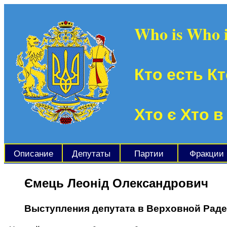
Who is Who 
Кто есть Кт
Хто є Хто в
Описание
Депутаты
Партии
Фракции
Ємець Леонід Олександрович
Выступления депутата в Верховной Рад