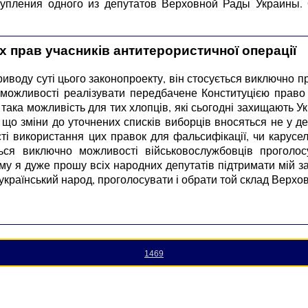
упления одного из депутатов Верховной Рады Украины.
 прав учасників антитерористичної операції
иводу суті цього законопроекту, він стосується виключно пр
можливості реалізувати передбачене Конституцією право 
ака можливість для тих хлопців, які сьогодні захищають Укр
що зміни до уточнених списків виборців вносяться не у де
ті використання цих правок для фальсифікації, чи карусе
ься виключно можливості військовослужбовців проголос
у я дуже прошу всіх народних депутатів підтримати мій за
український народ, проголосувати і обрати той склад Верхов
1469