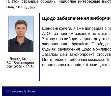
На этой странице собраны наиболее интересные выст
находится
здесь
.
Щодо забезпечення виборчих
Шановні колеги, я вже доповідав з пр
АТО і за чинним законом не мають 
Закону про вибори запроваджується т
запропоновані фракцією "Свобода", 
будь-які зауваження щодо можливос
Загалом цей законопроект стосуєт
Леонід Ємець
Центральною виборчою комісією. Том
ВО "Батьківщина"
право наших хлопців, які захищають 
20/10/2014 12:54
©
Павленко
&
Носов