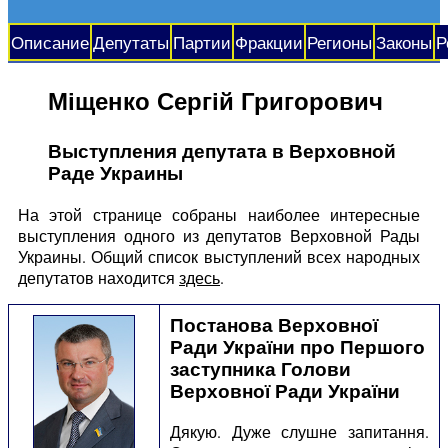
Описание
Депутаты
Партии
Фракции
Регионы
Законы
Р
Міщенко Сергій Григорович
Выступления депутата в Верховной
Раде Украины
На этой странице собраны наиболее интересные
выступления одного из депутатов Верховной Рады
Украины. Общий список выступлений всех народных
депутатов находится
здесь
.
Постанова Верховної
Ради України про Першого
заступника Голови
Верховної Ради України
Дякую. Дуже слушне запитання.