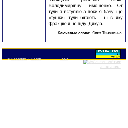
Володимирівну Тимошенко. От
туди я вступлю а поки я бачу, що
«тушки» туди бігають – ні в яку
фракцію я не піду. Дякую.
Ключевые слова:
Юлия Тимошенко
.
©
Павленко
&
Носов
1552