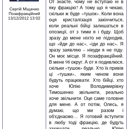
От знаєте, чому не вступаю ні в
яку фракцію? А тому що я чекаю,
Сергій Міщенко
скільки ж буде «тушок». Коли вона
Позафракційний
13/12/2012 13:02
оця кристалізація закінчиться,
коли реальні бійці залишаться в
опозиції, от з тими я і буду. Щоб
зразу до мене ніхто не підходив,
що «йди до нас», «іди до нас». Я
зразу заявляю – нікуди я не піду.
Он моє місце. Я позафракційний.
В мене 98 округ. А от я подивлюся,
скільки «тушок» буде. Хто їх привів
ці «тушки», яким чином вони
будуть працювати. Хто бійці, хто
хоче Юлію Володимирівну
Тимошенко звільнити, реально
хоче звільнити. Оце саме головне
для мене. А от потім, Олесь, я
думаю, що ми разом і
об'єднаємо… Я готовий вступити
в любу тоді фракцію, де будуть
захищати реально Юлію