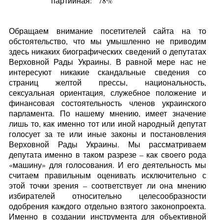
партийная:
78%
Обращаем внимание посетителей сайта на то
обстоятельство, что мы умышленно не приводим
здесь никаких биографических сведений о депутатах
Верховной Рады Украины. В равной мере нас не
интересуют никакие скандальные сведения со
страниц желтой прессы, национальность,
сексуальная ориентация, служебное положение и
финансовая состоятельность членов украинского
парламента. По нашему мнению, имеет значение
лишь то, как именно тот или иной народный депутат
голосует за те или иные законы и постановления
Верховной Рады Украины. Мы рассматриваем
депутата именно в таком разрезе – как своего рода
«машину» для голосования. И его деятельность мы
считаем правильным оценивать исключительно с
этой точки зрения – соответствует ли она мнению
избирателей относительно целесообразности
одобрения каждого отдельно взятого законопроекта.
Именно в создании инструмента для объективной