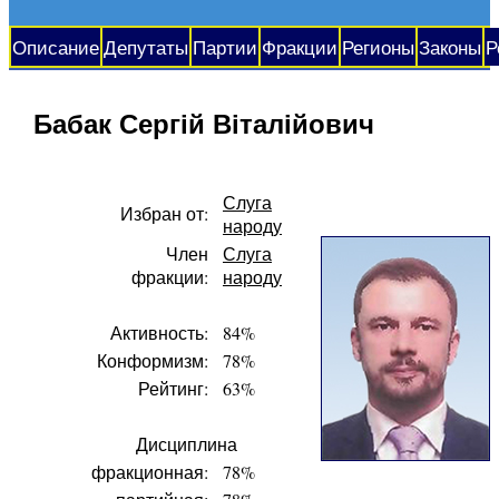
Описание
Депутаты
Партии
Фракции
Регионы
Законы
Р
Бабак Сергій Віталійович
Слуга
Избран от:
народу
Член
Слуга
фракции:
народу
Активность:
84%
Конформизм:
78%
Рейтинг:
63%
Дисциплина
фракционная:
78%