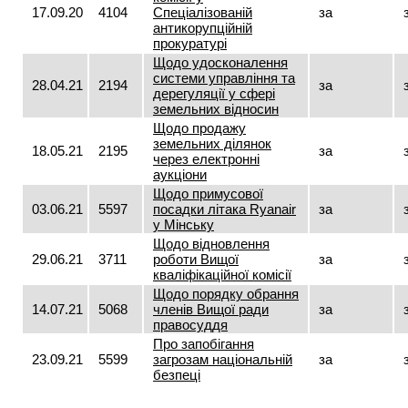
17.09.20
4104
Спеціалізованій
за
антикорупційній
прокуратурі
Щодо удосконалення
системи управління та
28.04.21
2194
за
дерегуляції у сфері
земельних відносин
Щодо продажу
земельних ділянок
18.05.21
2195
за
через електронні
аукціони
Щодо примусової
03.06.21
5597
посадки літака Ryаnair
за
у Мінську
Щодо відновлення
29.06.21
3711
роботи Вищої
за
кваліфікаційної комісії
Щодо порядку обрання
14.07.21
5068
членів Вищої ради
за
правосуддя
Про запобігання
23.09.21
5599
загрозам національній
за
безпеці