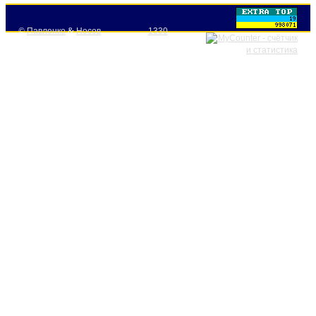
©
Павленко
&
Носов
1330