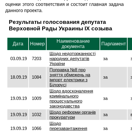
оценки этого соответствия и состоит главная задача
данного проекта.
Результаты голосования депутата
Верховной Рады Украины IX созыва
Наименование
Дата
Номер
Парламент
документа
Щодо недоторканності
03.09.19
7203
народних депутатів
за
України
Поправка №8 про
зняття обмежень на
18.09.19
1084
за
імпорт електрики з
Білорусі
Щодо вдосконалення
кримінального
19.09.19
1009
за
процесуального
законодавства
Щодо реформи органів
19.09.19
1032
за
прокуратури
Щодо
19.09.19
1066
перезавантаження
за