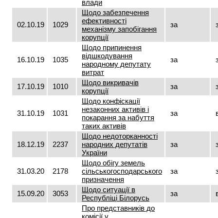
влади
Щодо забезпечення
ефективності
02.10.19
1029
за
механізму запобігання
корупції
Щодо припинення
відшкодування
16.10.19
1035
за
народному депутату
витрат
Щодо викривачів
17.10.19
1010
за
корупції
Щодо конфіскації
незаконних активів і
31.10.19
1031
за
покарання за набуття
таких активів
Щодо недоторканності
18.12.19
2237
народних депутатів
за
України
Щодо обігу земель
31.03.20
2178
сільськогосподарського
за
призначення
Щодо ситуації в
15.09.20
3053
за
Республіці Білорусь
Про представників до
комісії у