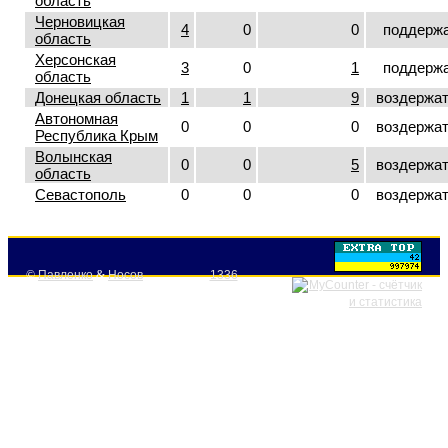
область
Черновицкая
4
0
0
поддерж
область
Херсонская
3
0
1
поддерж
область
Донецкая область
1
1
9
воздержа
Автономная
0
0
0
воздержа
Республика Крым
Волынская
0
0
5
воздержа
область
Севастополь
0
0
0
воздержа
©
Павленко
&
Носов
1336