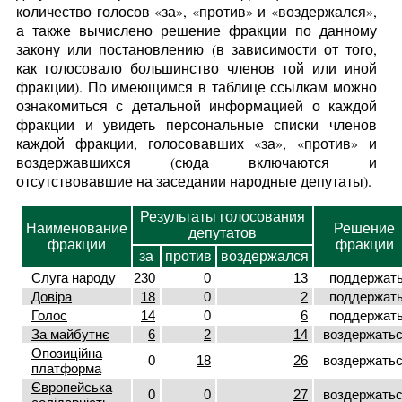
количество голосов «за», «против» и «воздержался»,
а также вычислено решение фракции по данному
закону или постановлению (в зависимости от того,
как голосовало большинство членов той или иной
фракции). По имеющимся в таблице ссылкам можно
ознакомиться с детальной информацией о каждой
фракции и увидеть персональные списки членов
каждой фракции, голосовавших «за», «против» и
воздержавшихся (сюда включаются и
отсутствовавшие на заседании народные депутаты).
Результаты голосования
Наименование
Решение
депутатов
фракции
фракции
за
против
воздержался
Слуга народу
230
0
13
поддержат
Довіра
18
0
2
поддержат
Голос
14
0
6
поддержат
За майбутнє
6
2
14
воздержать
Опозиційна
0
18
26
воздержать
платформа
Європейська
0
0
27
воздержать