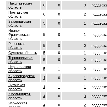
Николаевская
6
0
0
поддерж
область
Полтавская
6
0
2
поддерж
область
Закарпатская
5
0
1
поддерж
область
Ивано-
Франковская
5
0
1
поддерж
область
Ровенская
5
0
0
поддерж
область
Сумская область
5
0
1
поддерж
Тернопольская
5
0
0
поддерж
область
Черниговская
5
1
0
поддерж
область
Кировоградская
4
0
1
поддерж
область
Луганская
4
1
1
поддерж
область
Хмельницкая
4
0
3
поддерж
область
Черкасская
4
0
2
поддерж