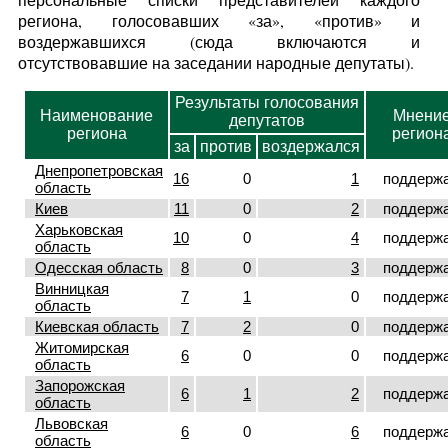
региона, голосовавших «за», «против» и
воздержавшихся (сюда включаются и
отсутствовавшие на заседании народные депутаты).
Результаты голосования
Наименование
Мнени
депутатов
региона
регион
за
против
воздержался
Днепропетровская
16
0
1
поддерж
область
Киев
11
0
2
поддерж
Харьковская
10
0
4
поддерж
область
Одесская область
8
0
3
поддерж
Винницкая
7
1
0
поддерж
область
Киевская область
7
2
0
поддерж
Житомирская
6
0
0
поддерж
область
Запорожская
6
1
2
поддерж
область
Львовская
6
0
6
поддерж
область