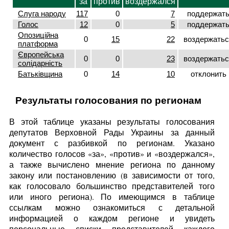
за
против
воздержался
Слуга народу
117
0
7
поддержат
Голос
12
0
5
поддержат
Опозиційна
0
15
22
воздержатьс
платформа
Європейська
0
0
23
воздержатьс
солідарність
Батьківщина
0
14
10
отклонить
Результаты голосования по регионам
В этой таблице указаны результаты голосования
депутатов Верховной Рады Украины за данный
документ с разбивкой по регионам. Указано
количество голосов «за», «против» и «воздержался»,
а также вычислено мнение региона по данному
закону или постановлению (в зависимости от того,
как голосовало большинство представителей того
или иного региона). По имеющимся в таблице
ссылкам можно ознакомиться с детальной
информацией о каждом регионе и увидеть
персональные списки представителей каждого