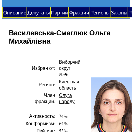
Описание
Депутаты
Партии
Фракции
Регионы
Законы
Р
Василевська-Смаглюк Ольга
Михайлівна
Виборчий
Избран от:
округ
№96
Киевская
Регион:
область
Член
Слуга
фракции:
народу
Активность:
74%
Конформизм:
64%
Рейтинг:
53%