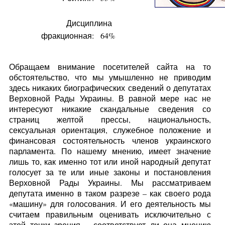
Дисциплина
фракционная:
64%
Обращаем внимание посетителей сайта на то
обстоятельство, что мы умышленно не приводим
здесь никаких биографических сведений о депутатах
Верховной Рады Украины. В равной мере нас не
интересуют никакие скандальные сведения со
страниц желтой прессы, национальность,
сексуальная ориентация, служебное положение и
финансовая состоятельность членов украинского
парламента. По нашему мнению, имеет значение
лишь то, как именно тот или иной народный депутат
голосует за те или иные законы и постановления
Верховной Рады Украины. Мы рассматриваем
депутата именно в таком разрезе – как своего рода
«машину» для голосования. И его деятельность мы
считаем правильным оценивать исключительно с
этой точки зрения – соответствует ли она мнению