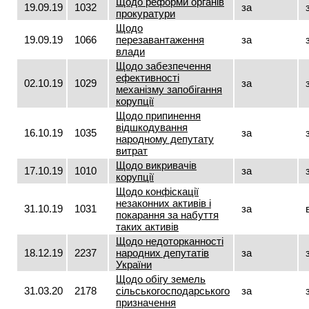
Щодо реформи органів
19.09.19
1032
за
прокуратури
Щодо
19.09.19
1066
перезавантаження
за
влади
Щодо забезпечення
ефективності
02.10.19
1029
за
механізму запобігання
корупції
Щодо припинення
відшкодування
16.10.19
1035
за
народному депутату
витрат
Щодо викривачів
17.10.19
1010
за
корупції
Щодо конфіскації
незаконних активів і
31.10.19
1031
за
покарання за набуття
таких активів
Щодо недоторканності
18.12.19
2237
народних депутатів
за
України
Щодо обігу земель
31.03.20
2178
сільськогосподарського
за
призначення