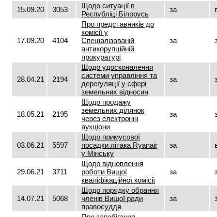
Щодо ситуації в
15.09.20
3053
за
Республіці Білорусь
Про представників до
комісії у
17.09.20
4104
Спеціалізованій
за
антикорупційній
прокуратурі
Щодо удосконалення
системи управління та
28.04.21
2194
за
дерегуляції у сфері
земельних відносин
Щодо продажу
земельних ділянок
18.05.21
2195
за
через електронні
аукціони
Щодо примусової
03.06.21
5597
посадки літака Ryаnair
за
у Мінську
Щодо відновлення
29.06.21
3711
роботи Вищої
за
кваліфікаційної комісії
Щодо порядку обрання
14.07.21
5068
членів Вищої ради
за
правосуддя
Про запобігання