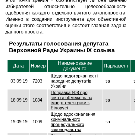
избирателей относительно целесообразности
одобрения каждого отдельно взятого законопроекта.
Именно в создании инструмента для объективной
оценки этого соответствия и состоит главная задача
данного проекта.
Результаты голосования депутата
Верховной Рады Украины IX созыва
Наименование
Дата
Номер
Парламент
документа
Щодо недоторканності
03.09.19
7203
народних депутатів
за
України
Поправка №8 про
зняття обмежень на
18.09.19
1084
за
імпорт електрики з
Білорусі
Щодо вдосконалення
кримінального
19.09.19
1009
за
процесуального
законодавства