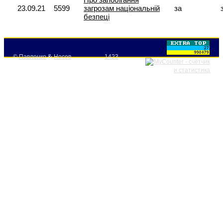
23.09.21
5599
загрозам національній
за
безпеці
©
Павленко
&
Носов
1423