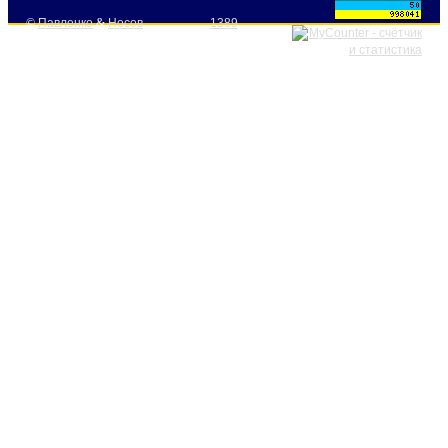
©
Павленко
&
Носов
1389