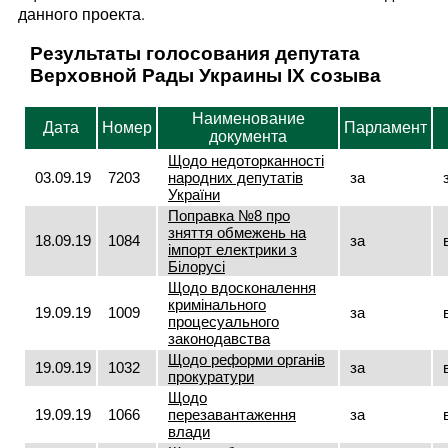
данного проекта.
Результаты голосования депутата
Верховной Рады Украины IX созыва
Наименование
Дата
Номер
Парламент
документа
Щодо недоторканності
03.09.19
7203
народних депутатів
за
України
Поправка №8 про
зняття обмежень на
18.09.19
1084
за
імпорт електрики з
Білорусі
Щодо вдосконалення
кримінального
19.09.19
1009
за
процесуального
законодавства
Щодо реформи органів
19.09.19
1032
за
прокуратури
Щодо
19.09.19
1066
перезавантаження
за
влади