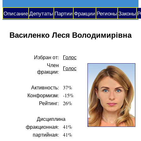
Описание
Депутаты
Партии
Фракции
Регионы
Законы
Р
Василенко Леся Володимирівна
Избран от:
Голос
Член
Голос
фракции:
Активность:
37%
Конформизм:
-15%
Рейтинг:
26%
Дисциплина
фракционная:
41%
партийная:
41%