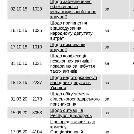
Щодо забезпечення
ефективності
02.10.19
1029
за
механізму запобігання
корупції
Щодо припинення
відшкодування
16.10.19
1035
за
народному депутату
витрат
Щодо викривачів
17.10.19
1010
за
корупції
Щодо конфіскації
незаконних активів і
31.10.19
1031
за
покарання за набуття
таких активів
Щодо недоторканності
18.12.19
2237
народних депутатів
за
України
Щодо обігу земель
31.03.20
2178
сільськогосподарського
за
призначення
Щодо ситуації в
15.09.20
3053
за
Республіці Білорусь
Про представників до
комісії у
17.09.20
4104
Спеціалізованій
за