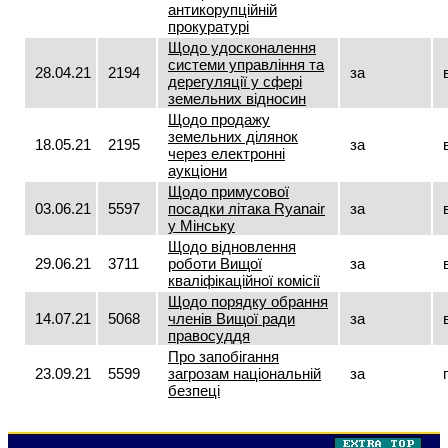
антикорупційній
прокуратурі
Щодо удосконалення
системи управління та
28.04.21
2194
за
дерегуляції у сфері
земельних відносин
Щодо продажу
земельних ділянок
18.05.21
2195
за
через електронні
аукціони
Щодо примусової
03.06.21
5597
посадки літака Ryаnair
за
у Мінську
Щодо відновлення
29.06.21
3711
роботи Вищої
за
кваліфікаційної комісії
Щодо порядку обрання
14.07.21
5068
членів Вищої ради
за
правосуддя
Про запобігання
23.09.21
5599
загрозам національній
за
безпеці