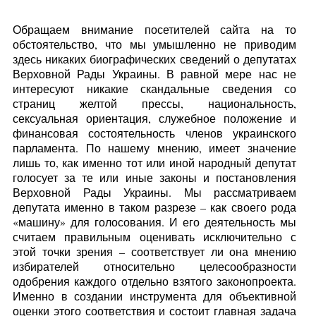
Обращаем внимание посетителей сайта на то
обстоятельство, что мы умышленно не приводим
здесь никаких биографических сведений о депутатах
Верховной Рады Украины. В равной мере нас не
интересуют никакие скандальные сведения со
страниц желтой прессы, национальность,
сексуальная ориентация, служебное положение и
финансовая состоятельность членов украинского
парламента. По нашему мнению, имеет значение
лишь то, как именно тот или иной народный депутат
голосует за те или иные законы и постановления
Верховной Рады Украины. Мы рассматриваем
депутата именно в таком разрезе – как своего рода
«машину» для голосования. И его деятельность мы
считаем правильным оценивать исключительно с
этой точки зрения – соответствует ли она мнению
избирателей относительно целесообразности
одобрения каждого отдельно взятого законопроекта.
Именно в создании инструмента для объективной
оценки этого соответствия и состоит главная задача