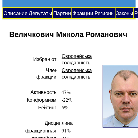
Описание
Депутаты
Партии
Фракции
Регионы
Законы
Р
Величкович Микола Романович
Європейська
Избран от:
солідарність
Член
Європейська
фракции:
солідарність
Активность:
47%
Конформизм:
-22%
Рейтинг:
5%
Дисциплина
фракционная:
91%