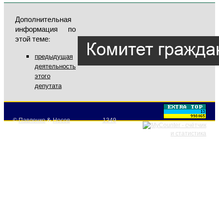
Дополнительная
информация по
этой теме:
предыдущая
деятельность
этого
депутата
©
Павленко
&
Носов
1349