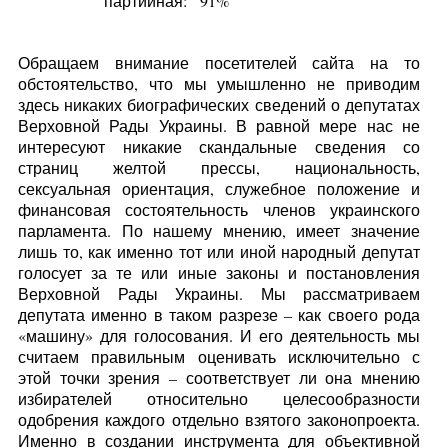
партийная:
91%
Обращаем внимание посетителей сайта на то
обстоятельство, что мы умышленно не приводим
здесь никаких биографических сведений о депутатах
Верховной Рады Украины. В равной мере нас не
интересуют никакие скандальные сведения со
страниц желтой прессы, национальность,
сексуальная ориентация, служебное положение и
финансовая состоятельность членов украинского
парламента. По нашему мнению, имеет значение
лишь то, как именно тот или иной народный депутат
голосует за те или иные законы и постановления
Верховной Рады Украины. Мы рассматриваем
депутата именно в таком разрезе – как своего рода
«машину» для голосования. И его деятельность мы
считаем правильным оценивать исключительно с
этой точки зрения – соответствует ли она мнению
избирателей относительно целесообразности
одобрения каждого отдельно взятого законопроекта.
Именно в создании инструмента для объективной