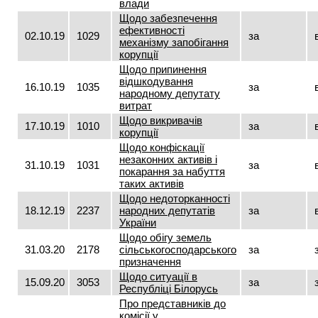
влади
Щодо забезпечення
ефективності
02.10.19
1029
за
механізму запобігання
корупції
Щодо припинення
відшкодування
16.10.19
1035
за
народному депутату
витрат
Щодо викривачів
17.10.19
1010
за
корупції
Щодо конфіскації
незаконних активів і
31.10.19
1031
за
покарання за набуття
таких активів
Щодо недоторканності
18.12.19
2237
народних депутатів
за
України
Щодо обігу земель
31.03.20
2178
сільськогосподарського
за
призначення
Щодо ситуації в
15.09.20
3053
за
Республіці Білорусь
Про представників до
комісії у