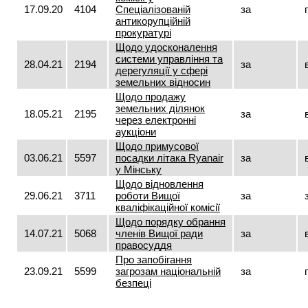
17.09.20
4104
Спеціалізованій
за
антикорупційній
прокуратурі
Щодо удосконалення
системи управління та
28.04.21
2194
за
дерегуляції у сфері
земельних відносин
Щодо продажу
земельних ділянок
18.05.21
2195
за
через електронні
аукціони
Щодо примусової
03.06.21
5597
посадки літака Ryаnair
за
у Мінську
Щодо відновлення
29.06.21
3711
роботи Вищої
за
кваліфікаційної комісії
Щодо порядку обрання
14.07.21
5068
членів Вищої ради
за
правосуддя
Про запобігання
23.09.21
5599
загрозам національній
за
безпеці