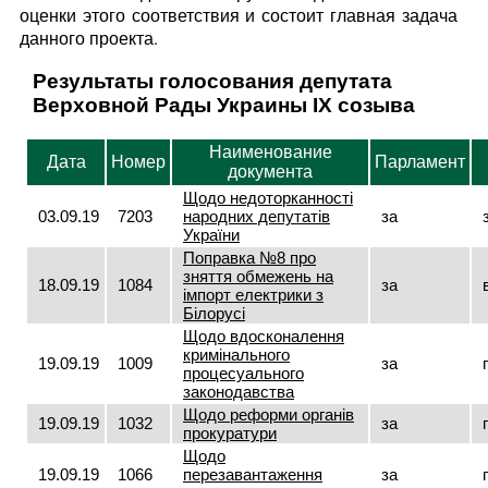
оценки этого соответствия и состоит главная задача
данного проекта.
Результаты голосования депутата
Верховной Рады Украины IX созыва
Наименование
Дата
Номер
Парламент
документа
Щодо недоторканності
03.09.19
7203
народних депутатів
за
України
Поправка №8 про
зняття обмежень на
18.09.19
1084
за
імпорт електрики з
Білорусі
Щодо вдосконалення
кримінального
19.09.19
1009
за
процесуального
законодавства
Щодо реформи органів
19.09.19
1032
за
прокуратури
Щодо
19.09.19
1066
перезавантаження
за