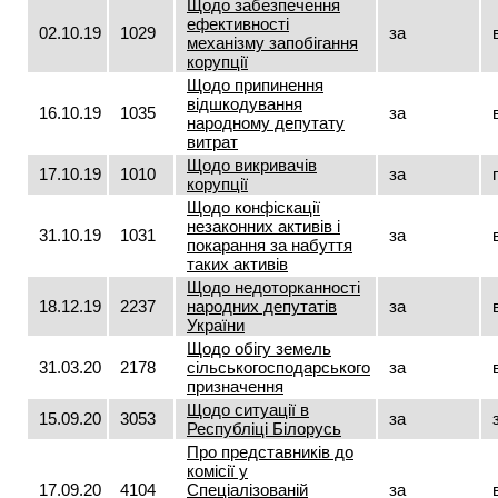
Щодо забезпечення
ефективності
02.10.19
1029
за
механізму запобігання
корупції
Щодо припинення
відшкодування
16.10.19
1035
за
народному депутату
витрат
Щодо викривачів
17.10.19
1010
за
корупції
Щодо конфіскації
незаконних активів і
31.10.19
1031
за
покарання за набуття
таких активів
Щодо недоторканності
18.12.19
2237
народних депутатів
за
України
Щодо обігу земель
31.03.20
2178
сільськогосподарського
за
призначення
Щодо ситуації в
15.09.20
3053
за
Республіці Білорусь
Про представників до
комісії у
17.09.20
4104
Спеціалізованій
за