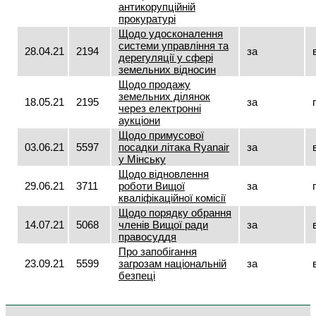
антикорупційній
прокуратурі
Щодо удосконалення
системи управління та
28.04.21
2194
за
дерегуляції у сфері
земельних відносин
Щодо продажу
земельних ділянок
18.05.21
2195
за
через електронні
аукціони
Щодо примусової
03.06.21
5597
посадки літака Ryаnair
за
у Мінську
Щодо відновлення
29.06.21
3711
роботи Вищої
за
кваліфікаційної комісії
Щодо порядку обрання
14.07.21
5068
членів Вищої ради
за
правосуддя
Про запобігання
23.09.21
5599
загрозам національній
за
безпеці