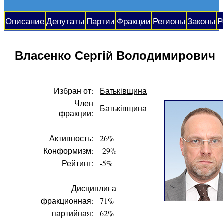
Описание
Депутаты
Партии
Фракции
Регионы
Законы
Р
Власенко Сергій Володимирович
Избран от:
Батьківщина
Член
Батьківщина
фракции:
Активность:
26%
Конформизм:
-29%
Рейтинг:
-5%
Дисциплина
фракционная:
71%
партийная:
62%