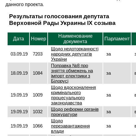
данного проекта.
Результаты голосования депутата
Верховной Рады Украины IX созыва
Наименование
Дата
Номер
Парламент
документа
Щодо недоторканності
03.09.19
7203
народних депутатів
за
України
Поправка №8 про
зняття обмежень на
18.09.19
1084
за
імпорт електрики з
Білорусі
Щодо вдосконалення
кримінального
19.09.19
1009
за
процесуального
законодавства
Щодо реформи органів
19.09.19
1032
за
прокуратури
Щодо
19.09.19
1066
перезавантаження
за
влади