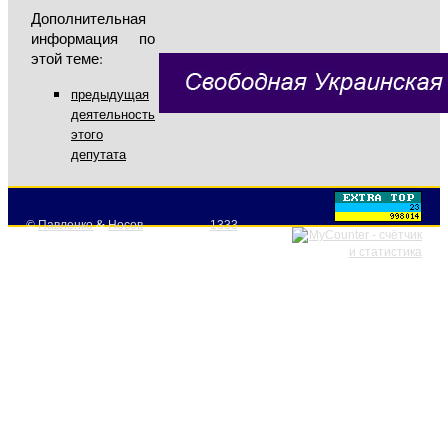
Дополнительная
информация по
этой теме:
предыдущая
деятельность
этого
депутата
©
Павленко
&
Носов
1333