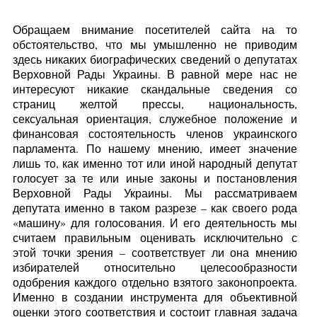
Обращаем внимание посетителей сайта на то
обстоятельство, что мы умышленно не приводим
здесь никаких биографических сведений о депутатах
Верховной Рады Украины. В равной мере нас не
интересуют никакие скандальные сведения со
страниц желтой прессы, национальность,
сексуальная ориентация, служебное положение и
финансовая состоятельность членов украинского
парламента. По нашему мнению, имеет значение
лишь то, как именно тот или иной народный депутат
голосует за те или иные законы и постановления
Верховной Рады Украины. Мы рассматриваем
депутата именно в таком разрезе – как своего рода
«машину» для голосования. И его деятельность мы
считаем правильным оценивать исключительно с
этой точки зрения – соответствует ли она мнению
избирателей относительно целесообразности
одобрения каждого отдельно взятого законопроекта.
Именно в создании инструмента для объективной
оценки этого соответствия и состоит главная задача