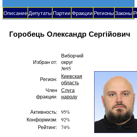
Описание
Депутаты
Партии
Фракции
Регионы
Законы
Р
Горобець Олександр Сергійович
Виборчий
Избран от:
округ
№95
Киевская
Регион:
область
Член
Слуга
фракции:
народу
Активность:
95%
Конформизм:
92%
Рейтинг:
74%