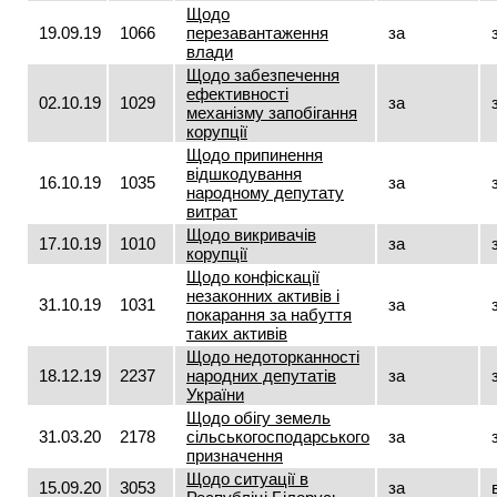
Щодо
19.09.19
1066
перезавантаження
за
влади
Щодо забезпечення
ефективності
02.10.19
1029
за
механізму запобігання
корупції
Щодо припинення
відшкодування
16.10.19
1035
за
народному депутату
витрат
Щодо викривачів
17.10.19
1010
за
корупції
Щодо конфіскації
незаконних активів і
31.10.19
1031
за
покарання за набуття
таких активів
Щодо недоторканності
18.12.19
2237
народних депутатів
за
України
Щодо обігу земель
31.03.20
2178
сільськогосподарського
за
призначення
Щодо ситуації в
15.09.20
3053
за