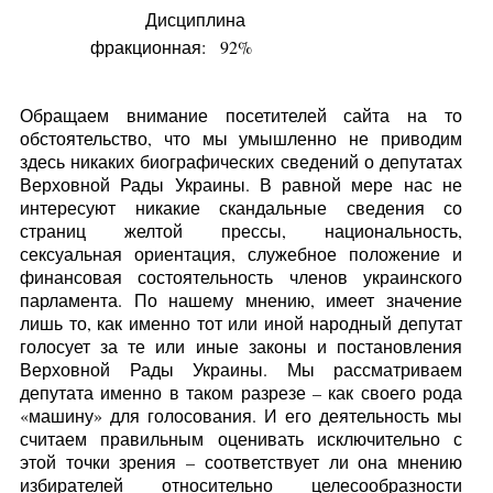
Дисциплина
фракционная:
92%
Обращаем внимание посетителей сайта на то
обстоятельство, что мы умышленно не приводим
здесь никаких биографических сведений о депутатах
Верховной Рады Украины. В равной мере нас не
интересуют никакие скандальные сведения со
страниц желтой прессы, национальность,
сексуальная ориентация, служебное положение и
финансовая состоятельность членов украинского
парламента. По нашему мнению, имеет значение
лишь то, как именно тот или иной народный депутат
голосует за те или иные законы и постановления
Верховной Рады Украины. Мы рассматриваем
депутата именно в таком разрезе – как своего рода
«машину» для голосования. И его деятельность мы
считаем правильным оценивать исключительно с
этой точки зрения – соответствует ли она мнению
избирателей относительно целесообразности