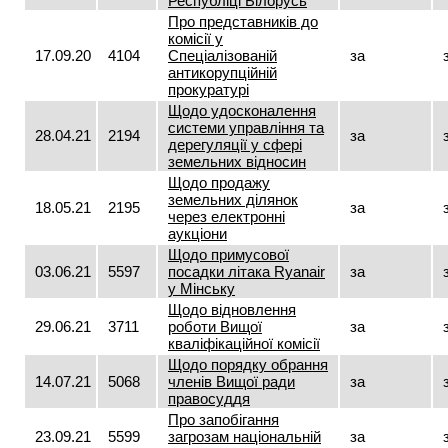
Республіці Білорусь
Про представників до
комісії у
17.09.20
4104
Спеціалізованій
за
антикорупційній
прокуратурі
Щодо удосконалення
системи управління та
28.04.21
2194
за
дерегуляції у сфері
земельних відносин
Щодо продажу
земельних ділянок
18.05.21
2195
за
через електронні
аукціони
Щодо примусової
03.06.21
5597
посадки літака Ryаnair
за
у Мінську
Щодо відновлення
29.06.21
3711
роботи Вищої
за
кваліфікаційної комісії
Щодо порядку обрання
14.07.21
5068
членів Вищої ради
за
правосуддя
Про запобігання
23.09.21
5599
загрозам національній
за