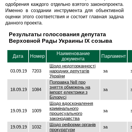
одобрения каждого отдельно взятого законопроекта.
Именно в создании инструмента для объективной
оценки этого соответствия и состоит главная задача
данного проекта.
Результаты голосования депутата
Верховной Рады Украины IX созыва
Наименование
Дата
Номер
Парламент
документа
Щодо недоторканності
03.09.19
7203
народних депутатів
за
України
Поправка №8 про
зняття обмежень на
18.09.19
1084
за
імпорт електрики з
Білорусі
Щодо вдосконалення
кримінального
19.09.19
1009
за
процесуального
законодавства
Щодо реформи органів
19.09.19
1032
за
прокуратури