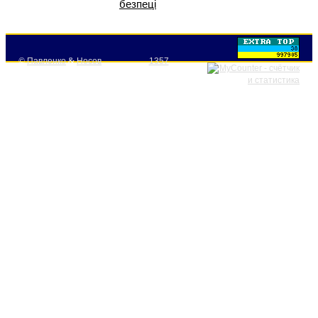
безпеці
©
Павленко
&
Носов
1357