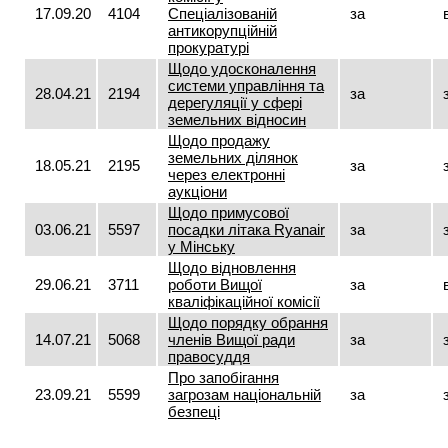
17.09.20
4104
Спеціалізованій
за
антикорупційній
прокуратурі
Щодо удосконалення
системи управління та
28.04.21
2194
за
дерегуляції у сфері
земельних відносин
Щодо продажу
земельних ділянок
18.05.21
2195
за
через електронні
аукціони
Щодо примусової
03.06.21
5597
посадки літака Ryаnair
за
у Мінську
Щодо відновлення
29.06.21
3711
роботи Вищої
за
кваліфікаційної комісії
Щодо порядку обрання
14.07.21
5068
членів Вищої ради
за
правосуддя
Про запобігання
23.09.21
5599
загрозам національній
за
безпеці