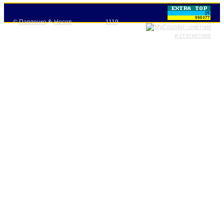
©
Павленко
&
Носов
1119