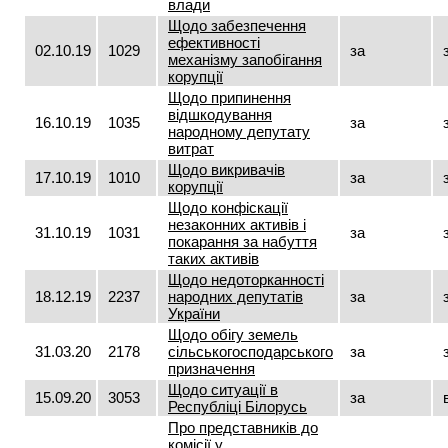
влади
Щодо забезпечення
ефективності
02.10.19
1029
за
механізму запобігання
корупції
Щодо припинення
відшкодування
16.10.19
1035
за
народному депутату
витрат
Щодо викривачів
17.10.19
1010
за
корупції
Щодо конфіскації
незаконних активів і
31.10.19
1031
за
покарання за набуття
таких активів
Щодо недоторканності
18.12.19
2237
народних депутатів
за
України
Щодо обігу земель
31.03.20
2178
сільськогосподарського
за
призначення
Щодо ситуації в
15.09.20
3053
за
Республіці Білорусь
Про представників до
комісії у