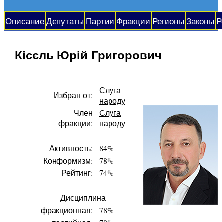
Описание
Депутаты
Партии
Фракции
Регионы
Законы
Р
Кісєль Юрій Григорович
Слуга
Избран от:
народу
Член
Слуга
фракции:
народу
Активность:
84%
Конформизм:
78%
Рейтинг:
74%
Дисциплина
фракционная:
78%