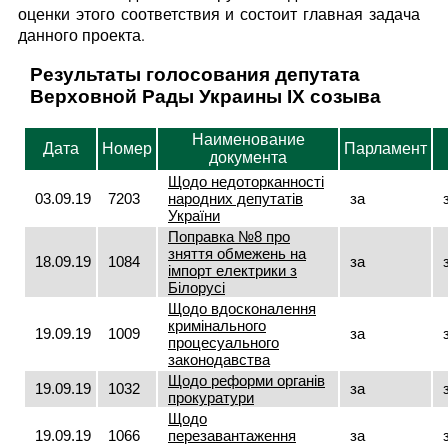
оценки этого соответствия и состоит главная задача
данного проекта.
Результаты голосования депутата
Верховной Рады Украины IX созыва
Наименование
Дата
Номер
Парламент
документа
Щодо недоторканності
03.09.19
7203
народних депутатів
за
України
Поправка №8 про
зняття обмежень на
18.09.19
1084
за
імпорт електрики з
Білорусі
Щодо вдосконалення
кримінального
19.09.19
1009
за
процесуального
законодавства
Щодо реформи органів
19.09.19
1032
за
прокуратури
Щодо
19.09.19
1066
перезавантаження
за