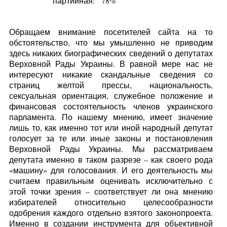
партийная:
78%
Обращаем внимание посетителей сайта на то
обстоятельство, что мы умышленно не приводим
здесь никаких биографических сведений о депутатах
Верховной Рады Украины. В равной мере нас не
интересуют никакие скандальные сведения со
страниц желтой прессы, национальность,
сексуальная ориентация, служебное положение и
финансовая состоятельность членов украинского
парламента. По нашему мнению, имеет значение
лишь то, как именно тот или иной народный депутат
голосует за те или иные законы и постановления
Верховной Рады Украины. Мы рассматриваем
депутата именно в таком разрезе – как своего рода
«машину» для голосования. И его деятельность мы
считаем правильным оценивать исключительно с
этой точки зрения – соответствует ли она мнению
избирателей относительно целесообразности
одобрения каждого отдельно взятого законопроекта.
Именно в создании инструмента для объективной