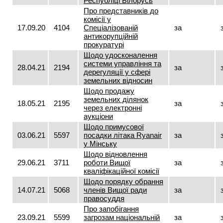
Республіці Білорусь
Про представників до
комісії у
17.09.20
4104
Спеціалізованій
за
антикорупційній
прокуратурі
Щодо удосконалення
системи управління та
28.04.21
2194
за
дерегуляції у сфері
земельних відносин
Щодо продажу
земельних ділянок
18.05.21
2195
за
через електронні
аукціони
Щодо примусової
03.06.21
5597
посадки літака Ryаnair
за
у Мінську
Щодо відновлення
29.06.21
3711
роботи Вищої
за
кваліфікаційної комісії
Щодо порядку обрання
14.07.21
5068
членів Вищої ради
за
правосуддя
Про запобігання
23.09.21
5599
загрозам національній
за