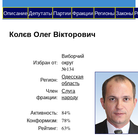
Описание
Депутаты
Партии
Фракции
Регионы
Законы
Р
Колєв Олег Вікторович
Виборчий
Избран от:
округ
№134
Одесская
Регион:
область
Член
Слуга
фракции:
народу
Активность:
84%
Конформизм:
78%
Рейтинг:
63%