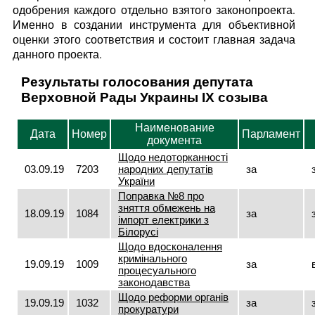
одобрения каждого отдельно взятого законопроекта.
Именно в создании инструмента для объективной
оценки этого соответствия и состоит главная задача
данного проекта.
Результаты голосования депутата
Верховной Рады Украины IX созыва
Наименование
Дата
Номер
Парламент
документа
Щодо недоторканності
03.09.19
7203
народних депутатів
за
України
Поправка №8 про
зняття обмежень на
18.09.19
1084
за
імпорт електрики з
Білорусі
Щодо вдосконалення
кримінального
19.09.19
1009
за
процесуального
законодавства
Щодо реформи органів
19.09.19
1032
за
прокуратури