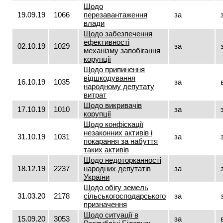
Щодо
19.09.19
1066
перезавантаження
за
влади
Щодо забезпечення
ефективності
02.10.19
1029
за
механізму запобігання
корупції
Щодо припинення
відшкодування
16.10.19
1035
за
народному депутату
витрат
Щодо викривачів
17.10.19
1010
за
корупції
Щодо конфіскації
незаконних активів і
31.10.19
1031
за
покарання за набуття
таких активів
Щодо недоторканності
18.12.19
2237
народних депутатів
за
України
Щодо обігу земель
31.03.20
2178
сільськогосподарського
за
призначення
Щодо ситуації в
15.09.20
3053
за