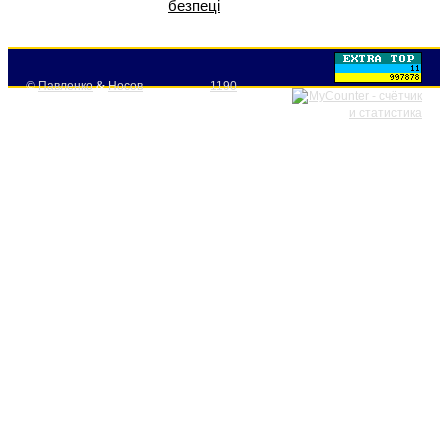
безпеці
©
Павленко
&
Носов
1190