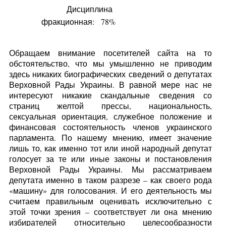
Дисциплина
фракционная:
78%
Обращаем внимание посетителей сайта на то
обстоятельство, что мы умышленно не приводим
здесь никаких биографических сведений о депутатах
Верховной Рады Украины. В равной мере нас не
интересуют никакие скандальные сведения со
страниц желтой прессы, национальность,
сексуальная ориентация, служебное положение и
финансовая состоятельность членов украинского
парламента. По нашему мнению, имеет значение
лишь то, как именно тот или иной народный депутат
голосует за те или иные законы и постановления
Верховной Рады Украины. Мы рассматриваем
депутата именно в таком разрезе – как своего рода
«машину» для голосования. И его деятельность мы
считаем правильным оценивать исключительно с
этой точки зрения – соответствует ли она мнению
избирателей относительно целесообразности