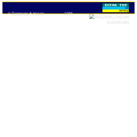
©
Павленко
&
Носов
1086