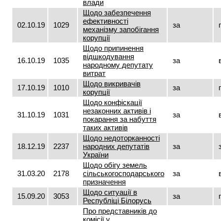
влади
Щодо забезпечення
ефективності
02.10.19
1029
за
механізму запобігання
корупції
Щодо припинення
відшкодування
16.10.19
1035
за
народному депутату
витрат
Щодо викривачів
17.10.19
1010
за
корупції
Щодо конфіскації
незаконних активів і
31.10.19
1031
за
покарання за набуття
таких активів
Щодо недоторканності
18.12.19
2237
народних депутатів
за
України
Щодо обігу земель
31.03.20
2178
сільськогосподарського
за
призначення
Щодо ситуації в
15.09.20
3053
за
Республіці Білорусь
Про представників до
комісії у