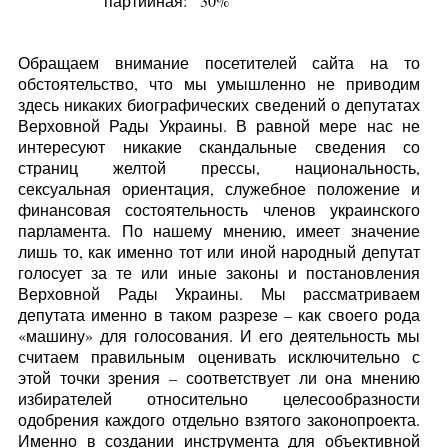
партийная:
30%
Обращаем внимание посетителей сайта на то
обстоятельство, что мы умышленно не приводим
здесь никаких биографических сведений о депутатах
Верховной Рады Украины. В равной мере нас не
интересуют никакие скандальные сведения со
страниц желтой прессы, национальность,
сексуальная ориентация, служебное положение и
финансовая состоятельность членов украинского
парламента. По нашему мнению, имеет значение
лишь то, как именно тот или иной народный депутат
голосует за те или иные законы и постановления
Верховной Рады Украины. Мы рассматриваем
депутата именно в таком разрезе – как своего рода
«машину» для голосования. И его деятельность мы
считаем правильным оценивать исключительно с
этой точки зрения – соответствует ли она мнению
избирателей относительно целесообразности
одобрения каждого отдельно взятого законопроекта.
Именно в создании инструмента для объективной