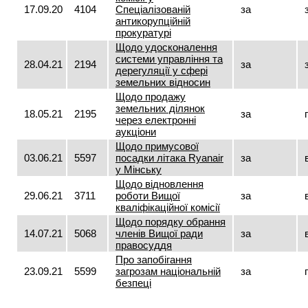
17.09.20
4104
Спеціалізованій
за
антикорупційній
прокуратурі
Щодо удосконалення
системи управління та
28.04.21
2194
за
дерегуляції у сфері
земельних відносин
Щодо продажу
земельних ділянок
18.05.21
2195
за
через електронні
аукціони
Щодо примусової
03.06.21
5597
посадки літака Ryаnair
за
у Мінську
Щодо відновлення
29.06.21
3711
роботи Вищої
за
кваліфікаційної комісії
Щодо порядку обрання
14.07.21
5068
членів Вищої ради
за
правосуддя
Про запобігання
23.09.21
5599
загрозам національній
за
безпеці