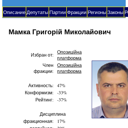
Описание
Депутаты
Партии
Фракции
Регионы
Законы
Р
Мамка Григорій Миколайович
Опозиційна
Избран от:
платформа
Член
Опозиційна
фракции:
платформа
Активность:
47%
Конформизм:
-33%
Рейтинг:
-37%
Дисциплина
фракционная:
17%