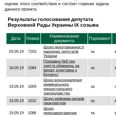
оценки этого соответствия и состоит главная задача
данного проекта.
Результаты голосования депутата
Верховной Рады Украины IX созыва
Наименование
Дата
Номер
Парламент
документа
Щодо недоторканності
03.09.19
7203
народних депутатів
за
України
Поправка №8 про
зняття обмежень на
18.09.19
1084
за
імпорт електрики з
Білорусі
Щодо вдосконалення
кримінального
19.09.19
1009
за
процесуального
законодавства
Щодо реформи органів
19.09.19
1032
за
прокуратури
Щодо
19.09.19
1066
перезавантаження
за