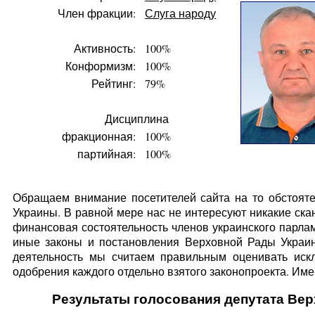
Член фракции:
Слуга народу
Активность:
100%
Конформизм:
100%
Рейтинг:
79%
Дисциплина
фракционная:
100%
партийная:
100%
Обращаем внимание посетителей сайта на то обстояте
Украины. В равной мере нас не интересуют никакие ска
финансовая состоятельность членов украинского парлам
иные законы и постановления Верховной Рады Украин
деятельность мы считаем правильным оценивать искл
одобрения каждого отдельно взятого законопроекта. Имен
Результаты голосования депутата Ве