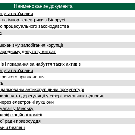
Наименование документа
путатів України
на імпорт електрики з Білорусі
о процесуального законодавства
и
еханізму запобігання корупції
ародному депутату витрат
в і покарання за набуття таких активів
путатів України
арського призначення
сь
ціалізованій антикорупційній прокуратурі
ління та дерегуляції у сфері земельних відносин
ерез електронні аукціони
yаnair у Мінську
ліфікаційної комісії
ої ради правосуддя
ьній безпеці