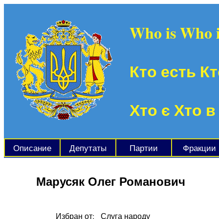
Who is Who 
Кто есть Кт
Хто є Хто в
Описание
Депутаты
Партии
Фракции
Марусяк Олег Романович
Избран от:
Слуга народу