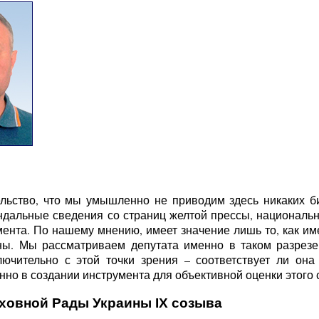
льство, что мы умышленно не приводим здесь никаких б
ндальные сведения со страниц желтой прессы, национальн
ента. По нашему мнению, имеет значение лишь то, как име
ы. Мы рассматриваем депутата именно в таком разрезе 
ючительно с этой точки зрения – соответствует ли она
но в создании инструмента для объективной оценки этого с
рховной Рады Украины IX созыва