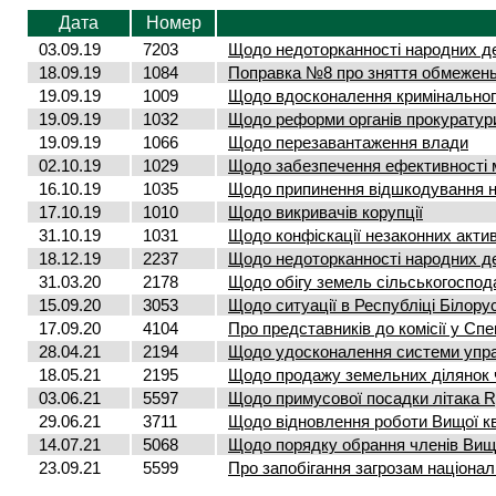
Дата
Номер
03.09.19
7203
Щодо недоторканності народних де
18.09.19
1084
Поправка №8 про зняття обмежень 
19.09.19
1009
Щодо вдосконалення кримінальног
19.09.19
1032
Щодо реформи органів прокуратур
19.09.19
1066
Щодо перезавантаження влади
02.10.19
1029
Щодо забезпечення ефективності м
16.10.19
1035
Щодо припинення відшкодування н
17.10.19
1010
Щодо викривачів корупції
31.10.19
1031
Щодо конфіскації незаконних активі
18.12.19
2237
Щодо недоторканності народних де
31.03.20
2178
Щодо обігу земель сільськогоспод
15.09.20
3053
Щодо ситуації в Республіці Білору
17.09.20
4104
Про представників до комісії у Спе
28.04.21
2194
Щодо удосконалення системи управ
18.05.21
2195
Щодо продажу земельних ділянок ч
03.06.21
5597
Щодо примусової посадки літака R
29.06.21
3711
Щодо відновлення роботи Вищої ква
14.07.21
5068
Щодо порядку обрання членів Вищ
23.09.21
5599
Про запобігання загрозам націонал