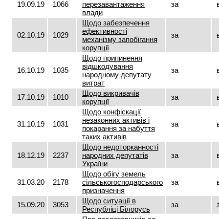
19.09.19
1066
перезавантаження
за
влади
Щодо забезпечення
ефективності
02.10.19
1029
за
механізму запобігання
корупції
Щодо припинення
відшкодування
16.10.19
1035
за
народному депутату
витрат
Щодо викривачів
17.10.19
1010
за
корупції
Щодо конфіскації
незаконних активів і
31.10.19
1031
за
покарання за набуття
таких активів
Щодо недоторканності
18.12.19
2237
народних депутатів
за
України
Щодо обігу земель
31.03.20
2178
сільськогосподарського
за
призначення
Щодо ситуації в
15.09.20
3053
за
Республіці Білорусь