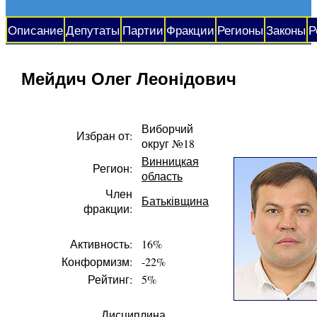
Описание
Депутаты
Партии
Фракции
Регионы
Законы
Р
Мейдич Олег Леонідович
Виборчий
Избран от:
округ №18
Винницкая
Регион:
область
Член
Батьківщина
фракции:
Активность:
16%
Конформизм:
-22%
Рейтинг:
5%
Дисциплина