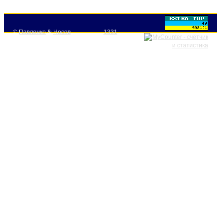
©
Павленко
&
Носов
1331