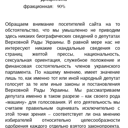
фракционная:
90%
Обращаем внимание посетителей сайта на то
обстоятельство, что мы умышленно не приводим
здесь никаких биографических сведений о депутатах
Верховной Рады Украины. В равной мере нас не
интересуют никакие скандальные сведения со
страниц желтой прессы, национальность,
сексуальная ориентация, служебное положение и
финансовая состоятельность членов украинского
парламента. По нашему мнению, имеет значение
лишь то, как именно тот или иной народный депутат
голосует за те или иные законы и постановления
Верховной Рады Украины. Мы рассматриваем
депутата именно в таком разрезе – как своего рода
«машину» для голосования. И его деятельность мы
считаем правильным оценивать исключительно с
этой точки зрения – соответствует ли она мнению
избирателей относительно целесообразности
одобрения каждого отдельно взятого законопроекта.