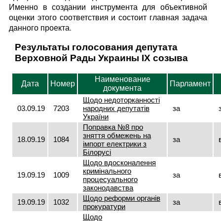
Именно в создании инструмента для объективной
оценки этого соответствия и состоит главная задача
данного проекта.
Результаты голосования депутата
Верховной Рады Украины IX созыва
Наименование
Дата
Номер
Парламент
документа
Щодо недоторканності
03.09.19
7203
народних депутатів
за
України
Поправка №8 про
зняття обмежень на
18.09.19
1084
за
імпорт електрики з
Білорусі
Щодо вдосконалення
кримінального
19.09.19
1009
за
процесуального
законодавства
Щодо реформи органів
19.09.19
1032
за
прокуратури
Щодо