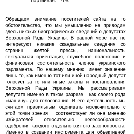
партийная:
71%
Обращаем внимание посетителей сайта на то
обстоятельство, что мы умышленно не приводим
здесь никаких биографических сведений о депутатах
Верховной Рады Украины. В равной мере нас не
интересуют никакие скандальные сведения со
страниц желтой прессы, национальность,
сексуальная ориентация, служебное положение и
финансовая состоятельность членов украинского
парламента. По нашему мнению, имеет значение
лишь то, как именно тот или иной народный депутат
голосует за те или иные законы и постановления
Верховной Рады Украины. Мы рассматриваем
депутата именно в таком разрезе – как своего рода
«машину» для голосования. И его деятельность мы
считаем правильным оценивать исключительно с
этой точки зрения – соответствует ли она мнению
избирателей относительно целесообразности
одобрения каждого отдельно взятого законопроекта.
Именно в создании инструмента для объективной