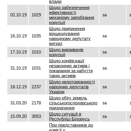
влади
Щодо забезпечення
ефективності
02.10.19
1029
за
механізму запобігання
корупції
Щодо припинення
відшкодування
16.10.19
1035
за
народному депутату
витрат
Щодо викривачів
17.10.19
1010
за
корупції
Щодо конфіскації
незаконних активів і
31.10.19
1031
за
покарання за набуття
таких активів
Щодо недоторканності
18.12.19
2237
народних депутатів
за
України
Щодо обігу земель
31.03.20
2178
сільськогосподарського
за
призначення
Щодо ситуації в
15.09.20
3053
за
Республіці Білорусь
Про представників до
комісії у