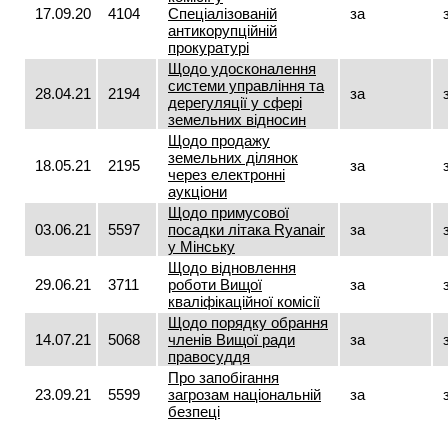
17.09.20
4104
Спеціалізованій
за
антикорупційній
прокуратурі
Щодо удосконалення
системи управління та
28.04.21
2194
за
дерегуляції у сфері
земельних відносин
Щодо продажу
земельних ділянок
18.05.21
2195
за
через електронні
аукціони
Щодо примусової
03.06.21
5597
посадки літака Ryаnair
за
у Мінську
Щодо відновлення
29.06.21
3711
роботи Вищої
за
кваліфікаційної комісії
Щодо порядку обрання
14.07.21
5068
членів Вищої ради
за
правосуддя
Про запобігання
23.09.21
5599
загрозам національній
за
безпеці