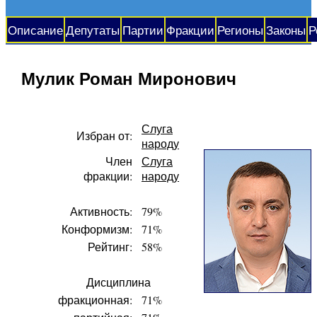
Описание
Депутаты
Партии
Фракции
Регионы
Законы
Р
Мулик Роман Миронович
Слуга
Избран от:
народу
Член
Слуга
фракции:
народу
Активность:
79%
Конформизм:
71%
Рейтинг:
58%
Дисциплина
фракционная:
71%