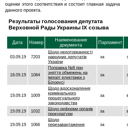
оценки этого соответствия и состоит главная задача
данного проекта.
Результаты голосования депутата
Верховной Рады Украины IX созыва
Наименование
Дата
Номер
Парламент
документа
Щодо недоторканності
03.09.19
7203
народних депутатів
за
України
Поправка №8 про
зняття обмежень на
18.09.19
1084
за
імпорт електрики з
Білорусі
Щодо вдосконалення
кримінального
19.09.19
1009
за
процесуального
законодавства
Щодо реформи органів
19.09.19
1032
за
прокуратури
Щодо
19.09.19
1066
перезавантаження
за