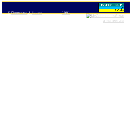
©
Павленко
&
Носов
1091