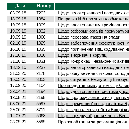
Дата
Номер
03.09.19
7203
Щодо недоторканності народних деп
18.09.19
1084
Поправка №8 про зняття обмежень н
19.09.19
1009
Щодо вдосконалення кримінальног
19.09.19
1032
Щодо реформи органів прокуратури
19.09.19
1066
Щодо перезавантаження влади
02.10.19
1029
Щодо забезпечення ефективності ме
16.10.19
1035
Щодо припинення відшкодування н
17.10.19
1010
Щодо викривачів корупції
31.10.19
1031
Щодо конфіскації незаконних активі
18.12.19
2237
Щодо недоторканності народних деп
31.03.20
2178
Щодо обігу земель сільськогоспод
15.09.20
3053
Щодо ситуації в Республіці Білорус
17.09.20
4104
Про представників до комісії у Спец
28.04.21
2194
Щодо удосконалення системи управл
18.05.21
2195
Щодо продажу земельних ділянок ч
03.06.21
5597
Щодо примусової посадки літака Ry
29.06.21
3711
Щодо відновлення роботи Вищої квал
14.07.21
5068
Щодо порядку обрання членів Вищо
23.09.21
5599
Про запобігання загрозам національ