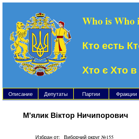
Who is Who 
Кто есть Кт
Хто є Хто в
Описание
Депутаты
Партии
Фракции
М'ялик Віктор Ничипорович
Избран от:
Виборчий округ №155