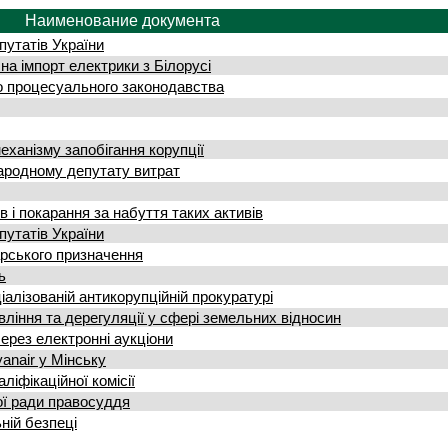
Наименование документа
утатів України
а імпорт електрики з Білорусі
о процесуального законодавства
ханізму запобігання корупції
ародному депутату витрат
в і покарання за набуття таких активів
утатів України
арського призначення
ь
іалізованій антикорупційній прокуратурі
іння та дерегуляції у сфері земельних відносин
ерез електронні аукціони
аnair у Мінську
іфікаційної комісії
ї ради правосуддя
ній безпеці