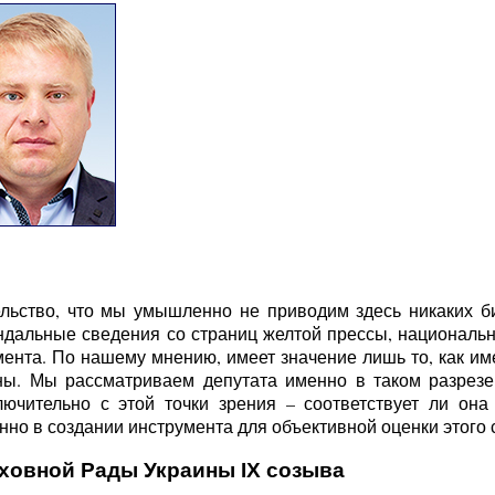
льство, что мы умышленно не приводим здесь никаких б
ндальные сведения со страниц желтой прессы, национальн
ента. По нашему мнению, имеет значение лишь то, как име
ы. Мы рассматриваем депутата именно в таком разрезе 
ючительно с этой точки зрения – соответствует ли она
но в создании инструмента для объективной оценки этого с
рховной Рады Украины IX созыва