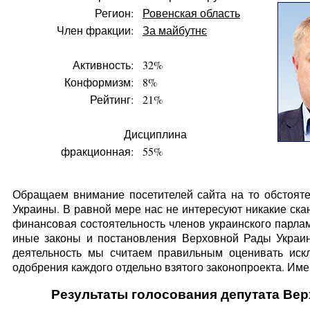
Регион:
Ровенская область
Член фракции:
За майбутнє
Активность:
32%
Конформизм:
8%
Рейтинг:
21%
Дисциплина
фракционная:
55%
Обращаем внимание посетителей сайта на то обстояте
Украины. В равной мере нас не интересуют никакие ска
финансовая состоятельность членов украинского парлам
иные законы и постановления Верховной Рады Украин
деятельность мы считаем правильным оценивать искл
одобрения каждого отдельно взятого законопроекта. Имен
Результаты голосования депутата Ве