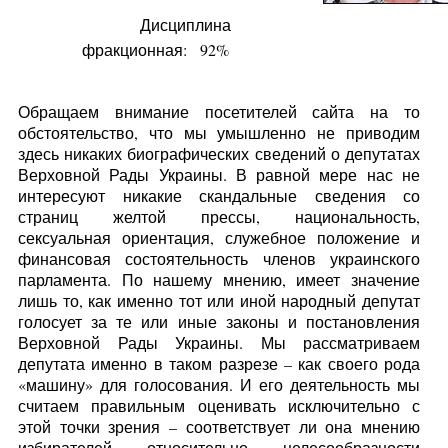
Дисциплина
фракционная:
92%
Обращаем внимание посетителей сайта на то
обстоятельство, что мы умышленно не приводим
здесь никаких биографических сведений о депутатах
Верховной Рады Украины. В равной мере нас не
интересуют никакие скандальные сведения со
страниц желтой прессы, национальность,
сексуальная ориентация, служебное положение и
финансовая состоятельность членов украинского
парламента. По нашему мнению, имеет значение
лишь то, как именно тот или иной народный депутат
голосует за те или иные законы и постановления
Верховной Рады Украины. Мы рассматриваем
депутата именно в таком разрезе – как своего рода
«машину» для голосования. И его деятельность мы
считаем правильным оценивать исключительно с
этой точки зрения – соответствует ли она мнению
избирателей относительно целесообразности