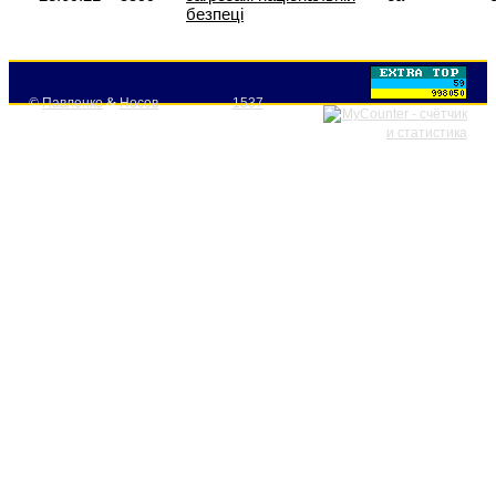
безпеці
©
Павленко
&
Носов
1537