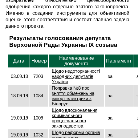
одобрения каждого отдельно взятого законопроекта.
Именно в создании инструмента для объективной
оценки этого соответствия и состоит главная задача
данного проекта.
Результаты голосования депутата
Верховной Рады Украины IX созыва
Наименование
Дата
Номер
Парламент
документа
Щодо недоторканності
03.09.19
7203
народних депутатів
за
України
Поправка №8 про
зняття обмежень на
18.09.19
1084
за
імпорт електрики з
Білорусі
Щодо вдосконалення
кримінального
19.09.19
1009
за
процесуального
законодавства
Щодо реформи органів
19.09.19
1032
за
прокуратури