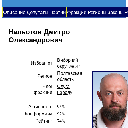
Описание
Депутаты
Партии
Фракции
Регионы
Законы
Р
Нальотов Дмитро
Олександрович
Виборчий
Избран от:
округ №144
Полтавская
Регион:
область
Член
Слуга
фракции:
народу
Активность:
95%
Конформизм:
92%
Рейтинг:
74%