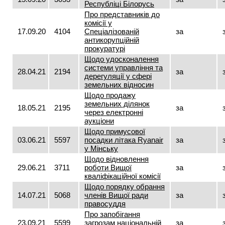
Республіці Білорусь
Про представників до
комісії у
17.09.20
4104
Спеціалізованій
за
антикорупційній
прокуратурі
Щодо удосконалення
системи управління та
28.04.21
2194
за
дерегуляції у сфері
земельних відносин
Щодо продажу
земельних ділянок
18.05.21
2195
за
через електронні
аукціони
Щодо примусової
03.06.21
5597
посадки літака Ryаnair
за
у Мінську
Щодо відновлення
29.06.21
3711
роботи Вищої
за
кваліфікаційної комісії
Щодо порядку обрання
14.07.21
5068
членів Вищої ради
за
правосуддя
Про запобігання
23.09.21
5599
загрозам національній
за