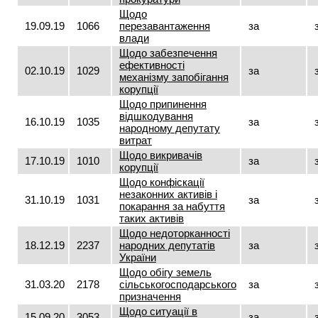
Щодо
19.09.19
1066
перезавантаження
за
влади
Щодо забезпечення
ефективності
02.10.19
1029
за
механізму запобігання
корупції
Щодо припинення
відшкодування
16.10.19
1035
за
народному депутату
витрат
Щодо викривачів
17.10.19
1010
за
корупції
Щодо конфіскації
незаконних активів і
31.10.19
1031
за
покарання за набуття
таких активів
Щодо недоторканності
18.12.19
2237
народних депутатів
за
України
Щодо обігу земель
31.03.20
2178
сільськогосподарського
за
призначення
Щодо ситуації в
15.09.20
3053
за