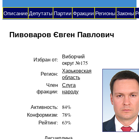
Описание
Депутаты
Партии
Фракции
Регионы
Законы
Р
Пивоваров Євген Павлович
Виборчий
Избран от:
округ №175
Харьковская
Регион:
область
Член
Слуга
фракции:
народу
Активность:
84%
Конформизм:
78%
Рейтинг:
63%
Дисциплина