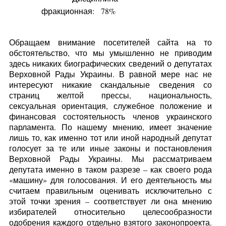
фракционная:
78%
Обращаем внимание посетителей сайта на то
обстоятельство, что мы умышленно не приводим
здесь никаких биографических сведений о депутатах
Верховной Рады Украины. В равной мере нас не
интересуют никакие скандальные сведения со
страниц желтой прессы, национальность,
сексуальная ориентация, служебное положение и
финансовая состоятельность членов украинского
парламента. По нашему мнению, имеет значение
лишь то, как именно тот или иной народный депутат
голосует за те или иные законы и постановления
Верховной Рады Украины. Мы рассматриваем
депутата именно в таком разрезе – как своего рода
«машину» для голосования. И его деятельность мы
считаем правильным оценивать исключительно с
этой точки зрения – соответствует ли она мнению
избирателей относительно целесообразности
одобрения каждого отдельно взятого законопроекта.