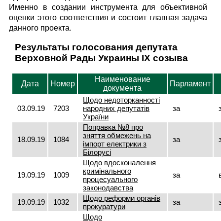
Именно в создании инструмента для объективной
оценки этого соответствия и состоит главная задача
данного проекта.
Результаты голосования депутата
Верховной Рады Украины IX созыва
Наименование
Дата
Номер
Парламент
документа
Щодо недоторканності
03.09.19
7203
народних депутатів
за
України
Поправка №8 про
зняття обмежень на
18.09.19
1084
за
імпорт електрики з
Білорусі
Щодо вдосконалення
кримінального
19.09.19
1009
за
процесуального
законодавства
Щодо реформи органів
19.09.19
1032
за
прокуратури
Щодо