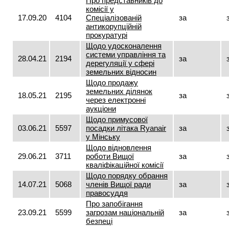
Про представників до
комісії у
17.09.20
4104
Спеціалізованій
за
антикорупційній
прокуратурі
Щодо удосконалення
системи управління та
28.04.21
2194
за
дерегуляції у сфері
земельних відносин
Щодо продажу
земельних ділянок
18.05.21
2195
за
через електронні
аукціони
Щодо примусової
03.06.21
5597
посадки літака Ryаnair
за
у Мінську
Щодо відновлення
29.06.21
3711
роботи Вищої
за
кваліфікаційної комісії
Щодо порядку обрання
14.07.21
5068
членів Вищої ради
за
правосуддя
Про запобігання
23.09.21
5599
загрозам національній
за
безпеці