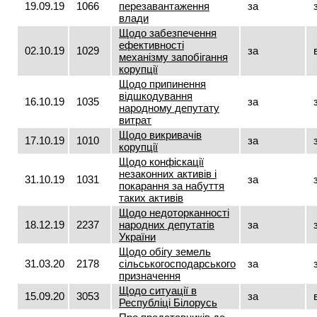
19.09.19
1066
перезавантаження
за
влади
Щодо забезпечення
ефективності
02.10.19
1029
за
механізму запобігання
корупції
Щодо припинення
відшкодування
16.10.19
1035
за
народному депутату
витрат
Щодо викривачів
17.10.19
1010
за
корупції
Щодо конфіскації
незаконних активів і
31.10.19
1031
за
покарання за набуття
таких активів
Щодо недоторканності
18.12.19
2237
народних депутатів
за
України
Щодо обігу земель
31.03.20
2178
сільськогосподарського
за
призначення
Щодо ситуації в
15.09.20
3053
за
Республіці Білорусь