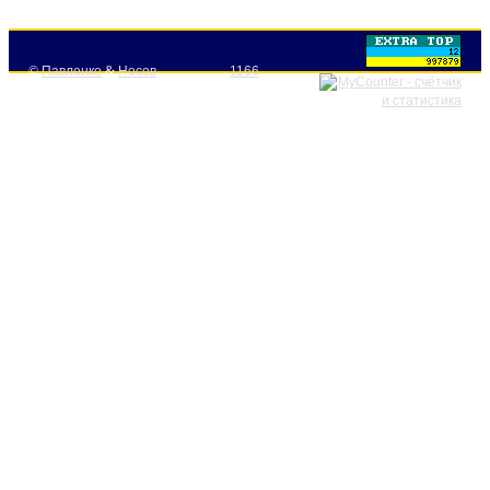
©
Павленко
&
Носов
1166