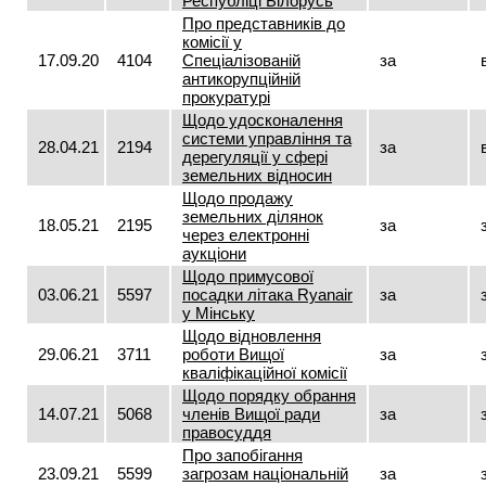
Республіці Білорусь
Про представників до
комісії у
17.09.20
4104
Спеціалізованій
за
антикорупційній
прокуратурі
Щодо удосконалення
системи управління та
28.04.21
2194
за
дерегуляції у сфері
земельних відносин
Щодо продажу
земельних ділянок
18.05.21
2195
за
через електронні
аукціони
Щодо примусової
03.06.21
5597
посадки літака Ryаnair
за
у Мінську
Щодо відновлення
29.06.21
3711
роботи Вищої
за
кваліфікаційної комісії
Щодо порядку обрання
14.07.21
5068
членів Вищої ради
за
правосуддя
Про запобігання
23.09.21
5599
загрозам національній
за