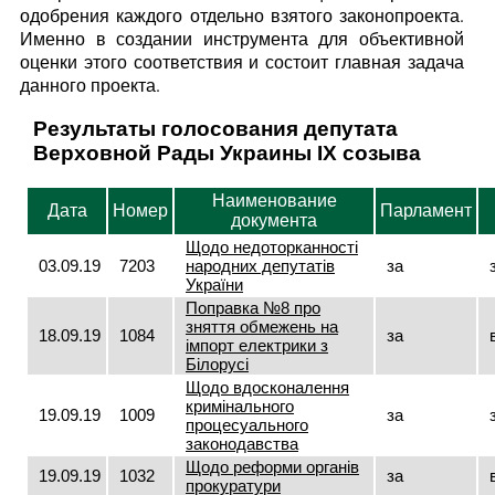
одобрения каждого отдельно взятого законопроекта.
Именно в создании инструмента для объективной
оценки этого соответствия и состоит главная задача
данного проекта.
Результаты голосования депутата
Верховной Рады Украины IX созыва
Наименование
Дата
Номер
Парламент
документа
Щодо недоторканності
03.09.19
7203
народних депутатів
за
України
Поправка №8 про
зняття обмежень на
18.09.19
1084
за
імпорт електрики з
Білорусі
Щодо вдосконалення
кримінального
19.09.19
1009
за
процесуального
законодавства
Щодо реформи органів
19.09.19
1032
за
прокуратури