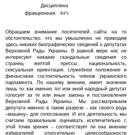
Дисциплина
фракционная:
84%
Обращаем внимание посетителей сайта на то
обстоятельство, что мы умышленно не приводим
здесь никаких биографических сведений о депутатах
Верховной Рады Украины. В равной мере нас не
интересуют никакие скандальные сведения со
страниц желтой прессы, национальность,
сексуальная ориентация, служебное положение и
финансовая состоятельность членов украинского
парламента. По нашему мнению, имеет значение
лишь то, как именно тот или иной народный депутат
голосует за те или иные законы и постановления
Верховной Рады Украины. Мы рассматриваем
депутата именно в таком разрезе – как своего рода
«машину» для голосования. И его деятельность мы
считаем правильным оценивать исключительно с
этой точки зрения – соответствует ли она мнению
избирателей относительно целесообразности