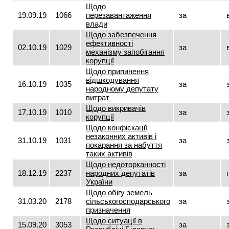
Щодо
19.09.19
1066
перезавантаження
за
влади
Щодо забезпечення
ефективності
02.10.19
1029
за
механізму запобігання
корупції
Щодо припинення
відшкодування
16.10.19
1035
за
народному депутату
витрат
Щодо викривачів
17.10.19
1010
за
корупції
Щодо конфіскації
незаконних активів і
31.10.19
1031
за
покарання за набуття
таких активів
Щодо недоторканності
18.12.19
2237
народних депутатів
за
України
Щодо обігу земель
31.03.20
2178
сільськогосподарського
за
призначення
Щодо ситуації в
15.09.20
3053
за