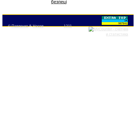
безпеці
©
Павленко
&
Носов
1211