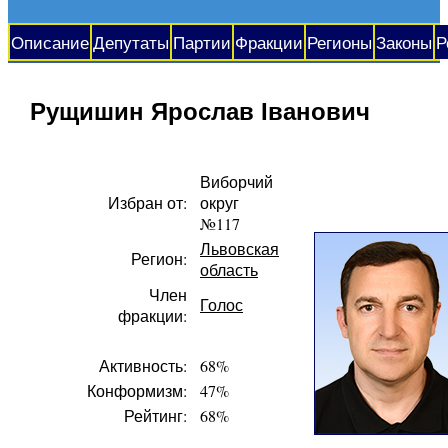
Описание
Депутаты
Партии
Фракции
Регионы
Законы
Р
Рущишин Ярослав Іванович
Виборчий
Избран от:
округ
№117
Львовская
Регион:
область
Член
Голос
фракции:
Активность:
68%
Конформизм:
47%
Рейтинг:
68%