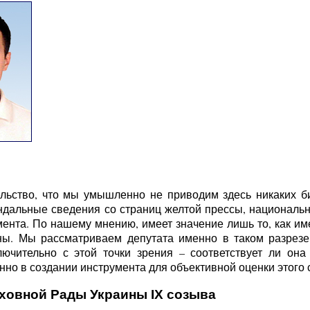
льство, что мы умышленно не приводим здесь никаких б
ндальные сведения со страниц желтой прессы, национальн
ента. По нашему мнению, имеет значение лишь то, как име
ы. Мы рассматриваем депутата именно в таком разрезе 
ючительно с этой точки зрения – соответствует ли она
но в создании инструмента для объективной оценки этого с
рховной Рады Украины IX созыва