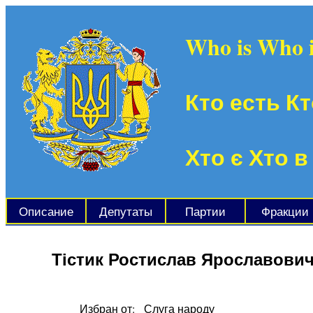
Who is Who 
Кто есть Кт
Хто є Хто в
Описание
Депутаты
Партии
Фракции
Тістик Ростислав Ярославови
Избран от:
Слуга народу