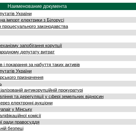
Наименование документа
утатів України
а імпорт електрики з Білорусі
о процесуального законодавства
ханізму запобігання корупції
ародному депутату витрат
в і покарання за набуття таких активів
утатів України
арського призначення
ь
іалізованій антикорупційній прокуратурі
іння та дерегуляції у сфері земельних відносин
ерез електронні аукціони
аnair у Мінську
іфікаційної комісії
ї ради правосуддя
ній безпеці