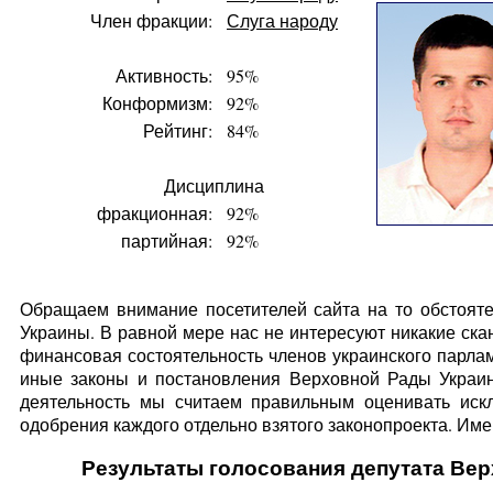
Член фракции:
Слуга народу
Активность:
95%
Конформизм:
92%
Рейтинг:
84%
Дисциплина
фракционная:
92%
партийная:
92%
Обращаем внимание посетителей сайта на то обстояте
Украины. В равной мере нас не интересуют никакие ска
финансовая состоятельность членов украинского парлам
иные законы и постановления Верховной Рады Украин
деятельность мы считаем правильным оценивать искл
одобрения каждого отдельно взятого законопроекта. Имен
Результаты голосования депутата Ве