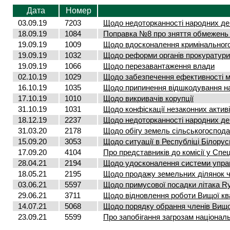
Дата
Номер
03.09.19
7203
Щодо недоторканності народних деп
18.09.19
1084
Поправка №8 про зняття обмежень н
19.09.19
1009
Щодо вдосконалення кримінальног
19.09.19
1032
Щодо реформи органів прокуратури
19.09.19
1066
Щодо перезавантаження влади
02.10.19
1029
Щодо забезпечення ефективності ме
16.10.19
1035
Щодо припинення відшкодування н
17.10.19
1010
Щодо викривачів корупції
31.10.19
1031
Щодо конфіскації незаконних активі
18.12.19
2237
Щодо недоторканності народних деп
31.03.20
2178
Щодо обігу земель сільськогоспод
15.09.20
3053
Щодо ситуації в Республіці Білорус
17.09.20
4104
Про представників до комісії у Спец
28.04.21
2194
Щодо удосконалення системи управл
18.05.21
2195
Щодо продажу земельних ділянок ч
03.06.21
5597
Щодо примусової посадки літака Ry
29.06.21
3711
Щодо відновлення роботи Вищої квал
14.07.21
5068
Щодо порядку обрання членів Вищо
23.09.21
5599
Про запобігання загрозам національ