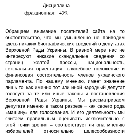
Дисциплина
фракционная:
43%
Обращаем внимание посетителей сайта на то
обстоятельство, что мы умышленно не приводим
здесь никаких биографических сведений о депутатах
Верховной Рады Украины. В равной мере нас не
интересуют никакие скандальные сведения со
страниц желтой прессы, национальность,
сексуальная ориентация, служебное положение и
финансовая состоятельность членов украинского
парламента. По нашему мнению, имеет значение
лишь то, как именно тот или иной народный депутат
голосует за те или иные законы и постановления
Верховной Рады Украины. Мы рассматриваем
депутата именно в таком разрезе – как своего рода
«машину» для голосования. И его деятельность мы
считаем правильным оценивать исключительно с
этой точки зрения – соответствует ли она мнению
избирателей относительно целесообразности