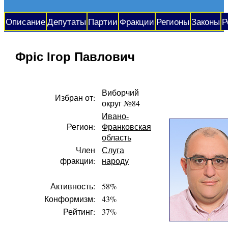
Описание
Депутаты
Партии
Фракции
Регионы
Законы
Р
Фріс Ігор Павлович
Виборчий
Избран от:
округ №84
Ивано-
Регион:
Франковская
область
Член
Слуга
фракции:
народу
Активность:
58%
Конформизм:
43%
Рейтинг:
37%