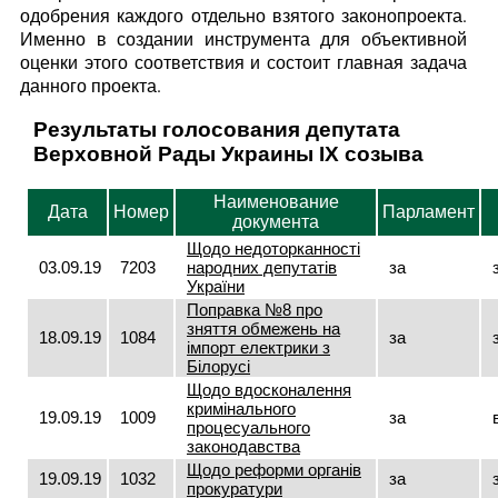
одобрения каждого отдельно взятого законопроекта.
Именно в создании инструмента для объективной
оценки этого соответствия и состоит главная задача
данного проекта.
Результаты голосования депутата
Верховной Рады Украины IX созыва
Наименование
Дата
Номер
Парламент
документа
Щодо недоторканності
03.09.19
7203
народних депутатів
за
України
Поправка №8 про
зняття обмежень на
18.09.19
1084
за
імпорт електрики з
Білорусі
Щодо вдосконалення
кримінального
19.09.19
1009
за
процесуального
законодавства
Щодо реформи органів
19.09.19
1032
за
прокуратури