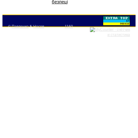
безпеці
©
Павленко
&
Носов
1160