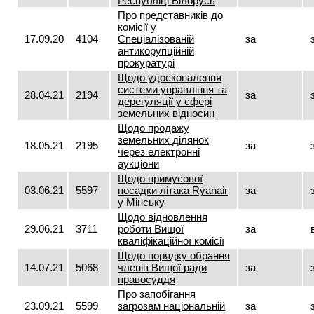
Республіці Білорусь
Про представників до
комісії у
17.09.20
4104
Спеціалізованій
за
антикорупційній
прокуратурі
Щодо удосконалення
системи управління та
28.04.21
2194
за
дерегуляції у сфері
земельних відносин
Щодо продажу
земельних ділянок
18.05.21
2195
за
через електронні
аукціони
Щодо примусової
03.06.21
5597
посадки літака Ryаnair
за
у Мінську
Щодо відновлення
29.06.21
3711
роботи Вищої
за
кваліфікаційної комісії
Щодо порядку обрання
14.07.21
5068
членів Вищої ради
за
правосуддя
Про запобігання
23.09.21
5599
загрозам національній
за