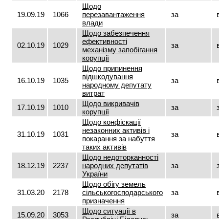
Щодо
19.09.19
1066
перезавантаження
за
влади
Щодо забезпечення
ефективності
02.10.19
1029
за
механізму запобігання
корупції
Щодо припинення
відшкодування
16.10.19
1035
за
народному депутату
витрат
Щодо викривачів
17.10.19
1010
за
корупції
Щодо конфіскації
незаконних активів і
31.10.19
1031
за
покарання за набуття
таких активів
Щодо недоторканності
18.12.19
2237
народних депутатів
за
України
Щодо обігу земель
31.03.20
2178
сільськогосподарського
за
призначення
Щодо ситуації в
15.09.20
3053
за