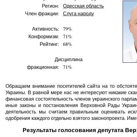
Регион:
Одесская область
Член фракции:
Слуга народу
Активность:
79%
Конформизм:
71%
Рейтинг:
68%
Дисциплина
фракционная:
71%
Обращаем внимание посетителей сайта на то обстояте
Украины. В равной мере нас не интересуют никакие ска
финансовая состоятельность членов украинского парлам
иные законы и постановления Верховной Рады Украин
деятельность мы считаем правильным оценивать искл
одобрения каждого отдельно взятого законопроекта. Имен
Результаты голосования депутата Ве