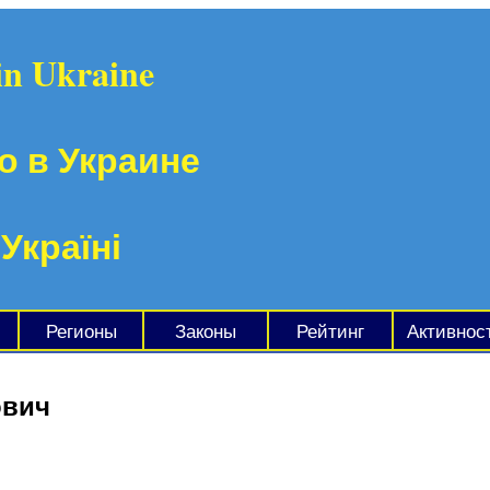
in Ukraine
о в Украине
 Україні
Регионы
Законы
Рейтинг
Активнос
ович