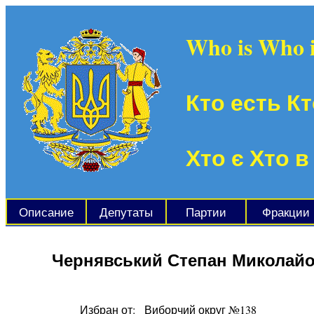
Who is Who 
Кто есть Кт
Хто є Хто в
Описание
Депутаты
Партии
Фракции
Чернявський Степан Миколай
Избран от:
Виборчий округ №138