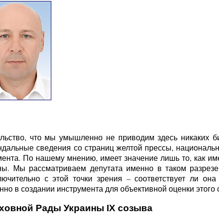
льство, что мы умышленно не приводим здесь никаких б
ндальные сведения со страниц желтой прессы, национальн
ента. По нашему мнению, имеет значение лишь то, как име
ы. Мы рассматриваем депутата именно в таком разрезе 
ючительно с этой точки зрения – соответствует ли она
но в создании инструмента для объективной оценки этого с
рховной Рады Украины IX созыва