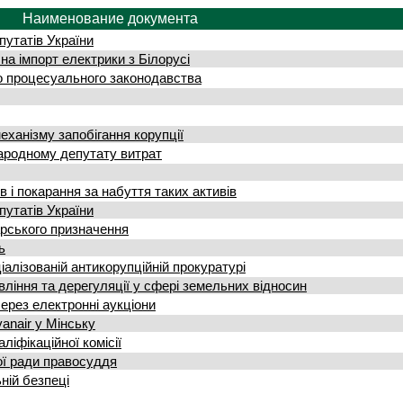
Наименование документа
утатів України
а імпорт електрики з Білорусі
о процесуального законодавства
ханізму запобігання корупції
ародному депутату витрат
в і покарання за набуття таких активів
утатів України
арського призначення
ь
іалізованій антикорупційній прокуратурі
іння та дерегуляції у сфері земельних відносин
ерез електронні аукціони
аnair у Мінську
іфікаційної комісії
ї ради правосуддя
ній безпеці