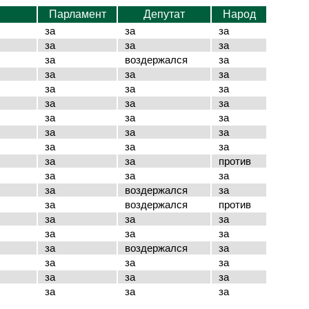
Парламент
Депутат
Народ
за
за
за
за
за
за
за
воздержался
за
за
за
за
за
за
за
за
за
за
за
за
за
за
за
за
за
за
за
за
за
против
за
за
за
за
воздержался
за
за
воздержался
против
за
за
за
за
за
за
за
воздержался
за
за
за
за
за
за
за
за
за
за