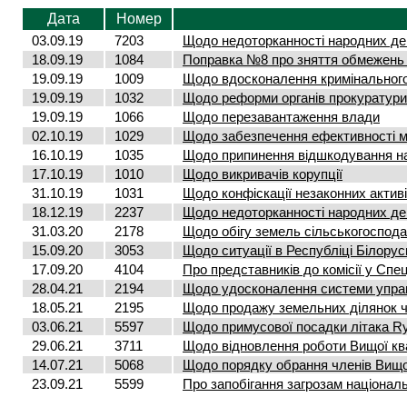
Дата
Номер
03.09.19
7203
Щодо недоторканності народних деп
18.09.19
1084
Поправка №8 про зняття обмежень н
19.09.19
1009
Щодо вдосконалення кримінальног
19.09.19
1032
Щодо реформи органів прокуратури
19.09.19
1066
Щодо перезавантаження влади
02.10.19
1029
Щодо забезпечення ефективності ме
16.10.19
1035
Щодо припинення відшкодування н
17.10.19
1010
Щодо викривачів корупції
31.10.19
1031
Щодо конфіскації незаконних активі
18.12.19
2237
Щодо недоторканності народних деп
31.03.20
2178
Щодо обігу земель сільськогоспод
15.09.20
3053
Щодо ситуації в Республіці Білорус
17.09.20
4104
Про представників до комісії у Спец
28.04.21
2194
Щодо удосконалення системи управл
18.05.21
2195
Щодо продажу земельних ділянок ч
03.06.21
5597
Щодо примусової посадки літака Ry
29.06.21
3711
Щодо відновлення роботи Вищої квал
14.07.21
5068
Щодо порядку обрання членів Вищо
23.09.21
5599
Про запобігання загрозам національ