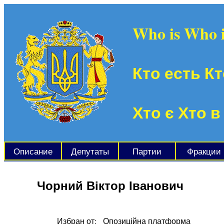
Who is Who 
Кто есть Кт
Хто є Хто в
Описание
Депутаты
Партии
Фракции
Чорний Віктор Іванович
Избран от:
Опозиційна платформа