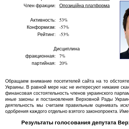
Член фракции:
Опозиційна платформа
Активность:
53%
Конформизм:
-57%
Рейтинг:
-53%
Дисциплина
фракционная:
7%
партийная:
20%
Обращаем внимание посетителей сайта на то обстояте
Украины. В равной мере нас не интересуют никакие ска
финансовая состоятельность членов украинского парлам
иные законы и постановления Верховной Рады Украин
деятельность мы считаем правильным оценивать искл
одобрения каждого отдельно взятого законопроекта. Имен
Результаты голосования депутата Ве