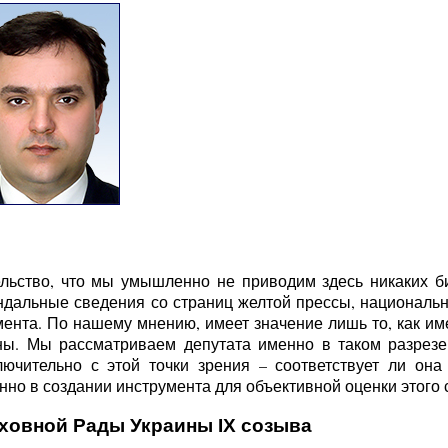
льство, что мы умышленно не приводим здесь никаких б
ндальные сведения со страниц желтой прессы, национальн
ента. По нашему мнению, имеет значение лишь то, как име
ы. Мы рассматриваем депутата именно в таком разрезе 
ючительно с этой точки зрения – соответствует ли она
но в создании инструмента для объективной оценки этого с
рховной Рады Украины IX созыва