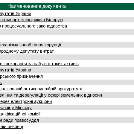
Наименование документа
утатів України
а імпорт електрики з Білорусі
о процесуального законодавства
ханізму запобігання корупції
ародному депутату витрат
в і покарання за набуття таких активів
утатів України
арського призначення
ь
іалізованій антикорупційній прокуратурі
іння та дерегуляції у сфері земельних відносин
ерез електронні аукціони
аnair у Мінську
іфікаційної комісії
ї ради правосуддя
ній безпеці