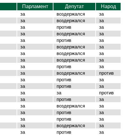
Парламент
Депутат
Народ
за
воздержался
за
за
воздержался
за
за
против
за
за
воздержался
за
за
против
за
за
воздержался
за
за
воздержался
за
за
воздержался
за
за
против
за
за
воздержался
против
за
против
за
за
против
за
за
за
против
за
против
за
за
воздержался
за
за
против
за
за
против
за
за
воздержался
за
за
против
за