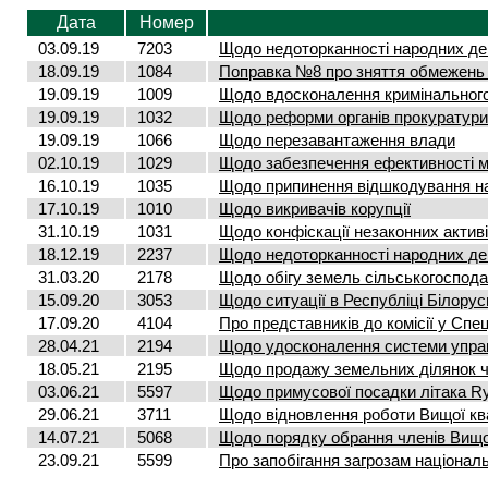
Дата
Номер
03.09.19
7203
Щодо недоторканності народних деп
18.09.19
1084
Поправка №8 про зняття обмежень н
19.09.19
1009
Щодо вдосконалення кримінальног
19.09.19
1032
Щодо реформи органів прокуратури
19.09.19
1066
Щодо перезавантаження влади
02.10.19
1029
Щодо забезпечення ефективності ме
16.10.19
1035
Щодо припинення відшкодування н
17.10.19
1010
Щодо викривачів корупції
31.10.19
1031
Щодо конфіскації незаконних активі
18.12.19
2237
Щодо недоторканності народних деп
31.03.20
2178
Щодо обігу земель сільськогоспод
15.09.20
3053
Щодо ситуації в Республіці Білорус
17.09.20
4104
Про представників до комісії у Спец
28.04.21
2194
Щодо удосконалення системи управл
18.05.21
2195
Щодо продажу земельних ділянок ч
03.06.21
5597
Щодо примусової посадки літака Ry
29.06.21
3711
Щодо відновлення роботи Вищої квал
14.07.21
5068
Щодо порядку обрання членів Вищо
23.09.21
5599
Про запобігання загрозам національ