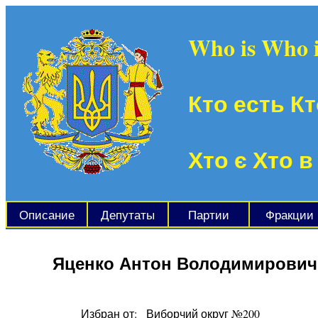
Who is Who 
Кто есть Кт
Хто є Хто в
Описание
Депутаты
Партии
Фракции
Яценко Антон Володимирович
Избран от:
Виборчий округ №200