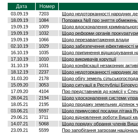
Дата
Номер
03.09.19
7203
Щодо недоторканності народних деп
18.09.19
1084
Поправка №8 про зняття обмежень н
19.09.19
1009
Щодо вдосконалення кримінальног
19.09.19
1032
Щодо реформи органів прокуратури
19.09.19
1066
Щодо перезавантаження влади
02.10.19
1029
Щодо забезпечення ефективності ме
16.10.19
1035
Щодо припинення відшкодування н
17.10.19
1010
Щодо викривачів корупції
31.10.19
1031
Щодо конфіскації незаконних активі
18.12.19
2237
Щодо недоторканності народних деп
31.03.20
2178
Щодо обігу земель сільськогоспод
15.09.20
3053
Щодо ситуації в Республіці Білорус
17.09.20
4104
Про представників до комісії у Спец
28.04.21
2194
Щодо удосконалення системи управл
18.05.21
2195
Щодо продажу земельних ділянок ч
03.06.21
5597
Щодо примусової посадки літака Ry
29.06.21
3711
Щодо відновлення роботи Вищої квал
14.07.21
5068
Щодо порядку обрання членів Вищо
23.09.21
5599
Про запобігання загрозам національ