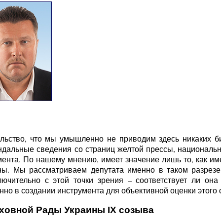
льство, что мы умышленно не приводим здесь никаких б
ндальные сведения со страниц желтой прессы, национальн
ента. По нашему мнению, имеет значение лишь то, как име
ы. Мы рассматриваем депутата именно в таком разрезе 
ючительно с этой точки зрения – соответствует ли она
но в создании инструмента для объективной оценки этого с
рховной Рады Украины IX созыва