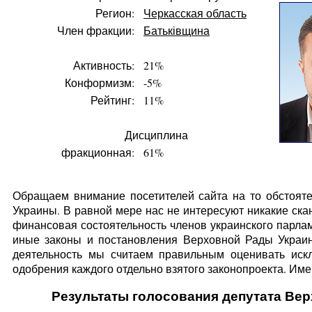
Регион:
Черкасская область
Член фракции:
Батьківщина
Активность:
21%
Конформизм:
-5%
Рейтинг:
11%
Дисциплина
фракционная:
61%
Обращаем внимание посетителей сайта на то обстояте
Украины. В равной мере нас не интересуют никакие ска
финансовая состоятельность членов украинского парлам
иные законы и постановления Верховной Рады Украин
деятельность мы считаем правильным оценивать искл
одобрения каждого отдельно взятого законопроекта. Имен
Результаты голосования депутата Ве