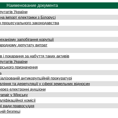
Наименование документа
утатів України
а імпорт електрики з Білорусі
о процесуального законодавства
ханізму запобігання корупції
ародному депутату витрат
в і покарання за набуття таких активів
утатів України
арського призначення
ь
іалізованій антикорупційній прокуратурі
іння та дерегуляції у сфері земельних відносин
ерез електронні аукціони
аnair у Мінську
іфікаційної комісії
ї ради правосуддя
ній безпеці