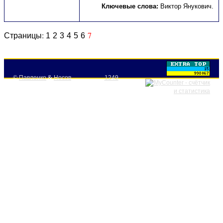
Ключевые слова:
Виктор Янукович
.
Страницы:
7
1
2
3
4
5
6
©
Павленко
&
Носов
1249