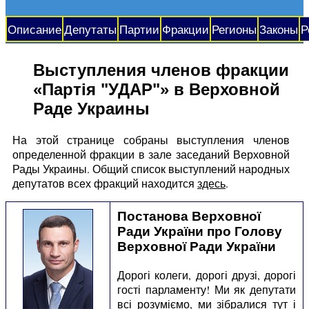
Описание
Депутаты
Партии
Фракции
Регионы
Законы
Р
Выступления членов фракции
«Партія "УДАР"» в Верховной
Раде Украины
На этой странице собраны выступления членов
определенной фракции в зале заседаний Верховной
Рады Украины. Общий список выступлений народных
депутатов всех фракций находится
здесь
.
Постанова Верховної
Ради України про Голову
Верховної Ради України
Дорогі колеги, дорогі друзі, дорогі
гості парламенту! Ми як депутати
всі розуміємо, ми зібралися тут і