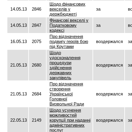
Щодо фінансових
14.05.13
2846
векселів у
за
в
держбюджеті
Фінансові векселі у
14.05.13
2847
Податковому
за
в
кодексі
Про відзначення
16.05.13
2075
подвигу героїв бою
воздержался
з
під Крутами
Щодо
удосконалення
процедури
21.05.13
2680
воздержался
з
здійснення
державних
закупівель
Про відзначення
створення
21.05.13
2684
Української
воздержался
з
Головної
Визвольної Ради
Щодо усунення
можливостей
22.05.13
2149
корупції при наданні
воздержался
з
адміністративних
послуг