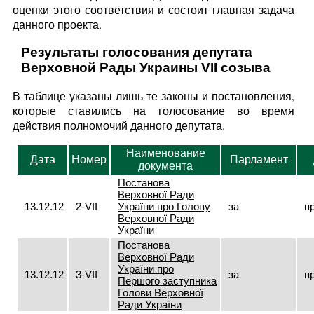
оценки этого соответствия и состоит главная задача
данного проекта.
Результаты голосования депутата
Верховной Рады Украины VII созыва
В таблице указаны лишь те законы и постановления,
которые ставились на голосование во время
действия полномочий данного депутата.
Наименование
Дата
Номер
Парламент
документа
Постанова
Верховної Ради
13.12.12
2-VII
України про Голову
за
п
Верховної Ради
України
Постанова
Верховної Ради
України про
13.12.12
3-VII
за
п
Першого заступника
Голови Верховної
Ради України