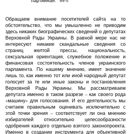
партийная:
64%
Обращаем внимание посетителей сайта на то
обстоятельство, что мы умышленно не приводим
здесь никаких биографических сведений о депутатах
Верховной Рады Украины. В равной мере нас не
интересуют никакие скандальные сведения со
страниц желтой прессы, национальность,
сексуальная ориентация, служебное положение и
финансовая состоятельность членов украинского
парламента. По нашему мнению, имеет значение
лишь то, как именно тот или иной народный депутат
голосует за те или иные законы и постановления
Верховной Рады Украины. Мы рассматриваем
депутата именно в таком разрезе – как своего рода
«машину» для голосования. И его деятельность мы
считаем правильным оценивать исключительно с
этой точки зрения – соответствует ли она мнению
избирателей относительно целесообразности
одобрения каждого отдельно взятого законопроекта.
Именно в создании инструмента для объективной