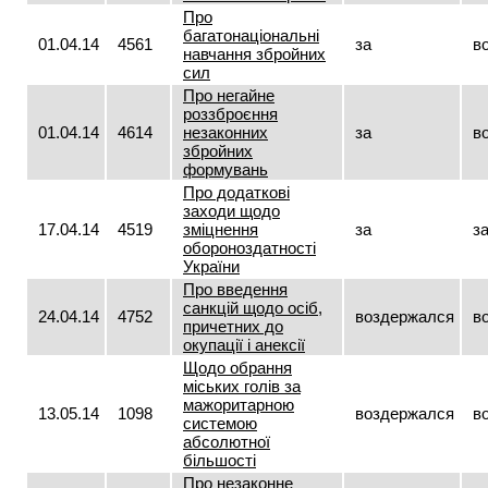
Про
багатонаціональні
01.04.14
4561
за
в
навчання збройних
сил
Про негайне
роззброєння
01.04.14
4614
незаконних
за
в
збройних
формувань
Про додаткові
заходи щодо
17.04.14
4519
зміцнення
за
з
обороноздатності
України
Про введення
санкцій щодо осіб,
24.04.14
4752
воздержался
в
причетних до
окупації і анексії
Щодо обрання
міських голів за
мажоритарною
13.05.14
1098
воздержался
в
системою
абсолютної
більшості
Про незаконне