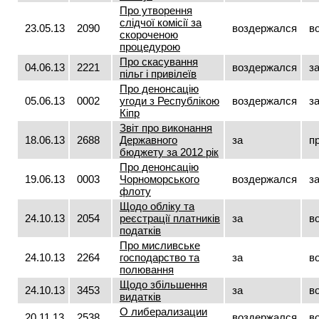
Про утворення
слідчої комісії за
23.05.13
2090
воздержался
в
скороченою
процедурою
Про скасування
04.06.13
2221
воздержался
з
пільг і привілеїв
Про денонсацію
05.06.13
0002
угоди з Республікою
воздержался
з
Кіпр
Звіт про виконання
18.06.13
2688
Державного
за
п
бюджету за 2012 рік
Про денонсацію
19.06.13
0003
Чорноморського
воздержался
з
флоту
Щодо обліку та
24.10.13
2054
реєстрації платників
за
в
податків
Про мисливське
24.10.13
2264
господарство та
за
в
полювання
Щодо збільшення
24.10.13
3453
за
в
видатків
О либерализации
20.11.13
2538
воздержался
в