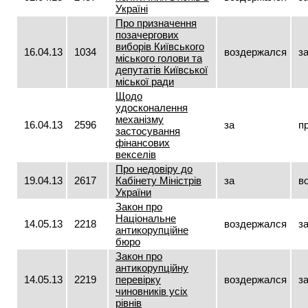
Україні
Про призначення
позачергових
виборів Київського
16.04.13
1034
воздержался
з
міського голови та
депутатів Київської
міської ради
Щодо
удосконалення
механізму
16.04.13
2596
за
п
застосування
фінансових
векселів
Про недовіру до
19.04.13
2617
Кабінету Міністрів
за
в
України
Закон про
Національне
14.05.13
2218
воздержался
з
антикорупційне
бюро
Закон про
антикорупційну
14.05.13
2219
перевірку
воздержался
з
чиновників усіх
рівнів