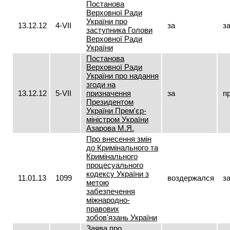
Постанова
Верховної Ради
України про
13.12.12
4-VII
за
з
заступника Голови
Верховної Ради
України
Постанова
Верховної Ради
України про надання
згоди на
13.12.12
5-VII
призначення
за
п
Президентом
України Прем'єр-
міністром України
Азарова М.Я.
Про внесення змін
до Кримінального та
Кримінального
процесуального
кодексу України з
11.01.13
1099
воздержался
з
метою
забезпечення
міжнародно-
правових
зобов'язань України
Заява про