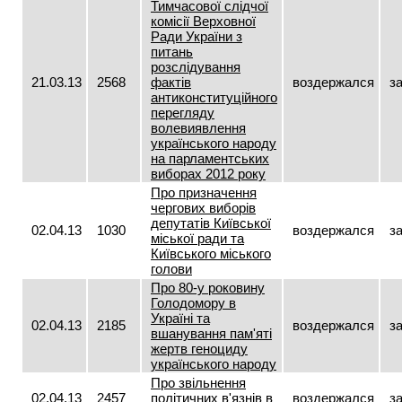
Тимчасової слідчої
комісії Верховної
Ради України з
питань
розслідування
21.03.13
2568
фактів
воздержался
з
антиконституційного
перегляду
волевиявлення
українського народу
на парламентських
виборах 2012 року
Про призначення
чергових виборів
депутатів Київської
02.04.13
1030
воздержался
з
міської ради та
Київського міського
голови
Про 80-у роковину
Голодомору в
Україні та
02.04.13
2185
воздержался
з
вшанування пам'яті
жертв геноциду
українського народу
Про звільнення
02.04.13
2457
політичних в'язнів в
воздержался
з