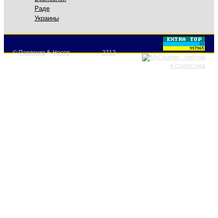
Раде
Украины
©
Павленко
&
Носов
2712