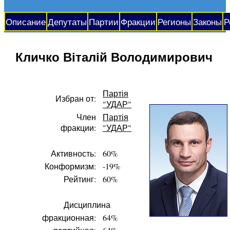
Описание
Депутаты
Партии
Фракции
Регионы
Законы
Р
Кличко Віталій Володимирович
Партія
Избран от:
"УДАР"
Член
Партія
фракции:
"УДАР"
Активность:
60%
Конформизм:
-19%
Рейтинг:
60%
Дисциплина
фракционная:
64%