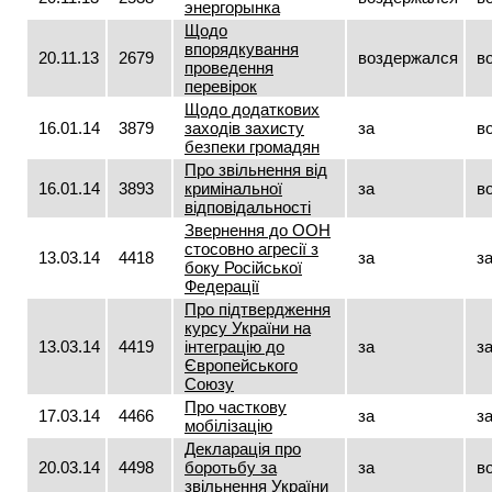
энергорынка
Щодо
впорядкування
20.11.13
2679
воздержался
в
проведення
перевірок
Щодо додаткових
16.01.14
3879
заходів захисту
за
в
безпеки громадян
Про звільнення від
16.01.14
3893
кримінальної
за
в
відповідальності
Звернення до ООН
стосовно агресії з
13.03.14
4418
за
з
боку Російської
Федерації
Про підтвердження
курсу України на
13.03.14
4419
інтеграцію до
за
з
Європейського
Союзу
Про часткову
17.03.14
4466
за
з
мобілізацію
Декларація про
20.03.14
4498
боротьбу за
за
в
звільнення України