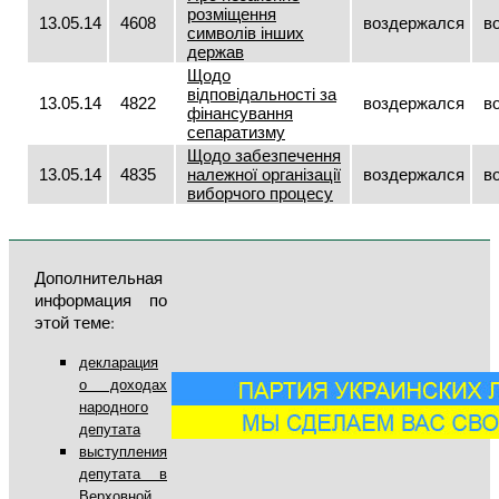
розміщення
13.05.14
4608
воздержался
в
символів інших
держав
Щодо
відповідальності за
13.05.14
4822
воздержался
в
фінансування
сепаратизму
Щодо забезпечення
13.05.14
4835
належної організації
воздержался
в
виборчого процесу
Дополнительная
информация по
этой теме:
декларация
о доходах
народного
депутата
выступления
депутата в
Верховной