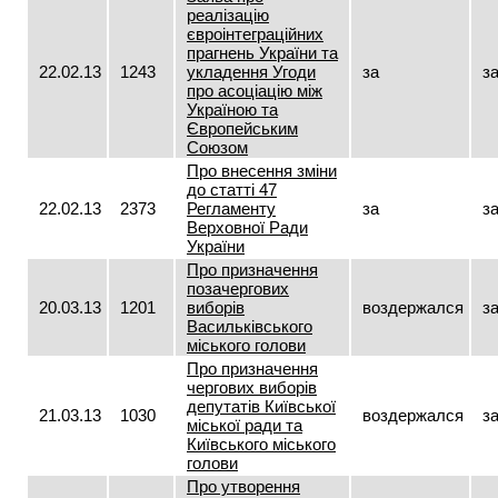
реалізацію
євроінтеграційних
прагнень України та
22.02.13
1243
укладення Угоди
за
з
про асоціацію між
Україною та
Європейським
Союзом
Про внесення зміни
до статті 47
22.02.13
2373
Регламенту
за
з
Верховної Ради
України
Про призначення
позачергових
20.03.13
1201
виборів
воздержался
з
Васильківського
міського голови
Про призначення
чергових виборів
депутатів Київської
21.03.13
1030
воздержался
з
міської ради та
Київського міського
голови
Про утворення