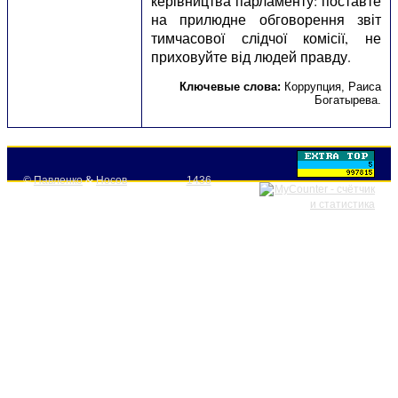
керівництва парламенту: поставте
на прилюдне обговорення звіт
тимчасової слідчої комісії, не
приховуйте від людей правду.
Ключевые слова:
Коррупция
,
Раиса
Богатырева
.
©
Павленко
&
Носов
1436