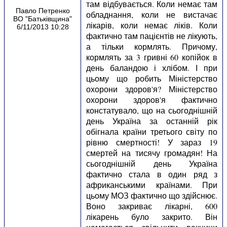
там відбувається. Коли немає там
Павло Петренко
обладнання, коли не вистачає
ВО "Батьківщина"
лікарів, коли немає ліків. Коли
6/11/2013 10:28
фактично там пацієнтів не лікують,
а тільки кормлять. Причому,
кормлять за 3 гривні 60 копійок в
день баландою і хлібом. І при
цьому що робить Міністерство
охорони здоров'я? Міністерство
охорони здоров'я фактично
констатувало, що на сьогоднішній
день Україна за останній рік
обігнала країни третього світу по
рівню смертності! У зараз 19
смертей на тисячу громадян! На
сьогоднішній день Україна
фактично стала в один ряд з
африканськими країнами. При
цьому МОЗ фактично що здійснює.
Воно закриває лікарні, 600
лікарень було закрито. Він