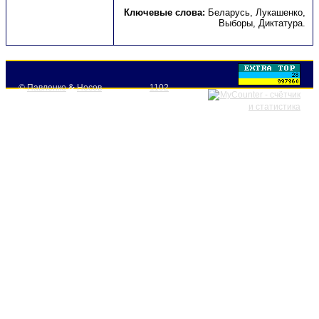
Ключевые слова:
Беларусь
,
Лукашенко
,
Выборы
,
Диктатура
.
©
Павленко
&
Носов
1102