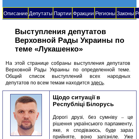
Описание
Депутаты
Партии
Фракции
Регионы
Законы
Р
Выступления депутатов
Верховной Рады Украины по
теме «Лукашенко»
На этой странице собраны выступления депутатов
Верховной Рады Украины по определенной теме.
Общий список выступлений всех народных
депутатов по всем темам находится
здесь
.
Щодо ситуації в
Республіці Білорусь
Дорогі друзі, без сумніву – це
рішення українського парламенту,
яке, я сподіваюсь, буде зараз
прийняте, воно запізніле. Уже