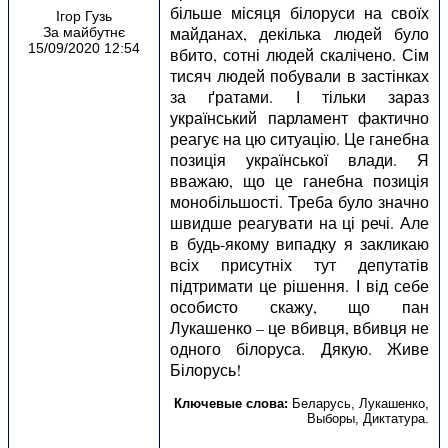
більше місяця білоруси на своїх
Ігор Гузь
майданах, декілька людей було
За майбутнє
15/09/2020 12:54
вбито, сотні людей скалічено. Сім
тисяч людей побували в застінках
за ґратами. І тільки зараз
український парламент фактично
реагує на цю ситуацію. Це ганебна
позиція української влади. Я
вважаю, що це ганебна позиція
монобільшості. Треба було значно
швидше реагувати на ці речі. Але
в будь-якому випадку я закликаю
всіх присутніх тут депутатів
підтримати це рішення. І від себе
особисто скажу, що пан
Лукашенко – це вбивця, вбивця не
одного білоруса. Дякую. Живе
Білорусь!
Ключевые слова:
Беларусь
,
Лукашенко
,
Выборы
,
Диктатура
.