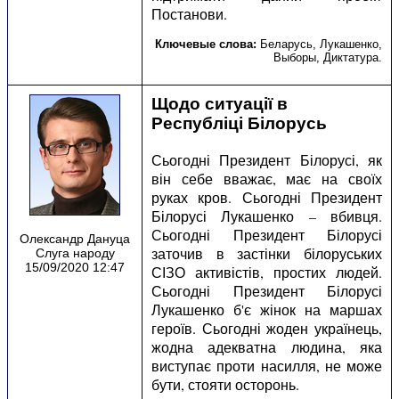
Постанови.
Ключевые слова:
Беларусь
,
Лукашенко
,
Выборы
,
Диктатура
.
Щодо ситуації в
Республіці Білорусь
Сьогодні Президент Білорусі, як
він себе вважає, має на своїх
руках кров. Сьогодні Президент
Білорусі Лукашенко – вбивця.
Сьогодні Президент Білорусі
Олександр Дануца
заточив в застінки білоруських
Слуга народу
15/09/2020 12:47
СІЗО активістів, простих людей.
Сьогодні Президент Білорусі
Лукашенко б'є жінок на маршах
героїв. Сьогодні жоден українець,
жодна адекватна людина, яка
виступає проти насилля, не може
бути, стояти осторонь.