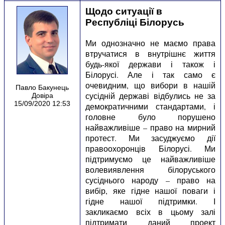
Щодо ситуації в
Республіці Білорусь
Ми однозначно не маємо права
втручатися в внутрішнє життя
будь-якої держави і також і
Білорусі. Але і так само є
очевидним, що вибори в нашій
Павло Бакунець
сусідній державі відбулись не за
Довіра
15/09/2020 12:53
демократичними стандартами, і
головне було порушено
найважливіше – право на мирний
протест. Ми засуджуємо дії
правоохоронців Білорусі. Ми
підтримуємо це найважливіше
волевиявлення білоруського
сусіднього народу – право на
вибір, яке гідне нашої поваги і
гідне нашої підтримки. І
закликаємо всіх в цьому залі
підтримати даний проект