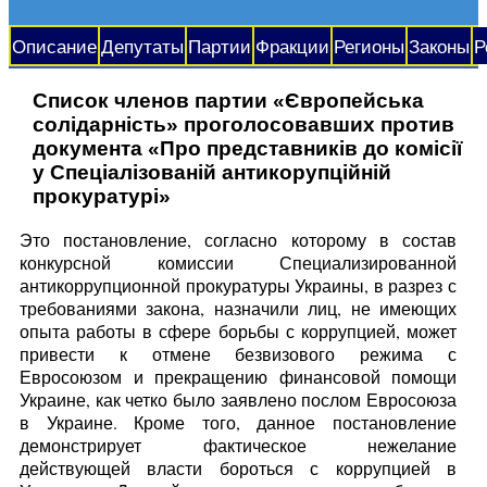
Описание
Депутаты
Партии
Фракции
Регионы
Законы
Р
Список членов партии «Європейська
солідарність» проголосовавших против
документа «Про представників до комісії
у Спеціалізованій антикорупційній
прокуратурі»
Это постановление, согласно которому в состав
конкурсной комиссии Специализированной
антикоррупционной прокуратуры Украины, в разрез с
требованиями закона, назначили лиц, не имеющих
опыта работы в сфере борьбы с коррупцией, может
привести к отмене безвизового режима с
Евросоюзом и прекращению финансовой помощи
Украине, как четко было заявлено послом Евросоюза
в Украине. Кроме того, данное постановление
демонстрирует фактическое нежелание
действующей власти бороться с коррупцией в