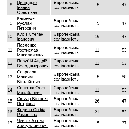
Цинцадзе
Європейська
8
5
47
Іванна
солідарність
Орестівна
Князевич
Європейська
9
Руслан
5
47
солідарність
Петрович
Кубів Степан
Європейська
10
16
47
Іванович
солідарність
Павленко
Європейська
11
Ростислав
11
53
солідарність
Миколайович
Парубій Андрій
Європейська
12
11
53
Володимирович
солідарність
Саврасов
Європейська
13
Максим
5
58
солідарність
Віталійович
Синютка Олег
Європейська
14
11
53
Михайлович
солідарність
Сюмар Вікторія
Європейська
15
26
47
Петрівна
солідарність
Федина Софія
Європейська
16
21
53
Романівна
солідарність
Чийгоз Ахтем
Європейська
17
5
37
Зейтуллайович
солідарність