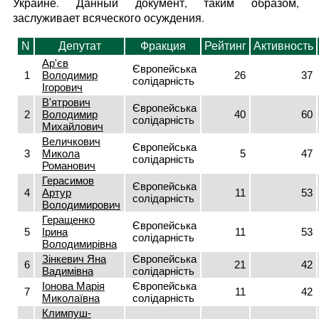
Украине. Данный документ, таким образом,
заслуживает всяческого осуждения.
N
Депутат
Фракция
Рейтинг
Активность
Ар'єв
Європейська
1
Володимир
26
37
солідарність
Ігорович
В'ятрович
Європейська
2
Володимир
40
60
солідарність
Михайлович
Величкович
Європейська
3
Микола
5
47
солідарність
Романович
Герасимов
Європейська
4
Артур
11
53
солідарність
Володимирович
Геращенко
Європейська
5
Ірина
11
53
солідарність
Володимирівна
Зінкевич Яна
Європейська
6
21
42
Вадимівна
солідарність
Іонова Марія
Європейська
7
11
42
Миколаївна
солідарність
Климпуш-