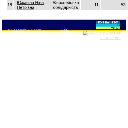
Южаніна Ніна
Європейська
18
11
53
Петрівна
солідарність
©
Павленко
&
Носов
539