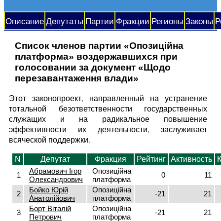
Описание
Депутаты
Партии
Фракции
Регионы
Законы
Р
Список членов партии «Опозиційна
платформа» воздержавшихся при
голосовании за документ «Щодо
перезавантаження влади»
Этот законопроект, направленный на устранение
тотальной безответственности государственных
служащих и на радикальное повышение
эффективности их деятельности, заслуживает
всяческой поддержки.
N
Депутат
Фракция
Рейтинг
Активность
Абрамович Ігор
Опозиційна
1
0
11
Олександрович
платформа
Бойко Юрій
Опозиційна
2
-21
21
Анатолійович
платформа
Борт Віталій
Опозиційна
3
-21
21
Петрович
платформа