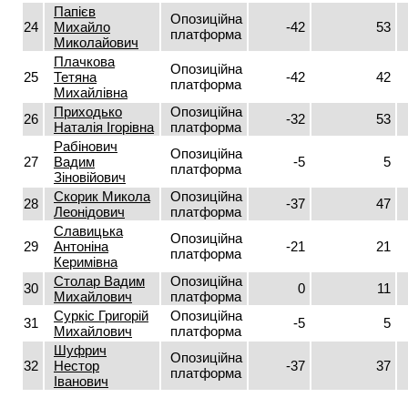
Папієв
Опозиційна
24
Михайло
-42
53
платформа
Миколайович
Плачкова
Опозиційна
25
Тетяна
-42
42
платформа
Михайлівна
Приходько
Опозиційна
26
-32
53
Наталія Ігорівна
платформа
Рабінович
Опозиційна
27
Вадим
-5
5
платформа
Зіновійович
Скорик Микола
Опозиційна
28
-37
47
Леонідович
платформа
Славицька
Опозиційна
29
Антоніна
-21
21
платформа
Керимівна
Столар Вадим
Опозиційна
30
0
11
Михайлович
платформа
Суркіс Григорій
Опозиційна
31
-5
5
Михайлович
платформа
Шуфрич
Опозиційна
32
Нестор
-37
37
платформа
Іванович