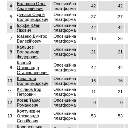
Волошин Олег
Опозиційна
4
-42
42
Анатолійович
платформа
Дунаєв Сергій
Опозиційна
5
-37
37
Володимирович
платформа
Іоффе Юлій
Опозиційна
6
-42
42
Якович
платформа
Ісаєнко Дмитро
Опозиційна
7
-16
26
Валерійович
платформа
Кальцев
Опозиційна
8
Володимир
-21
21
платформа
Федорович
Качний
Опозиційна
9
Олександр
-42
42
платформа
Сталіноленович
Кива Ілля
Опозиційна
10
-16
16
Володимирович
платформа
Кісільов Ігор
Опозиційна
11
-11
21
Петрович
платформа
Козак Тарас
Опозиційна
12
0
0
Романович
платформа
Колтунович
Опозиційна
13
Олександр
-53
53
платформа
Сергійович
Королевська