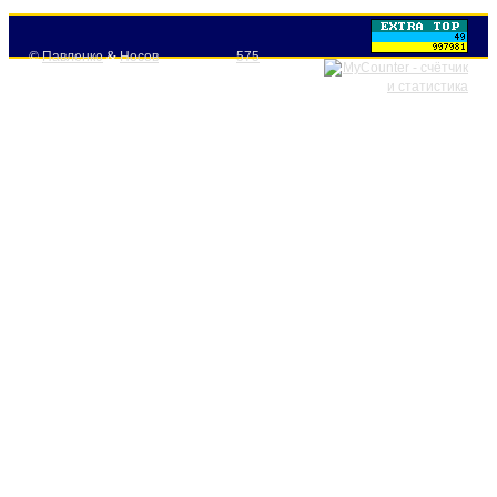
©
Павленко
&
Носов
575