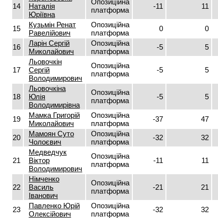
Опозиційна
14
Наталія
-11
11
платформа
Юріївна
Кузьмін Ренат
Опозиційна
15
0
0
Равелійович
платформа
Ларін Сергій
Опозиційна
16
-5
5
Миколайович
платформа
Льовочкін
Опозиційна
17
Сергій
-5
5
платформа
Володимирович
Льовочкіна
Опозиційна
18
Юлія
-5
5
платформа
Володимирівна
Мамка Григорій
Опозиційна
19
-37
47
Миколайович
платформа
Мамоян Суто
Опозиційна
20
-32
32
Чолоєвич
платформа
Медведчук
Опозиційна
21
Віктор
-11
11
платформа
Володимирович
Німченко
Опозиційна
22
Василь
-21
21
платформа
Іванович
Павленко Юрій
Опозиційна
23
-32
32
Олексійович
платформа