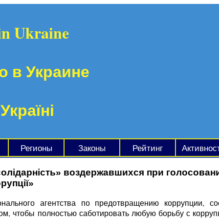
in Ukraine
о в Украине
 Україні
Регионы
Законы
Рейтинг
Активнос
солідарність» воздержавшихся при голосован
рупції»
ионального агентства по предотвращению коррупции, 
м, чтобы полностью саботировать любую борьбу с коррупц