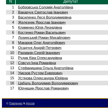
N
Депутат
1
Бобровська Соломія Анатоліївна
2
Вакарчук Святослав Іванович
3
Василенко Леся Володимирівна
4
Железняк Ярослав Іванович
5
Клименко Юлія Леонідівна
6
Костенко Роман Васильович
7
Лозинський Роман Михайлович
8
Макаров Олег Анатолійович
9
Осадчук Андрій Петрович
10
Рахманін Сергій Іванович
11
Рудик Кіра Олександрівна
12
Совсун Інна Романівна
13
Стефанишина Ольга Анатоліївна
14
Умєров Рустем Енверович
15
Устінова Олександра Юріївна
16
Цабаль Володимир Володимирович
17
Юрчишин Ярослав Романович
©
Павленко
&
Носов