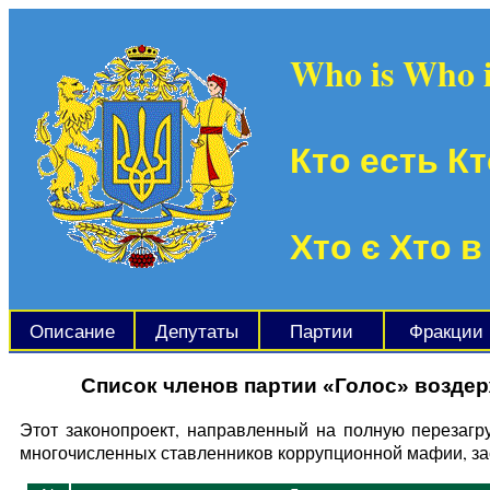
Who is Who 
Кто есть Кт
Хто є Хто в
Описание
Депутаты
Партии
Фракции
Список членов партии «Голос» возде
Этот законопроект, направленный на полную перезагр
многочисленных ставленников коррупционной мафии, за