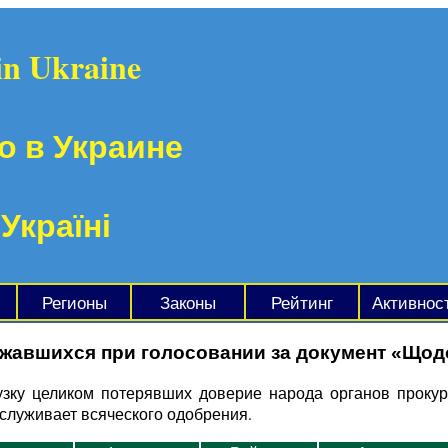
in Ukraine
о в Украине
 Україні
Регионы
Законы
Рейтинг
Активнос
ржавшихся при голосовании за документ «Щод
узку целиком потерявших доверие народа органов прокур
служивает всяческого одобрения.