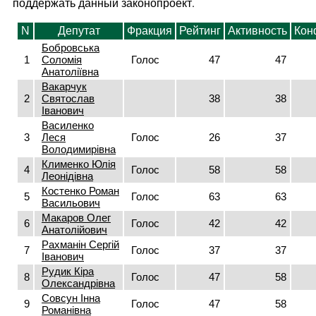
поддержать данный законопроект.
N
Депутат
Фракция
Рейтинг
Активность
Кон
Бобровська
1
Соломія
Голос
47
47
Анатоліївна
Вакарчук
2
Святослав
38
38
Іванович
Василенко
3
Леся
Голос
26
37
Володимирівна
Клименко Юлія
4
Голос
58
58
Леонідівна
Костенко Роман
5
Голос
63
63
Васильович
Макаров Олег
6
Голос
42
42
Анатолійович
Рахманін Сергій
7
Голос
37
37
Іванович
Рудик Кіра
8
Голос
47
58
Олександрівна
Совсун Інна
9
Голос
47
58
Романівна