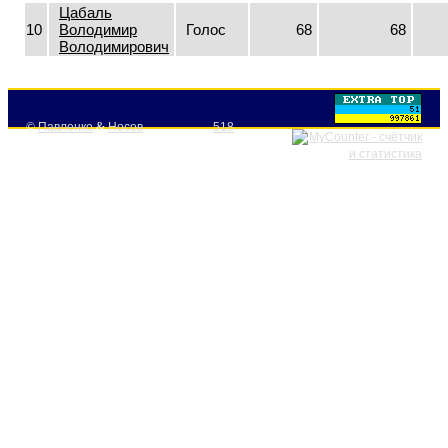
Цабаль
10
Володимир
Голос
68
68
Володимирович
©
Павленко
&
Носов
518