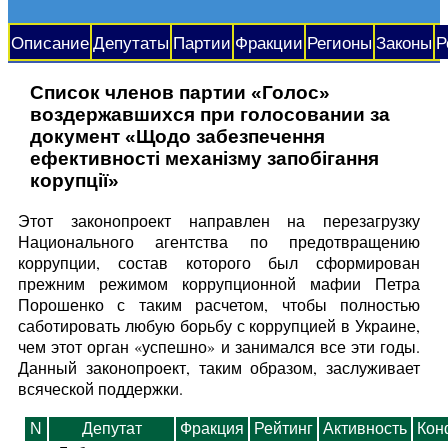
Описание
Депутаты
Партии
Фракции
Регионы
Законы
Р
Список членов партии «Голос»
воздержавшихся при голосовании за
документ «Щодо забезпечення
ефективності механізму запобігання
корупції»
Этот законопроект направлен на перезагрузку
Национального агентства по предотвращению
коррупции, состав которого был сформирован
прежним режимом коррупционной мафии Петра
Порошенко с таким расчетом, чтобы полностью
саботировать любую борьбу с коррупцией в Украине,
чем этот орган «успешно» и занимался все эти годы.
Данный законопроект, таким образом, заслуживает
всяческой поддержки.
N
Депутат
Фракция
Рейтинг
Активность
Кон