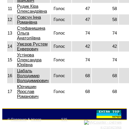
Іванович
Рудик Кіра
11
Голос
47
58
Олександрівна
Совсун Інна
12
Голос
47
58
Романівна
Стефанишина
13
Ольга
Голос
74
74
Анатоліївна
Умєров Рустем
14
Голос
42
42
Енверович
Устінова
15
Олександра
Голос
74
74
Юріївна
Цабаль
16
Володимир
Голос
68
68
Володимирович
Юрчишин
17
Ярослав
Голос
68
68
Романович
©
Павленко
&
Носов
535