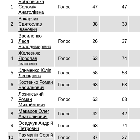
Бобровська
1
Соломія
Голос
47
47
Анатоліївна
Вакарчук
2
Святослав
38
38
Іванович
Василенко
3
Леся
Голос
26
37
Володимирівна
Железняк
4
Ярослав
Голос
63
74
Іванович
Клименко Юлія
5
Голос
58
58
Леонідівна
Костенко Роман
6
Голос
63
63
Васильович
Лозинський
7
Роман
Голос
63
63
Михайлович
Макаров Олег
8
Голос
42
42
Анатолійович
Осадчук Андрій
9
Голос
63
74
Петрович
Рахманін Сергій
10
Голос
37
37