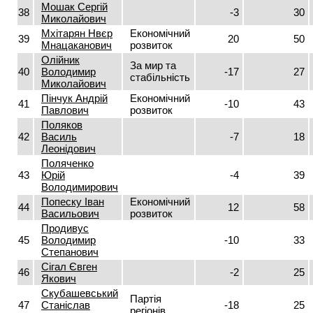
Мошак Сергій
38
-3
30
Миколайович
Мхітарян Нвєр
Економічний
39
20
50
Мнацаканович
розвиток
Олійник
За мир та
40
Володимир
-17
27
стабільність
Миколайович
Пінчук Андрій
Економічний
41
-10
43
Павлович
розвиток
Поляков
42
Василь
-7
18
Леонідович
Поляченко
43
Юрій
-4
39
Володимирович
Попеску Іван
Економічний
44
12
58
Васильович
розвиток
Продивус
45
Володимир
-10
33
Степанович
Сігал Євген
46
-2
25
Якович
Скубашевський
Партія
47
Станіслав
-18
25
регіонів