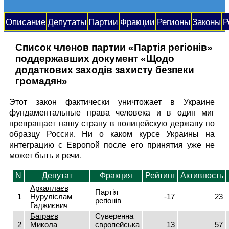
Описание
Депутаты
Партии
Фракции
Регионы
Законы
Р
Список членов партии «Партія регіонів»
поддержавших документ «Щодо
додаткових заходів захисту безпеки
громадян»
Этот закон фактически уничтожает в Украине
фундаментальные права человека и в один миг
превращает нашу страну в полицейскую державу по
образцу России. Ни о каком курсе Украины на
интеграцию с Европой после его принятия уже не
может быть и речи.
N
Депутат
Фракция
Рейтинг
Активность
Аркаллаєв
Партія
1
Нуруліслам
-17
23
регіонів
Гаджиєвич
Баграєв
Суверенна
2
Микола
європейська
13
57