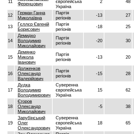
11
європейська
2
48
Ференцович
Україна
Герман Ганна
Партія
12
-13
27
Миколаївна
регіонів
Гєллєр Євгеній
Партія
13
-18
25
Борисович
регіонів
Демидко
Партія
14
Володимир
-20
30
регіонів
Миколайович
Демянко
Партія
15
Микола
-13
20
регіонів
Іванович
Долженков
Партія
16
Олександр
-15
28
регіонів
Валерійович
Дудка
Суверенна
17
Володимир
європейська
15
62
Володимирович
Україна
Єгоров
18
Олександр
-5
38
Миколайович
Зарубінський
Суверенна
19
Олег
європейська
18
65
Олександрович
Україна