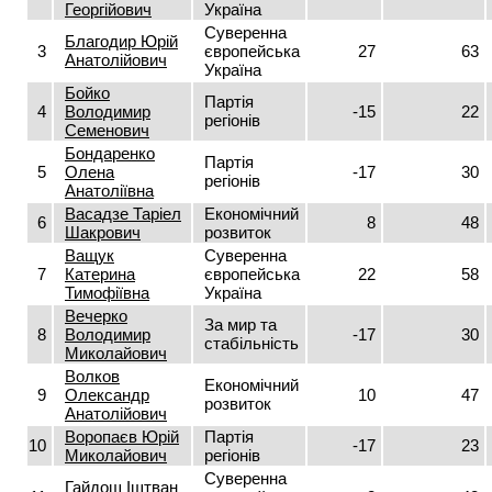
Георгійович
Україна
Суверенна
Благодир Юрій
3
європейська
27
63
Анатолійович
Україна
Бойко
Партія
4
Володимир
-15
22
регіонів
Семенович
Бондаренко
Партія
5
Олена
-17
30
регіонів
Анатоліївна
Васадзе Таріел
Економічний
6
8
48
Шакрович
розвиток
Ващук
Суверенна
7
Катерина
європейська
22
58
Тимофіївна
Україна
Вечерко
За мир та
8
Володимир
-17
30
стабільність
Миколайович
Волков
Економічний
9
Олександр
10
47
розвиток
Анатолійович
Воропаєв Юрій
Партія
10
-17
23
Миколайович
регіонів
Суверенна
Гайдош Іштван