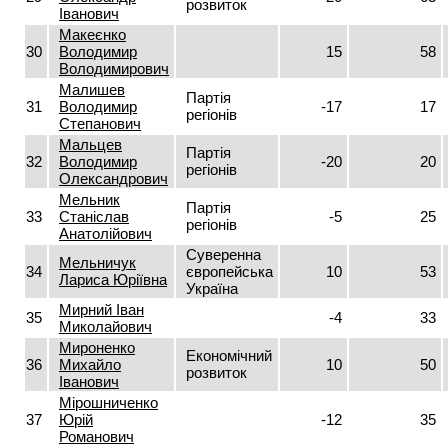
розвиток
Іванович
Макеєнко
30
Володимир
15
58
Володимирович
Малишев
Партія
31
Володимир
-17
17
регіонів
Степанович
Мальцев
Партія
32
Володимир
-20
20
регіонів
Олександрович
Мельник
Партія
33
Станіслав
-5
25
регіонів
Анатолійович
Суверенна
Мельничук
34
європейська
10
53
Лариса Юріївна
Україна
Мирний Іван
35
-4
33
Миколайович
Мироненко
Економічний
36
Михайло
10
50
розвиток
Іванович
Мірошниченко
37
Юрій
-12
35
Романович