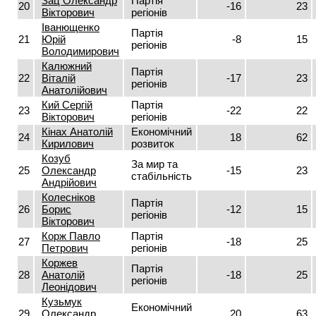
Зац Олександр
Партія
20
-16
23
Вікторович
регіонів
Іванющенко
Партія
21
Юрій
-8
15
регіонів
Володимирович
Калюжний
Партія
22
Віталій
-17
23
регіонів
Анатолійович
Кий Сергій
Партія
23
-22
22
Вікторович
регіонів
Кінах Анатолій
Економічний
24
18
62
Кирилович
розвиток
Козуб
За мир та
25
Олександр
-15
23
стабільність
Андрійович
Колесніков
Партія
26
Борис
-12
15
регіонів
Вікторович
Корж Павло
Партія
27
-18
25
Петрович
регіонів
Коржев
Партія
28
Анатолій
-18
25
регіонів
Леонідович
Кузьмук
Економічний
29
Олександр
20
63