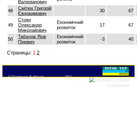
Валеріанович
Смітюх Григорій
48
30
67
Євдокимович
Стоян
Економічний
49
Олександр
17
67
розвиток
Миколайович
Табачнік Яків
Економічний
50
-3
40
Піневич
розвиток
Страницы:
1
2
©
Павленко
&
Носов
950