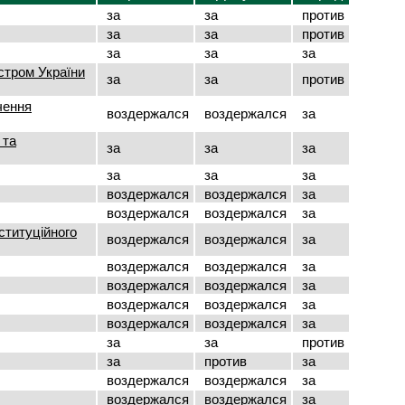
за
за
против
за
за
против
за
за
за
стром України
за
за
против
чення
воздержался
воздержался
за
 та
за
за
за
за
за
за
воздержался
воздержался
за
воздержался
воздержался
за
ституційного
воздержался
воздержался
за
воздержался
воздержался
за
воздержался
воздержался
за
воздержался
воздержался
за
воздержался
воздержался
за
за
за
против
за
против
за
воздержался
воздержался
за
воздержался
воздержался
за