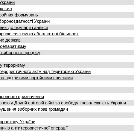
України
их сил
бройних формувань
бороноздатності України
х до окупації і анексії
тарною системою абсолютної більшості
ших держав
 сепаратизму
ї виборчого процесу
му тероризму
терористичного акту над територією України
за відкритими партійними списками
оронного призначення
ю у Другій світовій війні за свободу і незалежність України
рушення виборчих прав громадян
простору України
иків антитерористичної операції