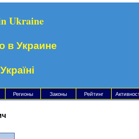
in Ukraine
о в Украине
 Україні
Регионы
Законы
Рейтинг
Активнос
ич