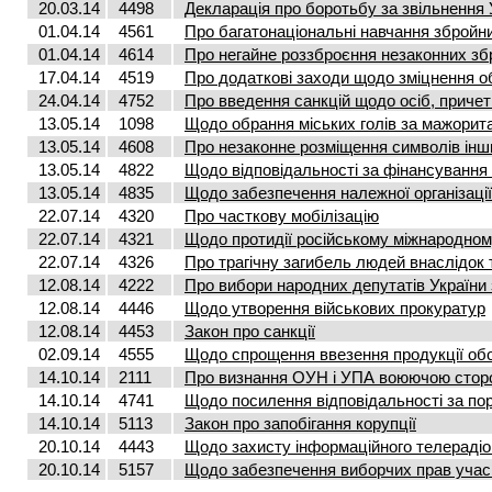
20.03.14
4498
Декларація про боротьбу за звільнення 
01.04.14
4561
Про багатонаціональні навчання збройн
01.04.14
4614
Про негайне роззброєння незаконних з
17.04.14
4519
Про додаткові заходи щодо зміцнення о
24.04.14
4752
Про введення санкцій щодо осіб, причетни
13.05.14
1098
Щодо обрання міських голів за мажори
13.05.14
4608
Про незаконне розміщення символів ін
13.05.14
4822
Щодо відповідальності за фінансування
13.05.14
4835
Щодо забезпечення належної організаці
22.07.14
4320
Про часткову мобілізацію
22.07.14
4321
Щодо протидії російському міжнародно
22.07.14
4326
Про трагічну загибель людей внаслідок 
12.08.14
4222
Про вибори народних депутатів України 
12.08.14
4446
Щодо утворення військових прокуратур
12.08.14
4453
Закон про санкції
02.09.14
4555
Щодо спрощення ввезення продукції об
14.10.14
2111
Про визнання ОУН і УПА воюючою стороно
14.10.14
4741
Щодо посилення відповідальності за по
14.10.14
5113
Закон про запобігання корупції
20.10.14
4443
Щодо захисту інформаційного телерадіо
20.10.14
5157
Щодо забезпечення виборчих прав учасн