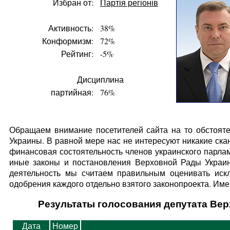
Избран от:
Партія регіонів
Активность:
38%
Конформизм:
72%
Рейтинг:
-5%
Дисциплина
партийная:
76%
Обращаем внимание посетителей сайта на то обстояте
Украины. В равной мере нас не интересуют никакие ска
финансовая состоятельность членов украинского парлам
иные законы и постановления Верховной Рады Украин
деятельность мы считаем правильным оценивать искл
одобрения каждого отдельно взятого законопроекта. Имен
Результаты голосования депутата Вер
Дата
Номер