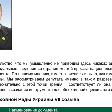
льство, что мы умышленно не приводим здесь никаких б
ндальные сведения со страниц желтой прессы, национальн
ента. По нашему мнению, имеет значение лишь то, как име
ы. Мы рассматриваем депутата именно в таком разрезе 
ючительно с этой точки зрения – соответствует ли она
но в создании инструмента для объективной оценки этого с
ховной Рады Украины VII созыва
Наименование документа