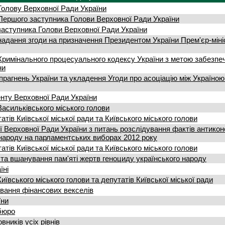
Голову Верховної Ради України
Першого заступника Голови Верховної Ради України
заступника Голови Верховної Ради України
надання згоди на призначення Президентом України Прем'єр-міні
 Кримінального процесуального кодексу України з метою забезпе
ни
прагнень України та укладення Угоди про асоціацію між Україною
енту Верховної Ради України
асильківського міського голови
тів Київської міської ради та Київського міського голови
ії Верховної Ради України з питань розслідування фактів антикон
народу на парламентських виборах 2012 року
тів Київської міської ради та Київського міського голови
 та вшанування пам'яті жертв геноциду українського народу
їні
ївського міського голови та депутатів Київської міської ради
вання фінансових векселів
їни
бюро
ників усіх рівнів