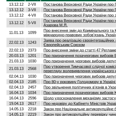
13.12.12
2-VII
Постанова Верховної Ради України про 
13.12.12
3-VII
Постанова Верховної Ради України про 
13.12.12
4-VII
Постанова Верховної Ради України про 
Постанова Верховної Ради України про 
13.12.12
5-VII
Азарова М.Я.
Про внесення змін до Кримінального та
11.01.13
1099
міжнародно-правових зобов'язань Украї
Заява про реалізацію євроінтеграційних 
22.02.13
1243
Європейським Союзом
22.02.13
2373
Про внесення зміни до статті 47 Реглам
20.03.13
1201
Про призначення позачергових виборів В
21.03.13
1030
Про призначення чергових виборів депута
Про утворення Тимчасової слідчої коміс
21.03.13
2568
перегляду волевиявлення українського 
02.04.13
1030
Про призначення чергових виборів депута
02.04.13
2185
Про 80-у роковину Голодомору в Україні
02.04.13
2457
Про звільнення політичних в'язнів в Укра
16.04.13
1034
Про призначення позачергових виборів Ки
16.04.13
2596
Щодо удосконалення механізму застосу
19.04.13
2617
Про недовіру до Кабінету Міністрів Укра
14.05.13
2218
Закон про Національне антикорупційне 
14.05.13
2219
Закон про антикорупційну перевірку чинов