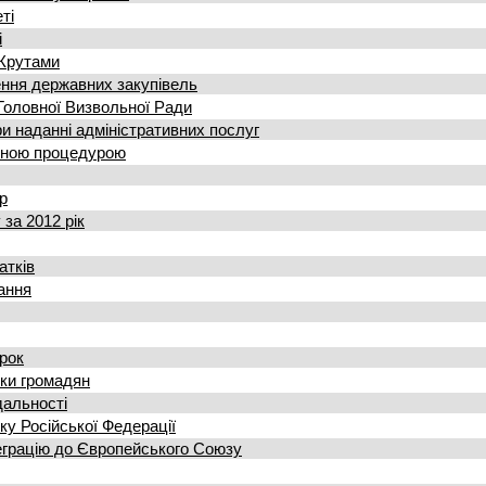
ті
і
 Крутами
ння державних закупівель
 Головної Визвольної Ради
и наданні адміністративних послуг
ченою процедурою
р
за 2012 рік
атків
ання
рок
ки громадян
дальності
ку Російської Федерації
теграцію до Європейського Союзу