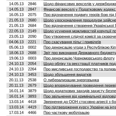
14.05.13
2846
Щодо фінансових векселів у держбюдже
14.05.13
2847
Фінансові векселі у Податковому кодекс
16.05.13
2075
Про відзначення подвигу героїв бою під
21.05.13
2680
Щодо удосконалення процедури здійсне
21.05.13
2684
Про відзначення створення Української
22.05.13
2149
Щодо усунення можливостей корупції пр
23.05.13
2090
Про утворення слідчої комісії за скоро
04.06.13
2221
Про скасування пільг і привілеїв
05.06.13
0002
Про денонсацію угоди з Республікою Кіп
18.06.13
2688
Звіт про виконання Державного бюджету 
19.06.13
0003
Про денонсацію Чорноморського флоту
24.10.13
2054
Щодо обліку та реєстрації платників под
24.10.13
2264
Про мисливське господарство та полюв
24.10.13
3453
Щодо збільшення видатків
20.11.13
2538
О либерализации энергорынка
20.11.13
2679
Щодо впорядкування проведення переві
16.01.14
3879
Щодо додаткових заходів захисту безпе
16.01.14
3893
Про звільнення від кримінальної відпові
13.03.14
4418
Звернення до ООН стосовно агресії з бо
13.03.14
4419
Про підтвердження курсу України на ін
17.03.14
4466
Про часткову мобілізацію