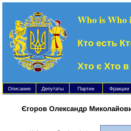
Who is Who 
Кто есть Кт
Хто є Хто в
Описание
Депутаты
Партии
Фракции
Єгоров Олександр Миколайов