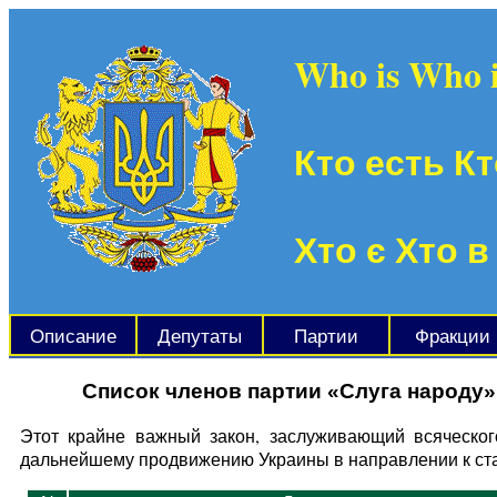
Who is Who 
Кто есть Кт
Хто є Хто в
Описание
Депутаты
Партии
Фракции
Список членов партии «Слуга народу»
Этот крайне важный закон, заслуживающий всяческого
дальнейшему продвижению Украины в направлении к стан