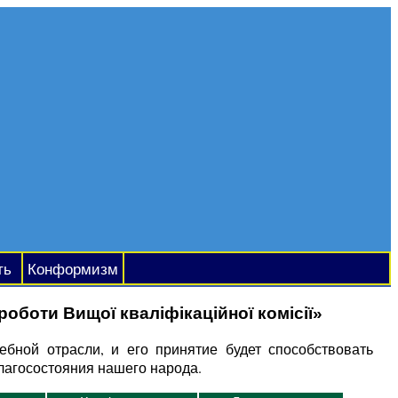
ть
Конформизм
боти Вищої кваліфікаційної комісії»
бной отрасли, и его принятие будет способствовать
лагосостояния нашего народа.