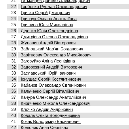
21
Гетманцев Данило Олександрович
22
Горбенко Руслан Олександрович
23
Гривко Сергій Дмитрович
24
Гринчук Оксана Анатоліївна
25
Гришина Юлія Миколаївна
26
Діденко Юлія Олександрівна
27
Дмитрієва Оксана Олександрівна
28
Жупанин Андрій Вікторович
29
Заблоцький Мар'ян Богданович
30
Завітневич Олександр Михайлович
31
Загоруйко Аліна Леонідівна
32
Задорожний Андрій Вікторович
33
Заславський Юрій Іванович
34
Іонушас Сергій Костянтинович
35
Кабанов Олександр Євгенійович
36
Кальченко Сергій Віталійович
37
Качура Олександр Анатолійович
38
Кириченко Микола Олександрович
39
Клочко Андрій Андрійович
40
Коваль Ольга Володимирівна
41
Козак Володимир Васильович
42
Колісник Анна Сергіївна