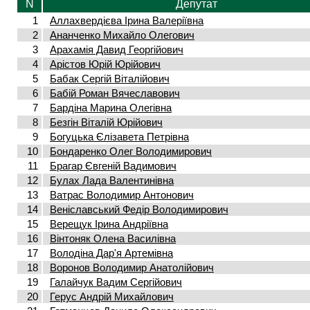
N
Депутат
1
Аллахвердієва Ірина Валеріївна
2
Ананченко Михайло Олегович
3
Арахамія Давид Георгійович
4
Арістов Юрій Юрійович
5
Бабак Сергій Віталійович
6
Бабій Роман Вячеславович
7
Бардіна Марина Олегівна
8
Безгін Віталій Юрійович
9
Богуцька Єлізавета Петрівна
10
Бондаренко Олег Володимирович
11
Брагар Євгеній Вадимович
12
Булах Лада Валентинівна
13
Ватрас Володимир Антонович
14
Веніславський Федір Володимирович
15
Верещук Ірина Андріївна
16
Вінтоняк Олена Василівна
17
Володіна Дар'я Артемівна
18
Воронов Володимир Анатолійович
19
Галайчук Вадим Сергійович
20
Герус Андрій Михайлович