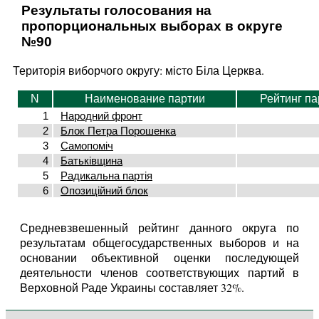
Результаты голосования на
пропорциональных выборах в округе
№90
Територія виборчого округу: місто Біла Церква.
N
Наименование партии
Рейтинг па
1
Народний фронт
2
Блок Петра Порошенка
3
Самопоміч
4
Батьківщина
5
Радикальна партія
6
Опозиційний блок
Средневзвешенный рейтинг данного округа по
результатам общегосударственных выборов и на
основании объективной оценки последующей
деятельности членов соответствующих партий в
Верховной Раде Украины составляет 32%.