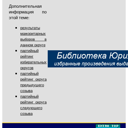
Дополнительная
информация по
этой теме:
результаты
мажоритарных
выборов в
данном округе
партийный
рейтинг
избирательных
округов
партийный
рейтинг округа
предыдущего
созыва
партийный
рейтинг округа
следующего
созыва