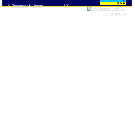
©
Павленко
&
Носов
691