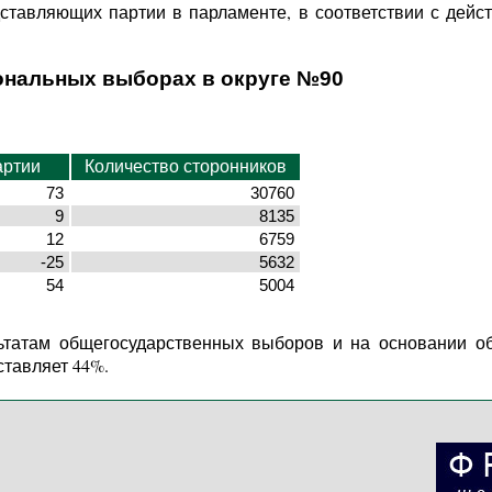
дставляющих партии в парламенте, в соответствии с дей
ональных выборах в округе №90
артии
Количество сторонников
73
30760
9
8135
12
6759
-25
5632
54
5004
ьтатам общегосударственных выборов и на основании о
ставляет 44%.