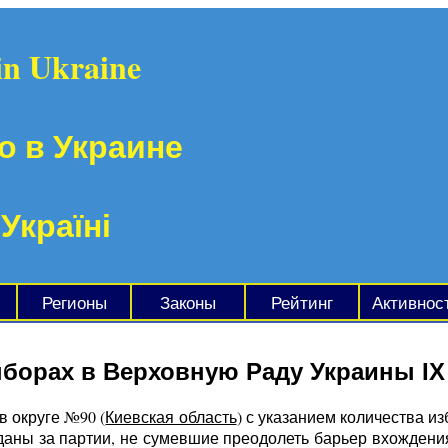
in Ukraine
о в Украине
 Україні
Регионы
Законы
Рейтинг
Активнос
ыборах в Верховную Раду Украины IX
в округе №90 (
Киевская область
) с указанием количества и
даны за партии, не сумевшие преодолеть барьер вхождени