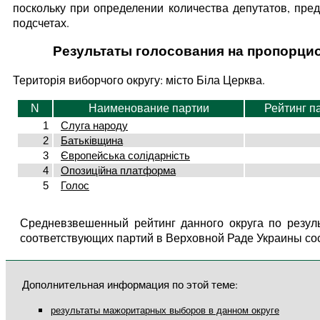
поскольку при определении количества депутатов, пре
подсчетах.
Результаты голосования на пропорци
Територія виборчого округу: місто Біла Церква.
N
Наименование партии
Рейтинг п
1
Слуга народу
2
Батьківщина
3
Європейська солідарність
4
Опозиційна платформа
5
Голос
Средневзвешенный рейтинг данного округа по резул
соответствующих партий в Верховной Раде Украины со
Дополнительная информация по этой теме:
результаты мажоритарных выборов в данном округе