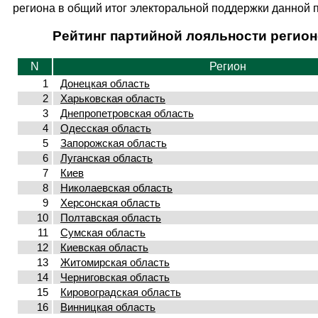
региона в общий итог электоральной поддержки данной 
Рейтинг партийной лояльности регио
N
Регион
1
Донецкая область
2
Харьковская область
3
Днепропетровская область
4
Одесская область
5
Запорожская область
6
Луганская область
7
Киев
8
Николаевская область
9
Херсонская область
10
Полтавская область
11
Сумская область
12
Киевская область
13
Житомирская область
14
Черниговская область
15
Кировоградская область
16
Винницкая область