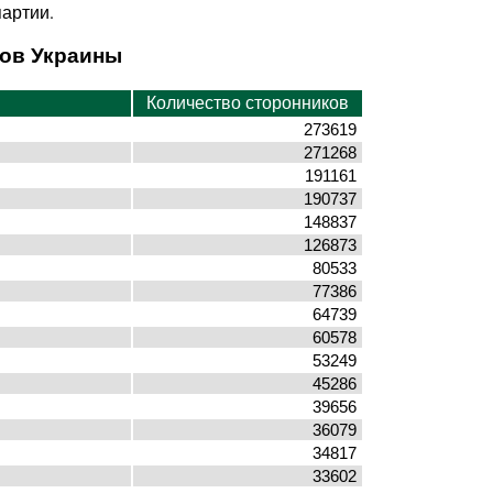
партии.
нов Украины
Количество сторонников
273619
271268
191161
190737
148837
126873
80533
77386
64739
60578
53249
45286
39656
36079
34817
33602