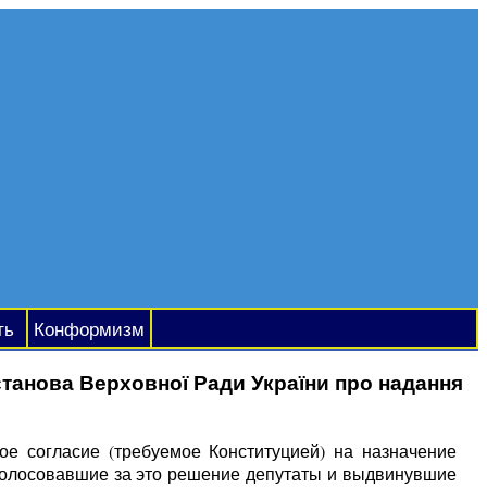
ть
Конформизм
анова Верховної Ради України про надання
е согласие (требуемое Конституцией) на назначение
оголосовавшие за это решение депутаты и выдвинувшие