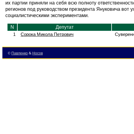
их партии приняли на себя всю полноту ответственност
регионов под руководством президента Януковича вот у
социалистическими экспериментами.
N
Депутат
1
Сорока Микола Петрович
Суверенн
©
Павленко
&
Носов