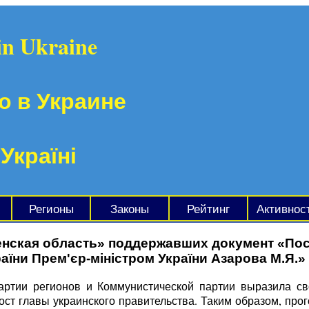
in Ukraine
о в Украине
 Україні
Регионы
Законы
Рейтинг
Активнос
нская область» поддержавших документ «Пост
аїни Прем'єр-міністром України Азарова М.Я.»
ртии регионов и Коммунистической партии выразила сво
ост главы украинского правительства. Таким образом, пр