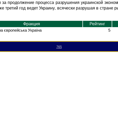
и за продолжение процесса разрушения украинской эконом
же третий год ведет Украину, всячески разрушая в стране
Фракция
Рейтинг
а європейська Україна
5
765