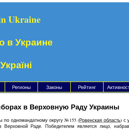
in Ukraine
о в Украине
 Україні
Регионы
Законы
Рейтинг
Активнос
ыборах в Верховную Раду Украины
ты по одномандатному округу №155 (
Ровенская область
) с
 в Верховной Раде. Победителем является лицо, набра