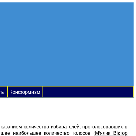
ть
Конформизм
 указанием количества избирателей, проголосовавших в
вшее наибольшее количество голосов (
М'ялик Віктор