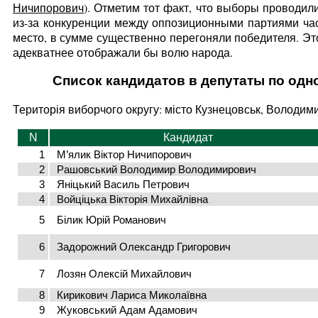
Ничипорович
). Отметим тот факт, что выборы проводил
из-за конкуренции между оппозиционными партиями час
место, в сумме существенно перегоняли победителя. Эт
адекватнее отображали бы волю народа.
Список кандидатов в депутаты по од
Територія виборчого округу: місто Кузнецовськ, Володим
N
Кандидат
1
М’ялик Віктор Ничипорович
2
Рашовський Володимир Володимирович
3
Яніцький Василь Петрович
4
Войціцька Вікторія Михайлівна
5
Білик Юрій Романович
6
Задорожний Олександр Григорович
7
Лозян Олексій Михайлович
8
Кирикович Лариса Миколаївна
9
Жуковський Адам Адамович