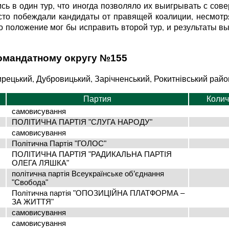
ись в один тур, что иногда позволяло их выигрывать с со
то побеждали кандидаты от правящей коалиции, несмотря
о положение мог бы исправить второй тур, и результаты в
номандатному округу №155
ирецький, Дубровицький, Зарічненський, Рокитнівський райо
Партия
Колич
самовисування
ПОЛІТИЧНА ПАРТІЯ "СЛУГА НАРОДУ"
самовисування
Політична Партія "ГОЛОС"
ПОЛІТИЧНА ПАРТІЯ "РАДИКАЛЬНА ПАРТІЯ
ОЛЕГА ЛЯШКА"
політична партія Всеукраїнське об’єднання
"Свобода"
Політична партія "ОПОЗИЦІЙНА ПЛАТФОРМА –
ЗА ЖИТТЯ"
самовисування
самовисування