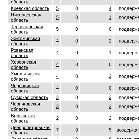
область
Киевская область
5
0
4
поддерж
Николаевская
5
0
1
поддерж
область
Тернопольская
5
0
0
поддерж
область
Житомирская
4
0
2
поддерж
область
Ровенская
4
0
1
поддерж
область
Херсонская
4
0
0
поддерж
область
Хмельницкая
4
0
3
поддерж
область
Черновицкая
4
0
0
поддерж
область
Сумская область
3
0
3
поддерж
Черниговская
3
0
2
поддерж
область
Волынская
2
0
2
поддерж
область
Днепропетровская
7
0
9
воздержа
область