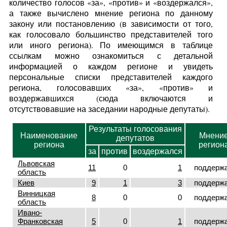
количество голосов «за», «против» и «воздержался»,
а также вычислено мнение региона по данному
закону или постановлению (в зависимости от того,
как голосовало большинство представителей того
или иного региона). По имеющимся в таблице
ссылкам можно ознакомиться с детальной
информацией о каждом регионе и увидеть
персональные списки представителей каждого
региона, голосовавших «за», «против» и
воздержавшихся (сюда включаются и
отсутствовавшие на заседании народные депутаты).
Результаты голосования
Наименование
Мнени
депутатов
региона
регион
за
против
воздержался
Львовская
11
0
1
поддерж
область
Киев
9
1
3
поддерж
Винницкая
8
0
0
поддерж
область
Ивано-
Франковская
5
0
1
поддерж