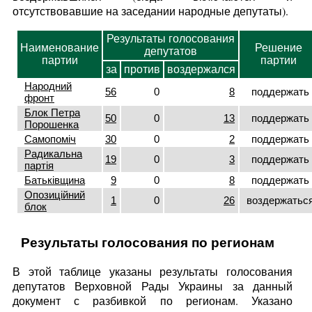
отсутствовавшие на заседании народные депутаты).
Результаты голосования
Наименование
Решение
депутатов
партии
партии
за
против
воздержался
Народний
56
0
8
поддержать
фронт
Блок Петра
50
0
13
поддержать
Порошенка
Самопоміч
30
0
2
поддержать
Радикальна
19
0
3
поддержать
партія
Батьківщина
9
0
8
поддержать
Опозиційний
1
0
26
воздержатьс
блок
Результаты голосования по регионам
В этой таблице указаны результаты голосования
депутатов Верховной Рады Украины за данный
документ с разбивкой по регионам. Указано