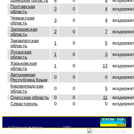
Донецкая область
4
0
8
воздержа
Полтавская
3
0
4
воздержа
область
Черкасская
3
0
4
воздержа
область
Запорожская
2
0
7
воздержа
область
Закарпатская
1
0
5
воздержа
область
Луганская
1
0
3
воздержа
область
Харьковская
1
0
13
воздержа
область
Автономная
0
0
0
воздержа
Республика Крым
Кировоградская
0
0
5
воздержа
область
Одесская область
0
0
11
воздержа
Севастополь
0
0
0
воздержа
©
Павленко
&
Носов
2291