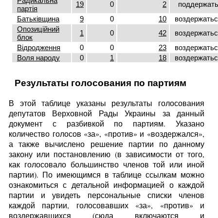
Радикальна
19
0
2
поддержат
партія
Батьківщина
9
0
10
воздержатьс
Опозиційний
1
0
42
воздержатьс
блок
Відродження
0
0
23
воздержатьс
Воля народу
0
1
18
воздержатьс
Результаты голосования по партиям
В этой таблице указаны результаты голосования
депутатов Верховной Рады Украины за данный
документ с разбивкой по партиям. Указано
количество голосов «за», «против» и «воздержался»,
а также вычислено решение партии по данному
закону или постановлению (в зависимости от того,
как голосовало большинство членов той или иной
партии). По имеющимся в таблице ссылкам можно
ознакомиться с детальной информацией о каждой
партии и увидеть персональные списки членов
каждой партии, голосовавших «за», «против» и
воздержавшихся (сюда включаются и