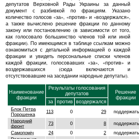
депутатов Верховной Рады Украины за данный
документ с разбивкой по фракциям. Указано
количество голосов «за», «против» и «воздержался»,
а также вычислено решение фракции по данному
закону или постановлению (в зависимости от того,
как голосовало большинство членов той или иной
фракции). По имеющимся в таблице ссылкам можно
ознакомиться с детальной информацией о каждой
фракции и увидеть персональные списки членов
каждой фракции, голосовавших «за», «против» и
воздержавшихся (сюда включаются и
отсутствовавшие на заседании народные депутаты).
Результаты голосования
Наименование
Решение
депутатов
фракции
фракции
за
против
воздержался
Блок Петра
113
0
29
поддержат
Порошенка
Народний
73
0
8
поддержат
фронт
Самопоміч
24
0
2
поддержат