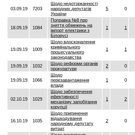
Щодо недоторканності
03.09.19
7203
народних депутатів
5
0
України
Поправка №8 про
зняття обмежень на
18.09.19
1084
1
1
імпорт електрики з
Білорусі
Щодо вдосконалення
кримінального
19.09.19
1009
1
1
процесуального
законодавства
Щодо реформи органів
19.09.19
1032
2
0
прокуратури
Щодо
19.09.19
1066
перезавантаження
1
0
влади
Щодо забезпечення
ефективності
02.10.19
1029
1
2
механізму запобігання
корупції
Щодо припинення
відшкодування
16.10.19
1035
2
0
народному депутату
витрат
Щодо викривачів