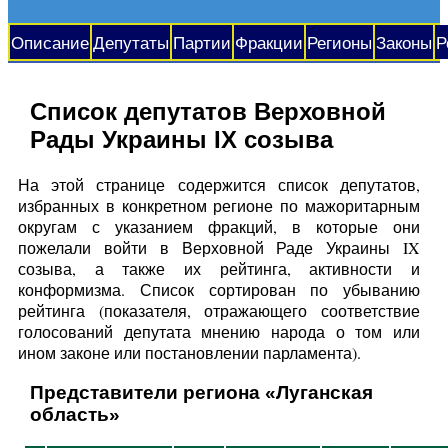
Описание
Депутаты
Партии
Фракции
Регионы
Законы
Р
Список депутатов Верховной
Рады Украины IX созыва
На этой странице содержится список депутатов,
избранных в конкретном регионе по мажоритарным
округам с указанием фракций, в которые они
пожелали войти в Верховной Раде Украины IX
созыва, а также их рейтинга, активности и
конформизма. Список сортирован по убыванию
рейтинга (показателя, отражающего соответствие
голосований депутата мнению народа о том или
ином законе или постановлении парламента).
Представители региона «Луганская
область»