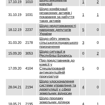
17.10.19
1010
1
2
корупції
Щодо конфіскації
незаконних активів і
31.10.19
1031
1
1
покарання за набуття
таких активів
Щодо недоторканності
18.12.19
2237
народних депутатів
5
0
України
Щодо обігу земель
31.03.20
2178
сільськогосподарського
3
0
призначення
Щодо ситуації в
15.09.20
3053
0
2
Республіці Білорусь
Про представників до
комісії у
17.09.20
4104
Спеціалізованій
5
0
антикорупційній
прокуратурі
Щодо удосконалення
системи управління та
28.04.21
2194
4
0
дерегуляції у сфері
земельних відносин
Щодо продажу
земельних ділянок
18.05.21
2195
4
1