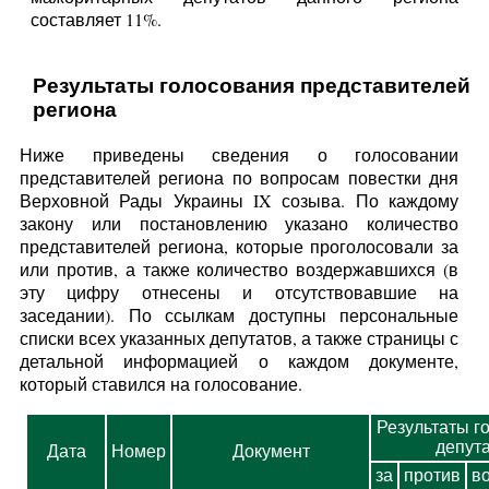
составляет 11%.
Результаты голосования представителей
региона
Ниже приведены сведения о голосовании
представителей региона по вопросам повестки дня
Верховной Рады Украины IX созыва. По каждому
закону или постановлению указано количество
представителей региона, которые проголосовали за
или против, а также количество воздержавшихся (в
эту цифру отнесены и отсутствовавшие на
заседании). По ссылкам доступны персональные
списки всех указанных депутатов, а также страницы с
детальной информацией о каждом документе,
который ставился на голосование.
Результаты г
депут
Дата
Номер
Документ
за
против
в