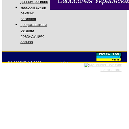
данном регионе
мажоритарный
рейтинг
регионов
представители
региона
предыдущего
созыва
©
Павленко
&
Носов
2797