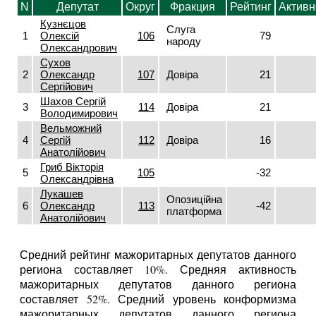
N
Депутат
Округ
Фракция
Рейтинг
Активн
Кузнєцов
Слуга
1
Олексій
106
79
народу
Олександрович
Сухов
2
Олександр
107
Довіра
21
Сергійович
Шахов Сергій
3
114
Довіра
21
Володимирович
Вельможний
4
Сергій
112
Довіра
16
Анатолійович
Гриб Вікторія
5
105
-32
Олександрівна
Лукашев
Опозиційна
6
Олександр
113
-42
платформа
Анатолійович
Средний рейтинг мажоритарных депутатов данного
региона составляет 10%. Средняя активность
мажоритарных депутатов данного региона
составляет 52%. Средний уровень конформизма
мажоритарных депутатов данного региона