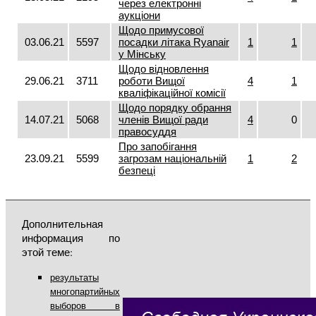
через електронні
аукціони
Щодо примусової
03.06.21
5597
посадки літака Ryаnair
1
1
у Мінську
Щодо відновлення
29.06.21
3711
роботи Вищої
4
1
кваліфікаційної комісії
Щодо порядку обрання
14.07.21
5068
членів Вищої ради
4
0
правосуддя
Про запобігання
23.09.21
5599
загрозам національній
1
2
безпеці
Дополнительная
информация по
этой теме:
результаты
многопартийных
выборов в