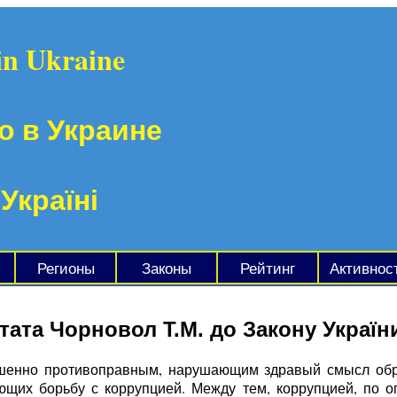
in Ukraine
о в Украине
 Україні
Регионы
Законы
Рейтинг
Активнос
ата Чорновол Т.М. до Закону Україн
шенно противоправным, нарушающим здравый смысл обра
ющих борьбу с коррупцией. Между тем, коррупцией, по о