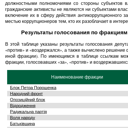
должностными полномочиями со стороны субъектов вла
гражданские активисты не являются ни субъектами влас
включение их в сферу действия антикоррупционного за
местью коррупционеров тем, кто их разоблачает в интер
Результаты голосования по фракциям
В этой таблице указаны результаты голосования депут
«против» и «воздержался», а также вычислено решение ф
иной фракции). По имеющимся в таблице ссылкам мож
фракции, голосовавших «за», «против» и воздержавшихс
Наименование фракции
Блок Петра Порошенка
Народний фронт
Опозиційний блок
Відродження
Радикальна партія
Воля народу
Батьківщина