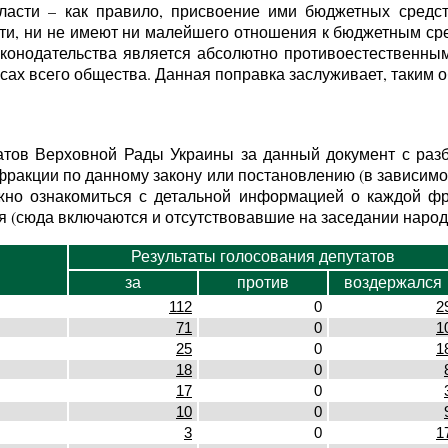
сти – как правило, присвоение ими бюджетных средств,
ти, ни не имеют ни малейшего отношения к бюджетным сре
конодательства является абсолютно противоестественным
есах всего общества. Данная поправка заслуживает, таким 
атов Верховной Рады Украины за данный документ с разб
ракции по данному закону или постановлению (в зависимос
но ознакомиться с детальной информацией о каждой фр
я (сюда включаются и отсутствовавшие на заседании народ
Результаты голосования депутатов
за
против
воздержался
112
0
2
71
0
1
25
0
1
18
0
17
0
10
0
3
0
1