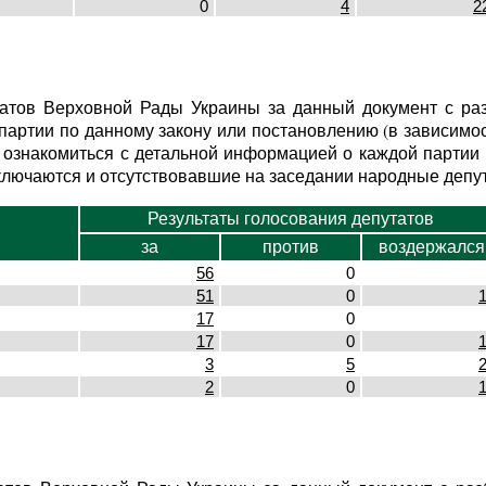
0
4
2
атов Верховной Рады Украины за данный документ с разб
артии по данному закону или постановлению (в зависимост
ознакомиться с детальной информацией о каждой партии 
ключаются и отсутствовавшие на заседании народные депут
Результаты голосования депутатов
за
против
воздержался
56
0
51
0
17
0
17
0
3
5
2
0