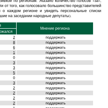
ивкой по регионам. Указано количество голосов «за»,
и от того, как голосовало большинство представителей
 о каждом регионе и увидеть персональные списки
вшие на заседании народные депутаты).
в
Мнение региона
ржался
2
поддержать
8
поддержать
6
поддержать
1
поддержать
0
поддержать
3
поддержать
3
поддержать
5
поддержать
0
поддержать
3
поддержать
2
поддержать
2
поддержать
2
поддержать
2
поддержать