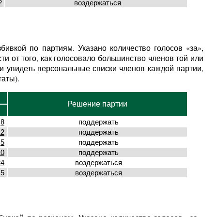
2
воздержаться
ивкой по партиям. Указано количество голосов «за»,
и от того, как голосовало большинство членов той или
и увидеть персональные списки членов каждой партии,
аты).
Решение партии
8
поддержать
12
поддержать
5
поддержать
10
поддержать
24
воздержаться
15
воздержаться