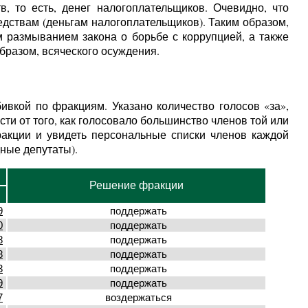
 то есть, денег налогоплательщиков. Очевидно, что
дствам (деньгам налогоплательщиков). Таким образом,
 размыванием закона о борьбе с коррупцией, а также
образом, всяческого осуждения.
ивкой по фракциям. Указано количество голосов «за»,
ти от того, как голосовало большинство членов той или
акции и увидеть персональные списки членов каждой
ные депутаты).
Решение фракции
9
поддержать
0
поддержать
8
поддержать
8
поддержать
3
поддержать
9
поддержать
7
воздержаться