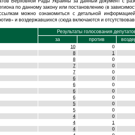
атов Верховной Рады Украины за данный документ с разб
гиона по данному закону или постановлению (в зависимост
ссылкам можно ознакомиться с детальной информацией
против» и воздержавшихся (сюда включаются и отсутствова
Результаты голосования депутато
за
против
возде
10
0
8
1
8
0
7
0
7
0
6
0
6
0
6
0
6
0
5
0
5
0
4
0
4
1
4
0