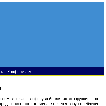
ть
Конформизм
и
зом включает в сферу действия антикоррупционного
пределению этого термина, является злоупотребление