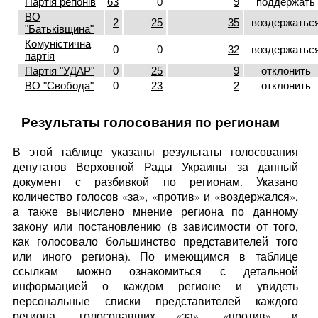
Партія регіонів
63
0
9
поддержать
ВО
2
25
35
воздержатьс
"Батьківщина"
Комуністична
0
0
32
воздержатьс
партія
Партія "УДАР"
0
25
9
отклонить
ВО "Свобода"
0
23
2
отклонить
Результаты голосования по регионам
В этой таблице указаны результаты голосования
депутатов Верховной Рады Украины за данный
документ с разбивкой по регионам. Указано
количество голосов «за», «против» и «воздержался»,
а также вычислено мнение региона по данному
закону или постановлению (в зависимости от того,
как голосовало большинство представителей того
или иного региона). По имеющимся в таблице
ссылкам можно ознакомиться с детальной
информацией о каждом регионе и увидеть
персональные списки представителей каждого
региона, голосовавших «за», «против» и