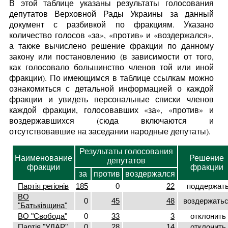
В этой таблице указаны результаты голосования
депутатов Верховной Рады Украины за данный
документ с разбивкой по фракциям. Указано
количество голосов «за», «против» и «воздержался»,
а также вычислено решение фракции по данному
закону или постановлению (в зависимости от того,
как голосовало большинство членов той или иной
фракции). По имеющимся в таблице ссылкам можно
ознакомиться с детальной информацией о каждой
фракции и увидеть персональные списки членов
каждой фракции, голосовавших «за», «против» и
воздержавшихся (сюда включаются и
отсутствовавшие на заседании народные депутаты).
Результаты голосования
Наименование
Решение
депутатов
фракции
фракции
за
против
воздержался
Партія регіонів
185
0
22
поддержат
ВО
0
45
48
воздержать
"Батьківщина"
ВО "Свобода"
0
33
3
отклонить
Партія "УДАР"
0
28
14
отклонить