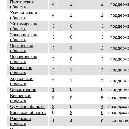
Полтавская
4
2
2
поддерж
область
Хмельницкая
4
1
2
поддерж
область
Житомирская
3
0
3
поддерж
область
Закарпатская
3
0
3
поддерж
область
Черкасская
3
0
2
поддерж
область
Черниговская
3
0
3
поддерж
область
Волынская
2
1
2
поддерж
область
Херсонская
2
1
2
поддерж
область
Севастополь
1
0
0
поддерж
Винницкая
3
0
5
воздержа
область
Сумская область
2
0
4
воздержа
Киевская область
0
2
6
воздержа
Ровенская
1
4
0
отклони
область