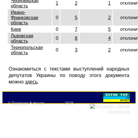
Черновицкая
1
2
1
отклони
область
Ивано-
Франковская
0
5
2
отклони
область
Киев
0
7
5
отклони
Львовская
0
8
4
отклони
область
Тернопольская
0
3
2
отклони
область
Ознакомиться с текстами выступлений народных
депутатов Украины по поводу этого документа
можно
здесь
.
©
Павленко
&
Носов
2878