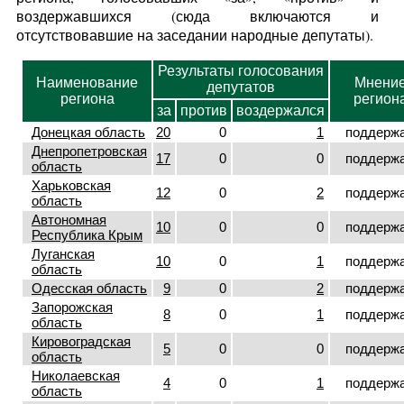
воздержавшихся (сюда включаются и
отсутствовавшие на заседании народные депутаты).
Результаты голосования
Наименование
Мнени
депутатов
региона
регион
за
против
воздержался
Донецкая область
20
0
1
поддерж
Днепропетровская
17
0
0
поддерж
область
Харьковская
12
0
2
поддерж
область
Автономная
10
0
0
поддерж
Республика Крым
Луганская
10
0
1
поддерж
область
Одесская область
9
0
2
поддерж
Запорожская
8
0
1
поддерж
область
Кировоградская
5
0
0
поддерж
область
Николаевская
4
0
1
поддерж
область