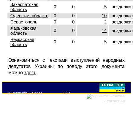
Закарпатская
0
0
5
воздержа
область
Одесская область
0
0
10
воздержа
Севастополь
0
0
2
воздержа
Харьковская
0
0
14
воздержа
область
Черкасская
0
0
5
воздержа
область
Ознакомиться с текстами выступлений народных
депутатов Украины по поводу этого документа
можно
здесь
.
©
Павленко
&
Носов
2601