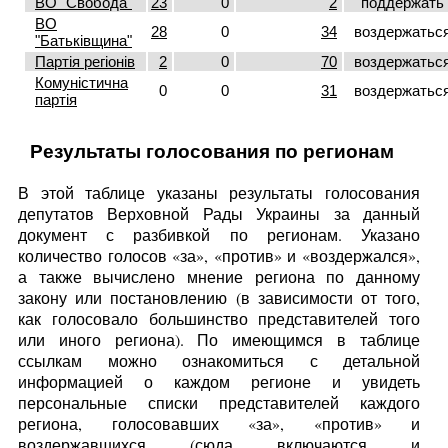
ВО "Свобода"
23
0
2
поддержать
ВО
28
0
34
воздержатьс
"Батьківщина"
Партія регіонів
2
0
70
воздержатьс
Комуністична
0
0
31
воздержатьс
партія
Результаты голосования по регионам
В этой таблице указаны результаты голосования
депутатов Верховной Рады Украины за данный
документ с разбивкой по регионам. Указано
количество голосов «за», «против» и «воздержался»,
а также вычислено мнение региона по данному
закону или постановлению (в зависимости от того,
как голосовало большинство представителей того
или иного региона). По имеющимся в таблице
ссылкам можно ознакомиться с детальной
информацией о каждом регионе и увидеть
персональные списки представителей каждого
региона, голосовавших «за», «против» и
воздержавшихся (сюда включаются и