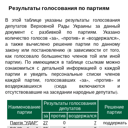
Результаты голосования по партиям
В этой таблице указаны результаты голосования
депутатов Верховной Рады Украины за данный
документ с разбивкой по партиям. Указано
количество голосов «за», «против» и «воздержался»,
а также вычислено решение партии по данному
закону или постановлению (в зависимости от того,
как голосовало большинство членов той или иной
партии). По имеющимся в таблице ссылкам можно
ознакомиться с детальной информацией о каждой
партии и увидеть персональные списки членов
каждой партии, голосовавших «за», «против» и
воздержавшихся (сюда включаются и
отсутствовавшие на заседании народные депутаты).
Результаты голосования
Наименование
Решение
депутатов
партии
партии
за
против
воздержался
Партія "УДАР"
27
0
7
поддержать