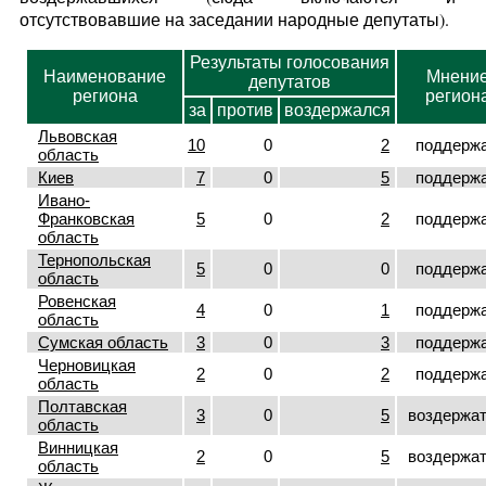
отсутствовавшие на заседании народные депутаты).
Результаты голосования
Наименование
Мнени
депутатов
региона
регион
за
против
воздержался
Львовская
10
0
2
поддерж
область
Киев
7
0
5
поддерж
Ивано-
Франковская
5
0
2
поддерж
область
Тернопольская
5
0
0
поддерж
область
Ровенская
4
0
1
поддерж
область
Сумская область
3
0
3
поддерж
Черновицкая
2
0
2
поддерж
область
Полтавская
3
0
5
воздержа
область
Винницкая
2
0
5
воздержа
область