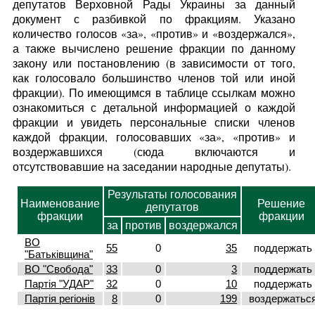
депутатов Верховной Рады Украины за данный
документ с разбивкой по фракциям. Указано
количество голосов «за», «против» и «воздержался»,
а также вычислено решение фракции по данному
закону или постановлению (в зависимости от того,
как голосовало большинство членов той или иной
фракции). По имеющимся в таблице ссылкам можно
ознакомиться с детальной информацией о каждой
фракции и увидеть персональные списки членов
каждой фракции, голосовавших «за», «против» и
воздержавшихся (сюда включаются и
отсутствовавшие на заседании народные депутаты).
Результаты голосования
Наименование
Решение
депутатов
фракции
фракции
за
против
воздержался
ВО
55
0
35
поддержать
"Батьківщина"
ВО "Свобода"
33
0
3
поддержать
Партія "УДАР"
32
0
10
поддержать
Партія регіонів
8
0
199
воздержатьс