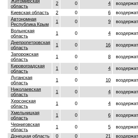
Житомирская
2
0
4
воздержа
область
Киевская область
2
0
6
воздержа
Автономная
1
0
9
воздержа
Республика Крым
Волынская
1
0
4
воздержа
область
Днепропетровская
1
0
16
воздержа
область
Запорожская
1
0
8
воздержа
область
Кировоградская
1
0
4
воздержа
область
Луганская
1
0
10
воздержа
область
Николаевская
1
0
4
воздержа
область
Херсонская
1
0
4
воздержа
область
Хмельницкая
1
0
6
воздержа
область
Черниговская
1
0
5
воздержа
область
Донецкая область
0
0
21
воздержа