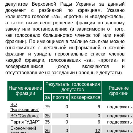
депутатов Верховной Рады Украины за данный
документ с разбивкой по фракциям. Указано
количество голосов «за», «против» и «воздержался»,
а также вычислено решение фракции по данному
закону или постановлению (в зависимости от того,
как голосовало большинство членов той или иной
фракции). По имеющимся в таблице ссылкам можно
ознакомиться с детальной информацией о каждой
фракции и увидеть персональные списки членов
каждой фракции, голосовавших «за», «против» и
воздержавшихся (сюда включаются и
отсутствовавшие на заседании народные депутаты).
Результаты голосования
Наименование
Решение
депутатов
фракции
фракции
за
против
воздержался
ВО
79
0
9
поддержать
"Батьківщина"
ВО "Свобода"
35
0
0
поддержать
Партія "УДАР"
35
0
6
поддержать
Економічний
26
0
12
поддержать