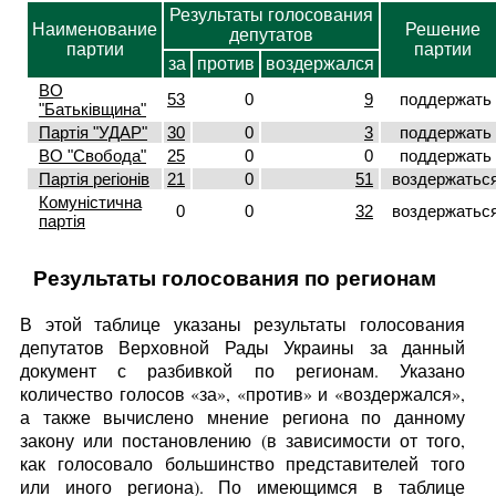
Результаты голосования
Наименование
Решение
депутатов
партии
партии
за
против
воздержался
ВО
53
0
9
поддержать
"Батьківщина"
Партія "УДАР"
30
0
3
поддержать
ВО "Свобода"
25
0
0
поддержать
Партія регіонів
21
0
51
воздержатьс
Комуністична
0
0
32
воздержатьс
партія
Результаты голосования по регионам
В этой таблице указаны результаты голосования
депутатов Верховной Рады Украины за данный
документ с разбивкой по регионам. Указано
количество голосов «за», «против» и «воздержался»,
а также вычислено мнение региона по данному
закону или постановлению (в зависимости от того,
как голосовало большинство представителей того
или иного региона). По имеющимся в таблице