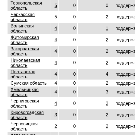
Тернопольская
5
0
0
поддерж
область
Черкасская
5
0
2
поддерж
область
Волынская
4
0
1
поддерж
область
Житомирская
4
0
2
поддерж
область
Закарпатская
4
0
2
поддерж
область
Николаевская
4
0
2
поддерж
область
Полтавская
4
0
4
поддерж
область
Сумская область
4
0
2
поддерж
Хмельницкая
4
0
3
поддерж
область
Черниговская
4
0
2
поддерж
область
Кировоградская
3
0
2
поддерж
область
Черновицкая
2
0
2
поддерж
область