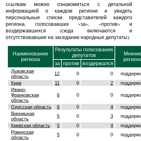
ссылкам можно ознакомиться с детальной
информацией о каждом регионе и увидеть
персональные списки представителей каждого
региона, голосовавших «за», «против» и
воздержавшихся (сюда включаются и
отсутствовавшие на заседании народные депутаты).
Результаты голосования
Наименование
Мнени
депутатов
региона
регион
за
против
воздержался
Львовская
12
0
0
поддерж
область
Киев
11
0
2
поддерж
Ивано-
Франковская
6
0
0
поддерж
область
Одесская область
6
0
4
поддерж
Винницкая
5
0
3
поддерж
область
Киевская область
5
0
4
поддерж
Ровенская
5
0
0
поддерж
область