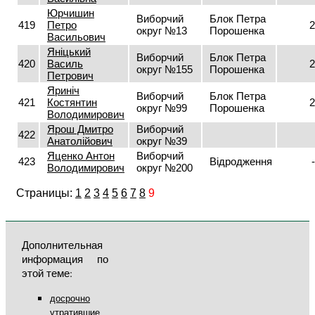
Юрчишин
Виборчий
Блок Петра
419
Петро
2
округ №13
Порошенка
Васильович
Яніцький
Виборчий
Блок Петра
420
Василь
2
округ №155
Порошенка
Петрович
Яриніч
Виборчий
Блок Петра
421
Костянтин
2
округ №99
Порошенка
Володимирович
Ярош Дмитро
Виборчий
422
Анатолійович
округ №39
Яценко Антон
Виборчий
423
Відродження
Володимирович
округ №200
Страницы:
1
2
3
4
5
6
7
8
9
Дополнительная
информация по
этой теме:
досрочно
утратившие