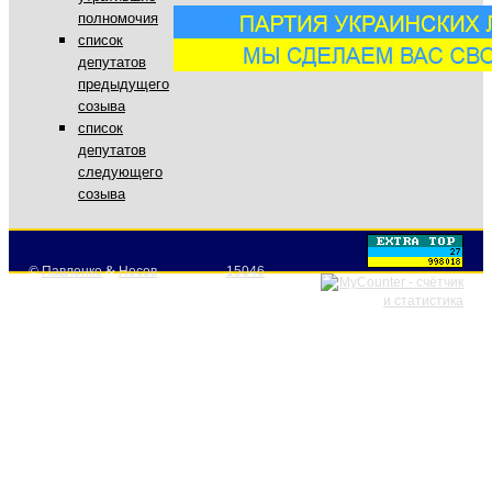
полномочия
список
депутатов
предыдущего
созыва
список
депутатов
следующего
созыва
©
Павленко
&
Носов
15046