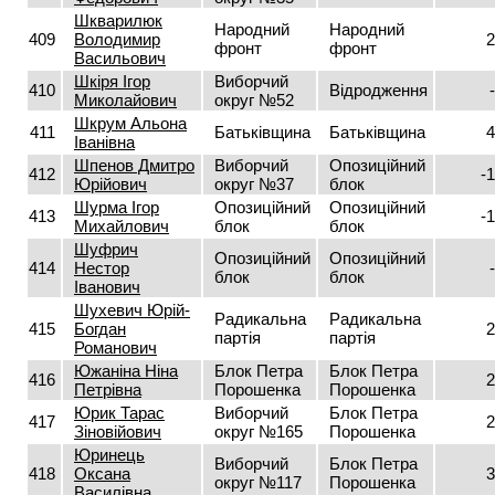
Шкварилюк
Народний
Народний
409
Володимир
2
фронт
фронт
Васильович
Шкіря Ігор
Виборчий
410
Відродження
Миколайович
округ №52
Шкрум Альона
411
Батьківщина
Батьківщина
4
Іванівна
Шпенов Дмитро
Виборчий
Опозиційний
412
-
Юрійович
округ №37
блок
Шурма Ігор
Опозиційний
Опозиційний
413
-
Михайлович
блок
блок
Шуфрич
Опозиційний
Опозиційний
414
Нестор
блок
блок
Іванович
Шухевич Юрій-
Радикальна
Радикальна
415
Богдан
2
партія
партія
Романович
Южаніна Ніна
Блок Петра
Блок Петра
416
2
Петрівна
Порошенка
Порошенка
Юрик Тарас
Виборчий
Блок Петра
417
2
Зіновійович
округ №165
Порошенка
Юринець
Виборчий
Блок Петра
418
Оксана
3
округ №117
Порошенка
Василівна