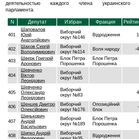
деятельностью каждого члена украинского
парламента.
N
Депутат
Избран
Фракция
Рейти
Шаповалов
Виборчий
401
Юрій
Відродження
1
округ №146
Анатолійович
Шахов Сергій
Виборчий
402
Воля народу
-
Володимирович
округ №114
Шверк Григорій
Блок Петра
Блок Петра
403
Аронович
Порошенка
Порошенка
Шевченко
Виборчий
404
Віктор
округ №85
Леонідович
Шевченко
Виборчий
405
Олександр
4
округ №83
Леонідович
Шенцев Дмитро
Виборчий
Опозиційний
406
Олексійович
округ №176
блок
Шинькович
Виборчий
Блок Петра
407
Андрій
1
округ №189
Порошенка
Васильович
Шипко Андрій
Виборчий
408
Відродження
Федорович
округ №35