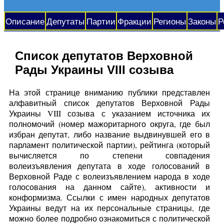
Описание
Депутаты
Партии
Фракции
Регионы
Законы
Р
Список депутатов Верховной
Рады Украины VIII созыва
На этой странице вниманию публики представлен
алфавитный список депутатов Верховной Рады
Украины VIII созыва с указанием источника их
полномочий (номер мажоритарного округа, где был
избран депутат, либо название выдвинувшей его в
парламент политической партии), рейтинга (который
вычисляется по степени совпадения
волеизъявления депутата в ходе голосований в
Верховной Раде с волеизъявлением народа в ходе
голосования на данном сайте), активности и
конформизма. Ссылки с имен народных депутатов
Украины ведут на их персональные страницы, где
можно более подробно ознакомиться с политической