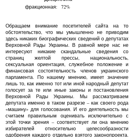
фракционная:
72%
Обращаем внимание посетителей сайта на то
обстоятельство, что мы умышленно не приводим
здесь никаких биографических сведений о депутатах
Верховной Рады Украины. В равной мере нас не
интересуют никакие скандальные сведения со
страниц желтой прессы, национальность,
сексуальная ориентация, служебное положение и
финансовая состоятельность членов украинского
парламента. По нашему мнению, имеет значение
лишь то, как именно тот или иной народный депутат
голосует за те или иные законы и постановления
Верховной Рады Украины. Мы рассматриваем
депутата именно в таком разрезе – как своего рода
«машину» для голосования. И его деятельность мы
считаем правильным оценивать исключительно с
этой точки зрения – соответствует ли она мнению
избирателей относительно целесообразности
одобрения каждого отдельно взятого законопроекта.