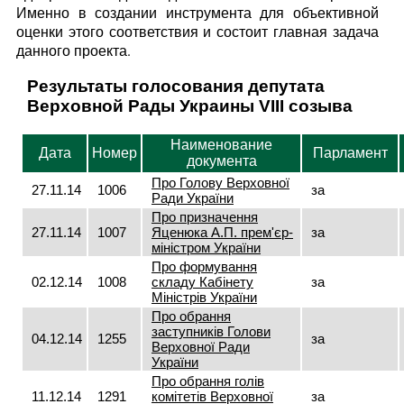
Именно в создании инструмента для объективной
оценки этого соответствия и состоит главная задача
данного проекта.
Результаты голосования депутата
Верховной Рады Украины VIII созыва
Наименование
Дата
Номер
Парламент
документа
Про Голову Верховної
27.11.14
1006
за
Ради України
Про призначення
27.11.14
1007
Яценюка А.П. прем'єр-
за
міністром України
Про формування
02.12.14
1008
складу Кабінету
за
Міністрів України
Про обрання
заступників Голови
04.12.14
1255
за
Верховної Ради
України
Про обрання голів
11.12.14
1291
комітетів Верховної
за