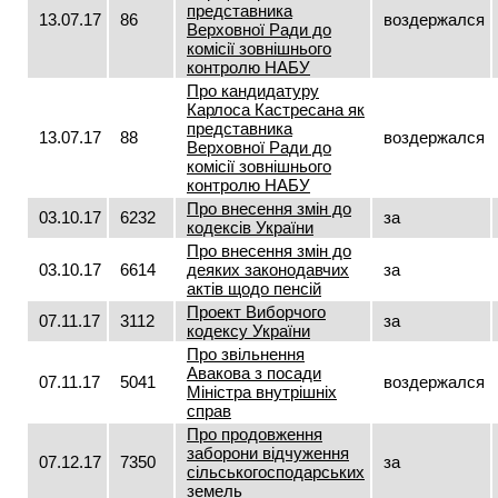
представника
13.07.17
86
воздержался
Верховної Ради до
комісії зовнішнього
контролю НАБУ
Про кандидатуру
Карлоса Кастресана як
представника
13.07.17
88
воздержался
Верховної Ради до
комісії зовнішнього
контролю НАБУ
Про внесення змін до
03.10.17
6232
за
кодексів України
Про внесення змін до
03.10.17
6614
деяких законодавчих
за
актів щодо пенсій
Проект Виборчого
07.11.17
3112
за
кодексу України
Про звільнення
Авакова з посади
07.11.17
5041
воздержался
Міністра внутрішніх
справ
Про продовження
заборони відчуження
07.12.17
7350
за
сільськогосподарських
земель