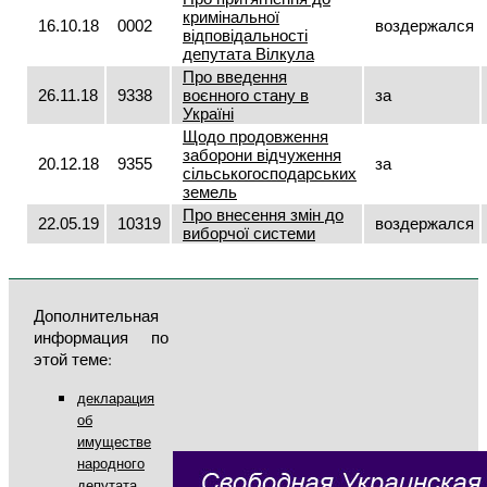
кримінальної
16.10.18
0002
воздержался
відповідальності
депутата Вілкула
Про введення
26.11.18
9338
воєнного стану в
за
Україні
Щодо продовження
заборони відчуження
20.12.18
9355
за
сільськогосподарських
земель
Про внесення змін до
22.05.19
10319
воздержался
виборчої системи
Дополнительная
информация по
этой теме:
декларация
об
имуществе
народного
депутата