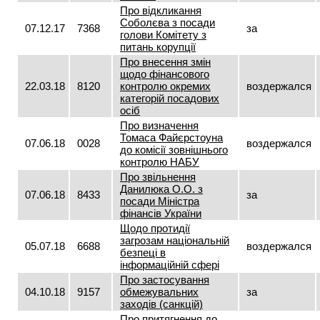
Про відкликання
Соболєва з посади
07.12.17
7368
за
голови Комітету з
питань корупції
Про внесення змін
щодо фінансового
22.03.18
8120
контролю окремих
воздержался
категорій посадових
осіб
Про визначення
Томаса Файєрстоуна
07.06.18
0028
воздержался
до комісії зовнішнього
контролю НАБУ
Про звільнення
Данилюка О.О. з
07.06.18
8433
за
посади Міністра
фінансів України
Щодо протидії
загрозам національній
05.07.18
6688
воздержался
безпеці в
інформаційній сфері
Про застосування
04.10.18
9157
обмежувальних
за
заходів (санкцій)
Про притягнення до