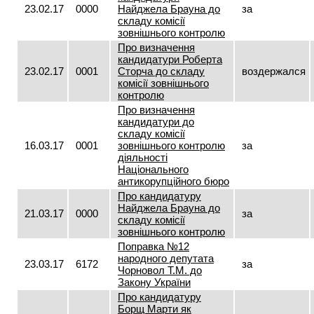
23.02.17
0000
Найджела Брауна до
за
складу комісії
зовнішнього контролю
Про визначення
кандидатури Роберта
23.02.17
0001
Сторча до складу
воздержался
комісії зовнішнього
контролю
Про визначення
кандидатури до
складу комісії
16.03.17
0001
зовнішнього контролю
за
діяльності
Національного
антикорупційного бюро
Про кандидатуру
Найджела Брауна до
21.03.17
0000
за
складу комісії
зовнішнього контролю
Поправка №12
народного депутата
23.03.17
6172
за
Чорновол Т.М. до
Закону України
Про кандидатуру
Борщ Марти як