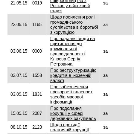
співробітництва з
21.05.15
0019
за
Росією у військовій
галузі
Щодо посилення ролі
громадянського
22.05.15
1165
за
суспільства в боротьбі
з корупцією
Про надання згоди на
притягнення до
кримінальної
03.06.15
0000
за
відповідальності
Клюєва Сергія
Петровича
Про реструктуризацію
02.07.15
1558
кредитів в іноземній
за
валюті
Про забезпечення
прозорості власності
03.09.15
1831
за
засобів масової
інформації
Про подолання
15.09.15
2087
корупції у сфері
за
державних закупівель
Щодо протидії
08.10.15
2123
за
політичній корупції