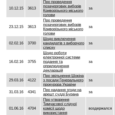
Про проведення
позачергових виборів
10.12.15
3613
за
Криворізького міського
голови
Про проведення
позачергових виборів
23.12.15
3613
за
Криворізького міського
голови
Щодо виключення
02.02.16
3700
кандидатів з виборчого
за
списку
Щодо роботи
електронної системи
16.02.16
3755
подання та
за
оприлюднення
декларацій
Про звільнення Шокіна
29.03.16
4122
з посади Генерального
за
прокурора України
Про надання згоди на
31.03.16
4341
за
арешт судді Бурана
Про утворення
Тимчасової слідчої
01.06.16
4704
комісії щодо
воздержался
використання