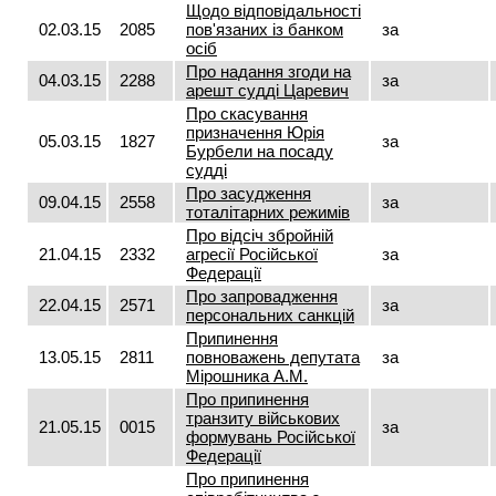
Щодо відповідальності
02.03.15
2085
пов'язаних із банком
за
осіб
Про надання згоди на
04.03.15
2288
за
арешт судді Царевич
Про скасування
призначення Юрія
05.03.15
1827
за
Бурбели на посаду
судді
Про засудження
09.04.15
2558
за
тоталітарних режимів
Про відсіч збройній
21.04.15
2332
агресії Російської
за
Федерації
Про запровадження
22.04.15
2571
за
персональних санкцій
Припинення
13.05.15
2811
повноважень депутата
за
Мірошника А.М.
Про припинення
транзиту військових
21.05.15
0015
за
формувань Російської
Федерації
Про припинення