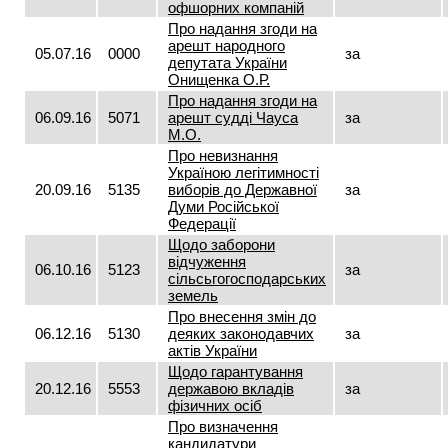
офшорних компаній
Про надання згоди на
арешт народного
05.07.16
0000
за
депутата України
Онищенка О.Р.
Про надання згоди на
06.09.16
5071
арешт судді Чауса
за
М.О.
Про невизнання
Україною легітимності
20.09.16
5135
виборів до Державної
за
Думи Російської
Федерації
Щодо заборони
відчуження
06.10.16
5123
за
сільсьгогосподарських
земель
Про внесення змін до
06.12.16
5130
деяких законодавчих
за
актів України
Щодо гарантування
20.12.16
5553
державою вкладів
за
фізичних осіб
Про визначення
кандидатури