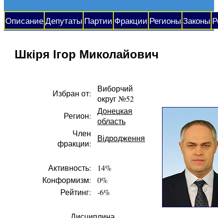
Описание
Депутаты
Партии
Фракции
Регионы
Законы
Р
Шкіря Ігор Миколайович
Виборчий
Избран от:
округ №52
Донецкая
Регион:
область
Член
Відродження
фракции:
Активность:
14%
Конформизм:
0%
Рейтинг:
-6%
Дисциплина