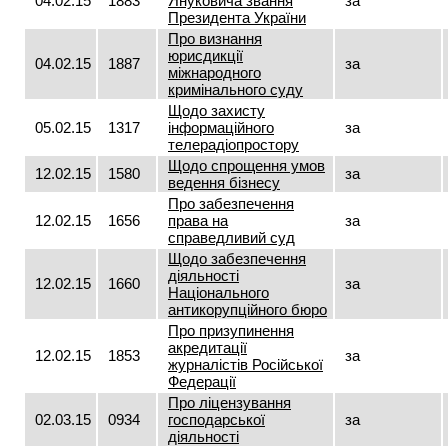
04.02.15
1883
Януковича звання
за
Президента України
Про визнання
юрисдикції
04.02.15
1887
за
міжнародного
кримінального суду
Щодо захисту
05.02.15
1317
інформаційного
за
телерадіопростору
Щодо спрощення умов
12.02.15
1580
за
ведення бізнесу
Про забезпечення
12.02.15
1656
права на
за
справедливий суд
Щодо забезпечення
діяльності
12.02.15
1660
за
Національного
антикорупційного бюро
Про призупинення
акредитації
12.02.15
1853
за
журналістів Російської
Федерації
Про ліцензування
02.03.15
0934
господарської
за
діяльності