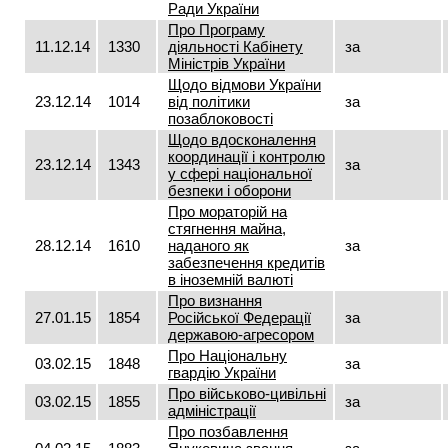
Ради України
Про Програму
11.12.14
1330
діяльності Кабінету
за
Міністрів України
Щодо відмови України
23.12.14
1014
від політики
за
позаблоковості
Щодо вдосконалення
координації і контролю
23.12.14
1343
за
у сфері національної
безпеки і оборони
Про мораторій на
стягнення майна,
28.12.14
1610
наданого як
за
забезпечення кредитів
в іноземній валюті
Про визнання
27.01.15
1854
Російської Федерації
за
державою-агресором
Про Національну
03.02.15
1848
за
гвардію України
Про військово-цивільні
03.02.15
1855
за
адміністрації
Про позбавлення